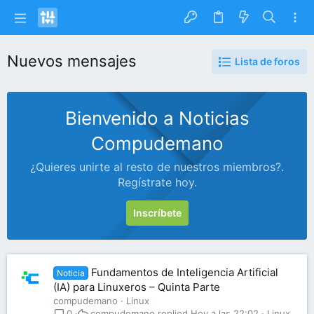
Nuevos mensajes
Lista de foros
Bienvenido a Noticias
Compudemano
¿Quieres unirte al resto de nuestros miembros?.
Regístrate hoy.
Inscríbete
Fundamentos de Inteligencia Artificial
Noticia
(IA) para Linuxeros – Quinta Parte
compudemano
Linux
compudemano
Hoy a las 22:02
Linux
0