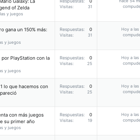
Mario Galaxy: La
Respuestas
0
hace 54 m
compud
Visitas
31
egend of Zelda
las y juegos
ro gana un 150% más:
Respuestas
0
Hoy a las
compud
Visitas
31
as y juegos
por PlayStation con la
Respuestas
0
Hoy a las
compud
Visitas
25
as y juegos
11 lo que hacemos con
Respuestas
0
Hoy a las
compud
Visitas
25
apareció
enta con más juegos
Respuestas
0
Hoy a las
compud
Visitas
19
te su primer año
as y juegos