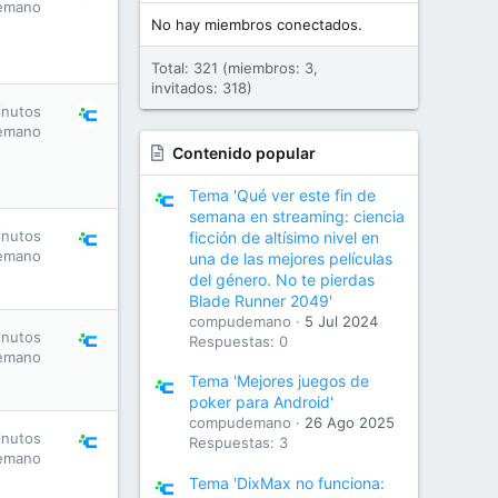
emano
No hay miembros conectados.
Total: 321 (miembros: 3,
invitados: 318)
inutos
emano
Contenido popular
Tema 'Qué ver este fin de
semana en streaming: ciencia
inutos
ficción de altísimo nivel en
emano
una de las mejores películas
del género. No te pierdas
Blade Runner 2049'
compudemano
5 Jul 2024
inutos
Respuestas: 0
emano
Tema 'Mejores juegos de
poker para Android'
compudemano
26 Ago 2025
inutos
Respuestas: 3
emano
Tema 'DixMax no funciona: