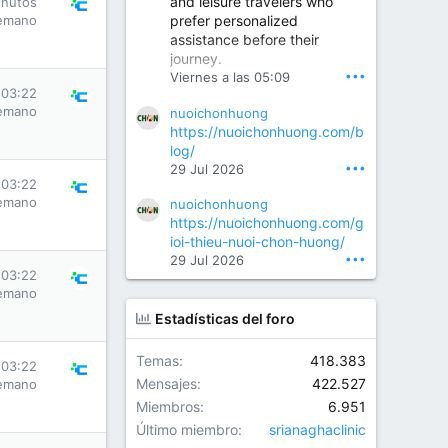
and leisure travelers who
inutos
prefer personalized
emano
assistance before their
Orthopedic Surgeon in Kondapur | Best Orthopedic Doctor in Kondapur | Dr. M. Ranganath Reddy
journey.
Consult Dr. M. Ranganath
•••
Viernes a las 05:09
Reddy, the best...
 03:22
emano
nuoichonhuong
www.drranganathreddy.co
https://nuoichonhuong.com/b
m
log/
•••
29 Jul 2026
 03:22
emano
nuoichonhuong
https://nuoichonhuong.com/g
ioi-thieu-nuoi-chon-huong/
•••
29 Jul 2026
 03:22
emano
Estadísticas del foro
Temas
418.383
 03:22
Mensajes
422.527
emano
Miembros
6.951
Último miembro
srianaghaclinic