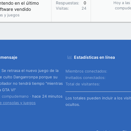
ntendo en el último
Respuestas
0
Hoy a las
compud
Visitas
24
software vendido
as y juegos
 mensaje
Estadísticas en línea
Se retrasa el nuevo juego de la
Miembros conectados
e culto Danganronpa porque su
Invitados conectados
ollador no tendrá tiempo "mientras
Total de visitantes
a GTA VI"
o: compudemano
hace 24 minutos
Los totales pueden incluir a los visi
e consolas y juegos
ocultos.