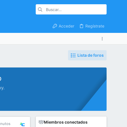
Acceder
Regístrate
Lista de foros
o
oy.
Miembros conectados
inutos