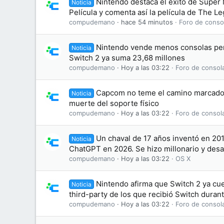
Nintendo destaca el éxito de Super 
Noticia
Película y comenta así la película de The L
compudemano
hace 54 minutos
Foro de conso
Nintendo vende menos consolas pe
Noticia
Switch 2 ya suma 23,68 millones
compudemano
Hoy a las 03:22
Foro de consol
Capcom no teme el camino marcado 
Noticia
muerte del soporte físico
compudemano
Hoy a las 03:22
Foro de consol
Un chaval de 17 años inventó en 20
Noticia
ChatGPT en 2026. Se hizo millonario y des
compudemano
Hoy a las 03:22
OS X
Nintendo afirma que Switch 2 ya cu
Noticia
third-party de los que recibió Switch duran
compudemano
Hoy a las 03:22
Foro de consol