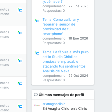
¿qué hacer?'
compudemano
22 Ene 2025
inutos
Respuestas: 0
emano
Tema 'Cómo calibrar y
reparar el sensor de
proximidad de tu
inutos
smartphone'
emano
compudemano
18 Ene 2026
Respuestas: 0
Tema 'La fábula al más puro
estilo Studio Ghibli es
inutos
preciosa e implacable
emano
atacando tus sentimientos.
Análisis de Neva'
compudemano
22 Oct 2024
Respuestas: 0
inutos
emano
Últimos mensajes de perfil
srianaghaclinic
inutos
Sri Anagha Children's Clinic
emano