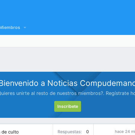
Miembros
Bienvenido a Noticias Compudeman
uieres unirte al resto de nuestros miembros?. Regístrate h
Inscríbete
 de culto
Respuestas
0
hace 24 m