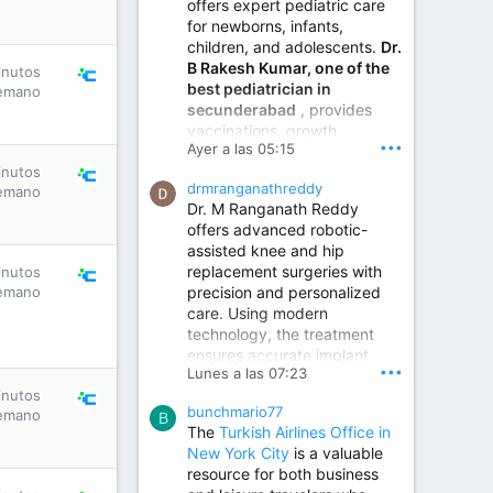
offers expert pediatric care
for newborns, infants,
children, and adolescents.
Dr.
B Rakesh Kumar, one of the
inutos
best pediatrician in
emano
secunderabad
, provides
vaccinations, growth
•••
Ayer a las 05:15
monitoring, newborn care,
treatment for childhood
inutos
drmranganathreddy
emano
illnesses, nutrition guidance,
Dr. M Ranganath Reddy
and preventive healthcare in
offers advanced robotic-
a child-friendly environment.
assisted knee and hip
replacement surgeries with
inutos
precision and personalized
emano
Children Hospital in Secunderabad | Best Pediatrician in Hyderabad | Neonatologist in Medchal
care. Using modern
Our pediatrician and
technology, the treatment
Neonatologist team at...
ensures accurate implant
www.srianaghaclinic.com
•••
Lunes a las 07:23
placement, reduced pain,
inutos
quicker recovery, and
bunchmario77
emano
improved joint function,
B
The
Turkish Airlines Office in
helping patients return to an
New York City
is a valuable
active and comfortable
resource for both business
lifestyle.