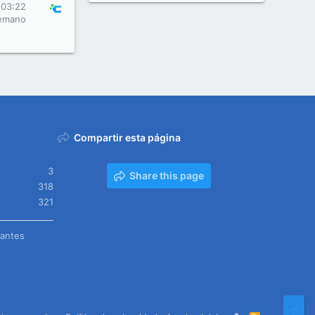
 03:22
emano
Compartir esta página
3
Share this page
318
321
tantes
Arr