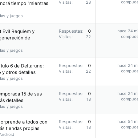
compud
Visitas
28
ndrá tiempo "mientras
las y juegos
t Evil Requiem y
Respuestas
0
hace 24 m
compud
Visitas
22
 generación de
las y juegos
tulo 6 de Deltarune:
Respuestas
0
hace 24 m
compud
Visitas
22
 y otros detalles
las y juegos
emporada 15 de sus
Respuestas
0
hace 24 m
compud
Visitas
18
ás detalles
las y juegos
 sorprende a todos con
Respuestas
0
hace 54 m
compud
Visitas
18
s tiendas propias
Android