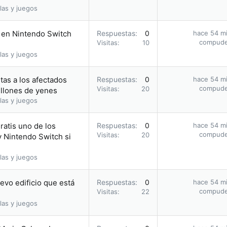
las y juegos
 en Nintendo Switch
Respuestas
0
hace 54 m
compud
Visitas
10
las y juegos
tas a los afectados
Respuestas
0
hace 54 m
compud
Visitas
20
llones de yenes
las y juegos
ratis uno de los
Respuestas
0
hace 54 m
compud
Visitas
20
 Nintendo Switch si
las y juegos
evo edificio que está
Respuestas
0
hace 54 m
compud
Visitas
22
las y juegos