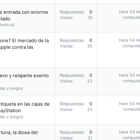
 de entrada con enorme
Respuestas
0
hace 54 m
compud
Visitas
16
stado
Android
hone? El mercado de la
Respuestas
0
hace 54 m
compud
Visitas
35
pple contra las
vo y relajante evento
Respuestas
0
hace 54 m
compud
Visitas
23
las y juegos
tiqueta en las cajas de
Respuestas
0
hace 54 m
compud
Visitas
23
layStation
las y juegos
tuna, la diosa del
Respuestas
0
hace 54 m
compud
Visitas
21