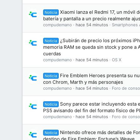
Xiaomi lanza el Redmi 17, un móvil
Noticia
batería y pantalla a un precio realmente aju
compudemano
hace 54 minutos
Smartphones 
¿Subirán de precio los próximos iP
Noticia
memoria RAM se queda sin stock y pone a A
cuerdas
compudemano
hace 54 minutos
OS X
Fire Emblem Heroes presenta su nue
Noticia
con Chrom, Marth y más personajes
compudemano
hace 54 minutos
Foro de conso
Sony parece estar incluyendo esta e
Noticia
PS5 avisando del fin del formato físico de P
compudemano
hace 54 minutos
Foro de conso
Nintendo ofrece más detalles de For
Noticia
destino de Fire Emblem: Fortune’s Weave