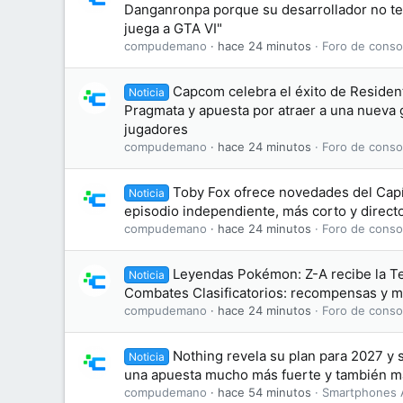
Danganronpa porque su desarrollador no te
juega a GTA VI"
compudemano
hace 24 minutos
Foro de conso
Capcom celebra el éxito de Residen
Noticia
Pragmata y apuesta por atraer a una nueva
jugadores
compudemano
hace 24 minutos
Foro de conso
Toby Fox ofrece novedades del Capí
Noticia
episodio independiente, más corto y directo
compudemano
hace 24 minutos
Foro de conso
Leyendas Pokémon: Z-A recibe la T
Noticia
Combates Clasificatorios: recompensas y m
compudemano
hace 24 minutos
Foro de conso
Nothing revela su plan para 2027 y
Noticia
una apuesta mucho más fuerte y también má
compudemano
hace 54 minutos
Smartphones 