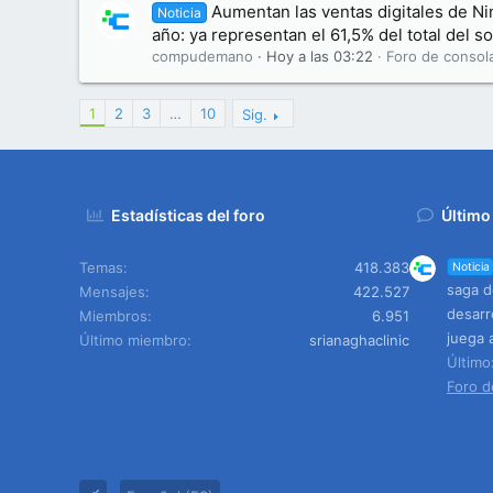
Aumentan las ventas digitales de Ni
Noticia
año: ya representan el 61,5% del total del 
compudemano
Hoy a las 03:22
Foro de consol
1
2
3
…
10
Sig.
Estadísticas del foro
Último
Temas
418.383
Noticia
saga d
Mensajes
422.527
desarr
Miembros
6.951
juega 
Último miembro
srianaghaclinic
Últim
Foro d