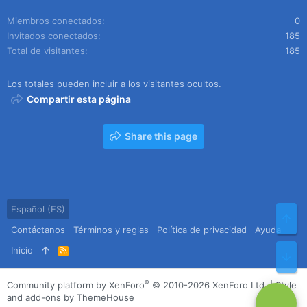
Miembros conectados
0
Invitados conectados
185
Total de visitantes
185
Los totales pueden incluir a los visitantes ocultos.
Compartir esta página
Share this page
Español (ES)
Arr
Contáctanos
Términos y reglas
Política de privacidad
Ayuda
Inicio
R
Pie
S
S
®
Community platform by XenForo
© 2010-2026 XenForo Ltd.
|
Style
and add-ons by ThemeHouse