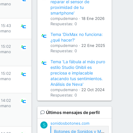
reparar el sensor de
emano
proximidad de tu
smartphone'
compudemano
18 Ene 2026
Respuestas: 0
s 15:43
emano
Tema 'DixMax no funciona:
¿qué hacer?'
compudemano
22 Ene 2025
s 15:02
Respuestas: 0
emano
Tema 'La fábula al más puro
estilo Studio Ghibli es
preciosa e implacable
s 15:02
atacando tus sentimientos.
emano
Análisis de Neva'
compudemano
22 Oct 2024
Respuestas: 0
s 14:02
emano
Últimos mensajes de perfil
sonidosbotones.com
S
Botones de Sonidos y Meme Soundboard Gratis