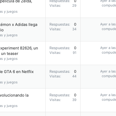
película de Zelda,
Respuestas
0
Ayer a la
compud
Visitas
29
as y juegos
kémon x Adidas llega
Respuestas
0
Ayer a la
compud
Visitas
34
io
as y juegos
Experiment 82626, un
Respuestas
0
Ayer a la
compud
Visitas
91
 un teaser
as y juegos
de GTA 6 en Netflix
Respuestas
0
Ayer a la
compud
Visitas
44
as y juegos
evolucionando la
Respuestas
0
Ayer a la
compud
Visitas
39
as y juegos