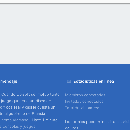
 mensaje
Estadísticas en línea
Cuando Ubisoft se implicó tanto
Miembros conectados
 juego que creó un disco de
Invitados conectados
orridos real y casi le cuesta un
Total de visitantes
to al gobierno de Francia
o: compudemano
Hace 1 minuto
Los totales pueden incluir a los visi
e consolas y juegos
ocultos.