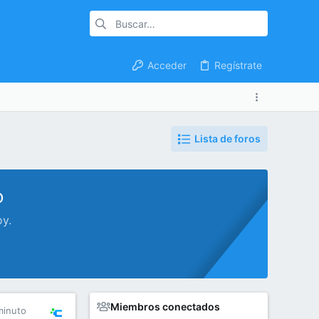
Acceder
Regístrate
Lista de foros
o
oy.
Miembros conectados
minuto