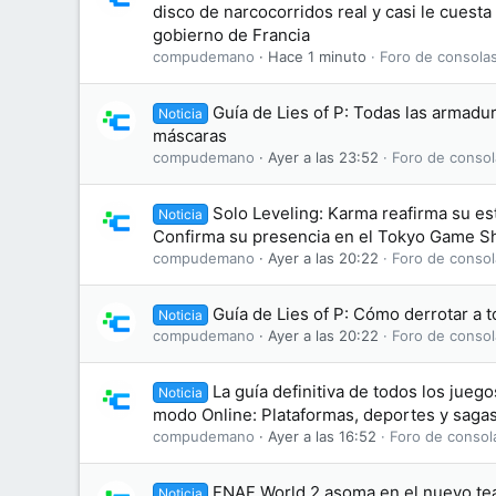
disco de narcocorridos real y casi le cuesta
gobierno de Francia
compudemano
Hace 1 minuto
Foro de consolas
Guía de Lies of P: Todas las armadu
Noticia
máscaras
compudemano
Ayer a las 23:52
Foro de consol
Solo Leveling: Karma reafirma su e
Noticia
Confirma su presencia en el Tokyo Game 
compudemano
Ayer a las 20:22
Foro de consol
Guía de Lies of P: Cómo derrotar a t
Noticia
compudemano
Ayer a las 20:22
Foro de consol
La guía definitiva de todos los jue
Noticia
modo Online: Plataformas, deportes y saga
compudemano
Ayer a las 16:52
Foro de consol
FNAF World 2 asoma en el nuevo te
Noticia