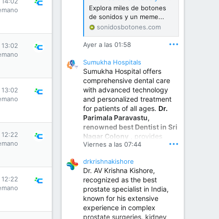
s 14:02
Explora miles de botones
emano
de sonidos y un meme...
sonidosbotones.com
•••
Ayer a las 01:58
s 13:02
emano
Sumukha Hospitals
Sumukha Hospital offers
comprehensive dental care
with advanced technology
s 13:02
and personalized treatment
emano
for patients of all ages.
Dr.
Parimala Paravastu,
renowned best Dentist in Sri
s 12:22
Nagar Colony
, provides
emano
•••
Viernes a las 07:44
expert care for tooth pain,
gum disease, root canal
drkrishnakishore
treatment, dental implants,
Dr. AV Krishna Kishore,
smile designing, cosmetic
s 12:22
recognized as the best
dentistry.
emano
prostate specialist in India,
known for his extensive
experience in complex
Sumukha Hospital | Ear, Nose & Throat, Dental & Maxillofacial Surgery Center
prostate surgeries, kidney