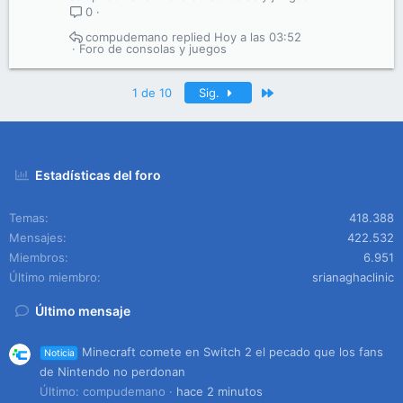
0
compudemano
Hoy a las 03:52
Foro de consolas y juegos
Último
1 de 10
Sig.
Estadísticas del foro
Temas
418.388
Mensajes
422.532
Miembros
6.951
Último miembro
srianaghaclinic
Último mensaje
Minecraft comete en Switch 2 el pecado que los fans
Noticia
de Nintendo no perdonan
Último: compudemano
hace 2 minutos