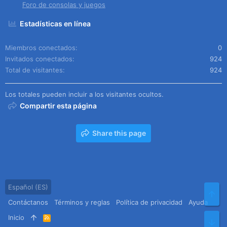
Foro de consolas y juegos
Estadísticas en línea
Miembros conectados
0
Invitados conectados
924
Total de visitantes
924
Los totales pueden incluir a los visitantes ocultos.
Compartir esta página
Share this page
Español (ES)
Arr
Contáctanos
Términos y reglas
Política de privacidad
Ayuda
Inicio
R
Pie
S