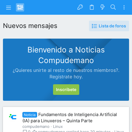
Nuevos mensajes
Lista de foros
Bienvenido a Noticias
Compudemano
¿Quieres unirte al resto de nuestros miembros?.
Regístrate hoy.
Inscríbete
Fundamentos de Inteligencia Artificial
Noticia
(IA) para Linuxeros – Quinta Parte
compudemano
Linux
compudemano
hace 20 minutos
Linux
0