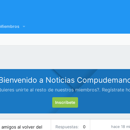
Miembros
Bienvenido a Noticias Compudeman
uieres unirte al resto de nuestros miembros?. Regístrate h
Inscríbete
 amigos al volver del
Respuestas
0
hace 18 m