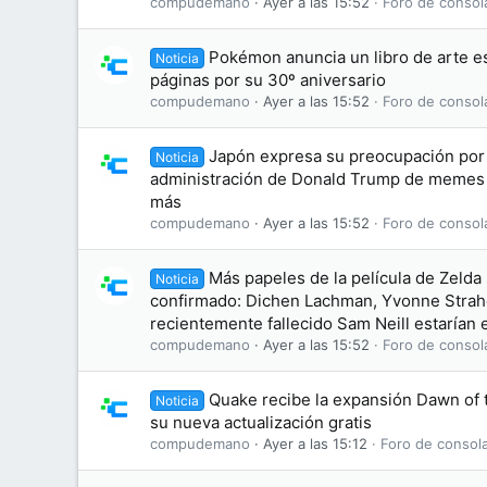
compudemano
Ayer a las 15:52
Foro de consol
Pokémon anuncia un libro de arte es
Noticia
páginas por su 30º aniversario
compudemano
Ayer a las 15:52
Foro de consol
Japón expresa su preocupación por 
Noticia
administración de Donald Trump de memes
más
compudemano
Ayer a las 15:52
Foro de consol
Más papeles de la película de Zelda
Noticia
confirmado: Dichen Lachman, Yvonne Straho
recientemente fallecido Sam Neill estarían e
compudemano
Ayer a las 15:52
Foro de consol
Quake recibe la expansión Dawn of
Noticia
su nueva actualización gratis
compudemano
Ayer a las 15:12
Foro de consol