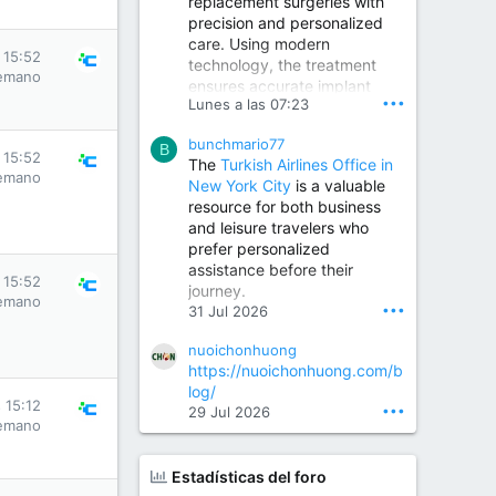
replacement surgeries with
precision and personalized
Children Hospital in Secunderabad | Best Pediatrician in Hyderabad | Neonatologist in Medchal
care. Using modern
Our pediatrician and
s 15:52
technology, the treatment
Neonatologist team at...
emano
ensures accurate implant
www.srianaghaclinic.com
•••
Lunes a las 07:23
placement, reduced pain,
quicker recovery, and
bunchmario77
improved joint function,
B
s 15:52
The
Turkish Airlines Office in
helping patients return to an
emano
New York City
is a valuable
active and comfortable
resource for both business
lifestyle.
and leisure travelers who
prefer personalized
assistance before their
Orthopedic Surgeon in Kondapur | Best Orthopedic Doctor in Kondapur | Dr. M. Ranganath Reddy
s 15:52
journey.
Consult Dr. M. Ranganath
emano
•••
31 Jul 2026
Reddy, the best...
nuoichonhuong
www.drranganathreddy.co
https://nuoichonhuong.com/b
m
log/
s 15:12
•••
29 Jul 2026
emano
Estadísticas del foro