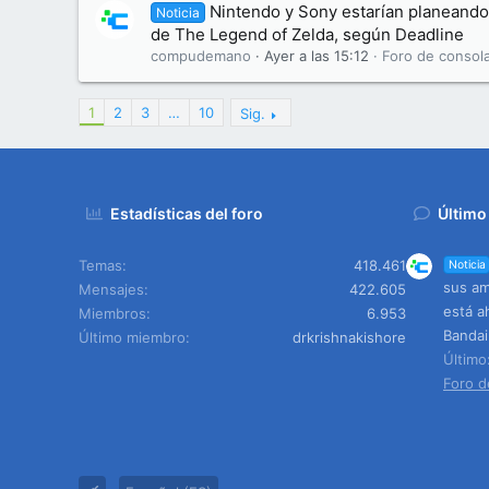
Nintendo y Sony estarían planeando 
Noticia
de The Legend of Zelda, según Deadline
compudemano
Ayer a las 15:12
Foro de consol
1
2
3
…
10
Sig.
Estadísticas del foro
Último
Temas
418.461
Noticia
sus am
Mensajes
422.605
está a
Miembros
6.953
Banda
Último miembro
drkrishnakishore
Últim
Foro d