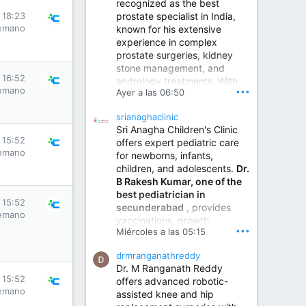
recognized as the best
prostate specialist in India,
s 18:23
emano
known for his extensive
experience in complex
prostate surgeries, kidney
stone management, and
s 16:52
andrology treatments. With
emano
•••
Ayer a las 06:50
years of surgical practice and
a strong focus on minimally
srianaghaclinic
invasive and robotic
Sri Anagha Children's Clinic
techniques.
s 15:52
offers expert pediatric care
emano
for newborns, infants,
children, and adolescents.
Dr.
Best Urologist in Vijayawada | Urology Specialist in Vijayawada
B Rakesh Kumar, one of the
Dr. A. V. Krishna Kishore,
best pediatrician in
the Best Urologist...
s 15:52
secunderabad
, provides
emano
vaccinations, growth
www.drkrishnakishore.com
•••
Miércoles a las 05:15
monitoring, newborn care,
treatment for childhood
drmranganathreddy
illnesses, nutrition guidance,
Dr. M Ranganath Reddy
and preventive healthcare in
s 15:52
offers advanced robotic-
a child-friendly environment.
emano
assisted knee and hip