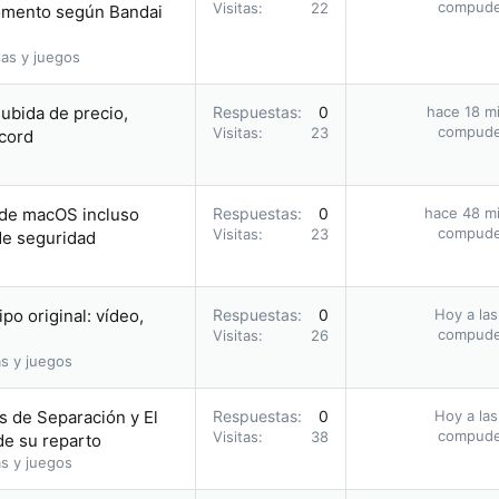
compud
Visitas
22
momento según Bandai
as y juegos
subida de precio,
Respuestas
0
hace 18 m
compud
Visitas
23
cord
 de macOS incluso
Respuestas
0
hace 48 m
compud
Visitas
23
 de seguridad
o original: vídeo,
Respuestas
0
Hoy a las
compud
Visitas
26
s y juegos
as de Separación y El
Respuestas
0
Hoy a las
compud
Visitas
38
de su reparto
s y juegos