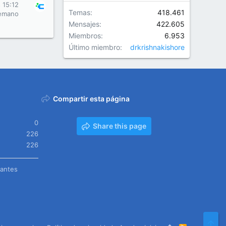
s 15:12
Temas
418.461
emano
Mensajes
422.605
Miembros
6.953
Último miembro
drkrishnakishore
Compartir esta página
0
Share this page
226
226
tantes
Arr