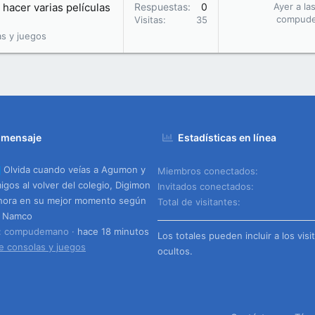
hacer varias películas
Respuestas
0
Ayer a la
compud
Visitas
35
as y juegos
 mensaje
Estadísticas en línea
Olvida cuando veías a Agumon y
Miembros conectados
igos al volver del colegio, Digimon
Invitados conectados
hora en su mejor momento según
Total de visitantes
i Namco
o: compudemano
hace 18 minutos
Los totales pueden incluir a los visi
e consolas y juegos
ocultos.