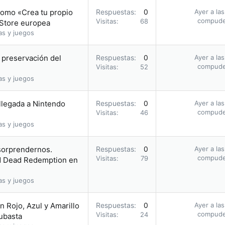
romo «Crea tu propio
Respuestas
0
Ayer a la
compud
Visitas
68
 Store europea
as y juegos
a preservación del
Respuestas
0
Ayer a la
compud
Visitas
52
as y juegos
 llegada a Nintendo
Respuestas
0
Ayer a la
compud
Visitas
46
as y juegos
 sorprendernos.
Respuestas
0
Ayer a la
compud
Visitas
79
ed Dead Redemption en
as y juegos
 Rojo, Azul y Amarillo
Respuestas
0
Ayer a la
compud
Visitas
24
subasta