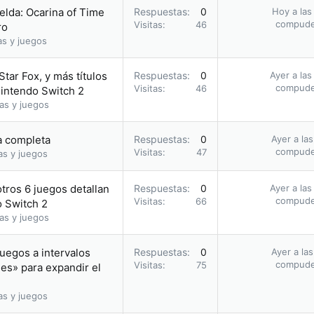
elda: Ocarina of Time
Respuestas
0
Hoy a las
compud
Visitas
46
ro
as y juegos
Star Fox, y más títulos
Respuestas
0
Ayer a las
compud
Visitas
46
Nintendo Switch 2
as y juegos
ía completa
Respuestas
0
Ayer a la
compud
Visitas
47
as y juegos
otros 6 juegos detallan
Respuestas
0
Ayer a las
compud
Visitas
66
o Switch 2
as y juegos
uegos a intervalos
Respuestas
0
Ayer a la
compud
Visitas
75
les» para expandir el
as y juegos