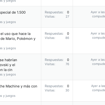
as y juegos
pecial de 1.500
Respuestas
0
Ayer a la
compud
Visitas
27
as y juegos
el uso que hace la
Respuestas
0
Ayer a la
compud
Visitas
86
 de Mario, Pokémon y
as y juegos
 se habrían
Respuestas
0
Ayer a la
compud
Visitas
76
vski y el
n la cin
as y juegos
 the Machine y más con
Respuestas
0
Ayer a la
compud
Visitas
30
as y juegos