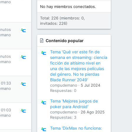
emano
No hay miembros conectados.
Total: 226 (miembros: 0,
invitados: 226)
inutos
emano
Contenido popular
Tema 'Qué ver este fin de
inutos
semana en streaming: ciencia
emano
ficción de altísimo nivel en
una de las mejores películas
del género. No te pierdas
Blade Runner 2049'
 01:33
compudemano
5 Jul 2024
emano
Respuestas: 0
Tema 'Mejores juegos de
poker para Android'
 01:03
compudemano
26 Ago 2025
emano
Respuestas: 3
Tema 'DixMax no funciona: