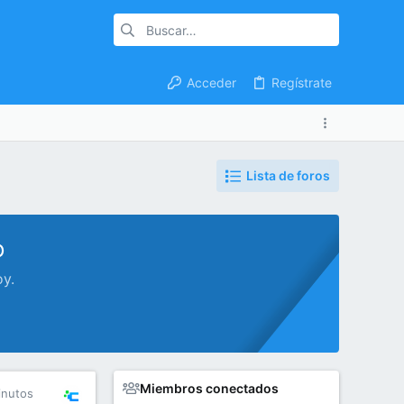
Acceder
Regístrate
Lista de foros
o
oy.
Miembros conectados
inutos