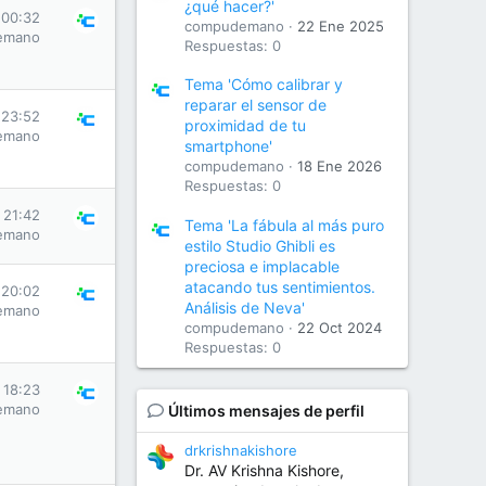
¿qué hacer?'
 00:32
compudemano
22 Ene 2025
emano
Respuestas: 0
Tema 'Cómo calibrar y
reparar el sensor de
 23:52
proximidad de tu
emano
smartphone'
compudemano
18 Ene 2026
Respuestas: 0
s 21:42
Tema 'La fábula al más puro
emano
estilo Studio Ghibli es
preciosa e implacable
atacando tus sentimientos.
 20:02
Análisis de Neva'
emano
compudemano
22 Oct 2024
Respuestas: 0
s 18:23
emano
Últimos mensajes de perfil
drkrishnakishore
Dr. AV Krishna Kishore,