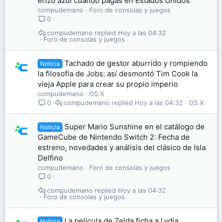
erizo azul cuando pagas en Estados Unidos
compudemano
Foro de consolas y juegos
0
compudemano
Hoy a las 04:32
Foro de consolas y juegos
Tachado de gestor aburrido y rompiendo
Noticia
la filosofía de Jobs: así desmontó Tim Cook la
vieja Apple para crear su propio imperio
compudemano
OS X
compudemano
Hoy a las 04:32
OS X
0
Super Mario Sunshine en el catálogo de
Noticia
GameCube de Nintendo Switch 2: Fecha de
estreno, novedades y análisis del clásico de Isla
Delfino
compudemano
Foro de consolas y juegos
0
compudemano
Hoy a las 04:32
Foro de consolas y juegos
La película de Zelda ficha a Lydia
Noticia