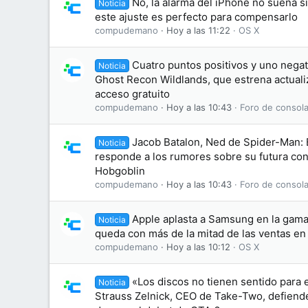
No, la alarma del iPhone no suena s
Noticia
este ajuste es perfecto para compensarlo
compudemano
Hoy a las 11:22
OS X
Cuatro puntos positivos y uno negati
Noticia
Ghost Recon Wildlands, que estrena actuali
acceso gratuito
compudemano
Hoy a las 10:43
Foro de consola
Jacob Batalon, Ned de Spider-Man:
Noticia
responde a los rumores sobre su futura conv
Hobgoblin
compudemano
Hoy a las 10:43
Foro de consola
Apple aplasta a Samsung en la gama 
Noticia
queda con más de la mitad de las ventas e
compudemano
Hoy a las 10:12
OS X
«Los discos no tienen sentido para 
Noticia
Strauss Zelnick, CEO de Take-Two, defiende 