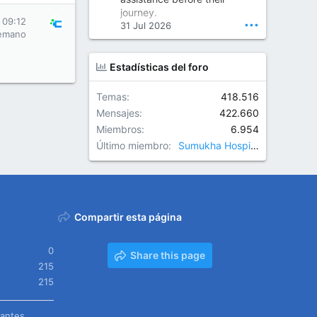
Orthopedic Surgeon in Kondapur | Best Orthopedic Doctor in Kondapur | Dr. M. Ranganath Reddy
journey.
Consult Dr. M. Ranganath
 09:12
•••
31 Jul 2026
Reddy, the best...
emano
www.drranganathreddy.co
Estadísticas del foro
m
Temas
418.516
Mensajes
422.660
Miembros
6.954
Último miembro
Sumukha Hospitals
Compartir esta página
0
Share this page
215
215
tantes