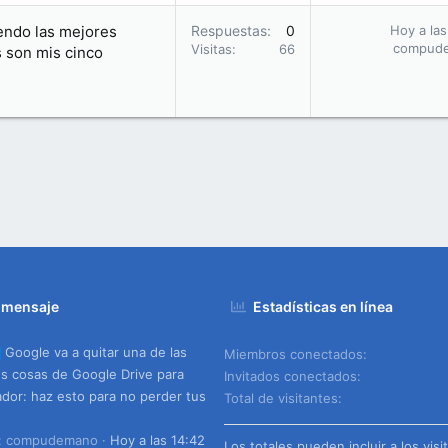
endo las mejores
Respuestas
0
Hoy a las
compud
Visitas
66
s son mis cinco
 mensaje
Estadísticas en línea
Google va a quitar una de las
Miembros conectados
s cosas de Google Drive para
Invitados conectados
dor: haz esto para no perder tus
Total de visitantes
o: compudemano
Hoy a las 14:42
Los totales pueden incluir a los visi