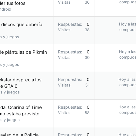
compud
Visitas
36
er tus fotos
ndroid
s discos que debería
Respuestas
0
Hoy a las
compud
Visitas
38
s y juegos
e plántulas de Pikmin
Respuestas
0
Hoy a las
compud
Visitas
30
s y juegos
ckstar desprecia los
Respuestas
0
Hoy a las
compud
Visitas
51
 de GTA 6
s y juegos
da: Ocarina of Time
Respuestas
0
Hoy a las
compud
Visitas
58
omo estaba previsto
s y juegos
 aviso de la Policía
Respuestas
0
Hoy a las