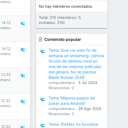
emano
No hay miembros conectados.
Total: 215 (miembros: 0,
 14:12
invitados: 215)
emano
Contenido popular
 14:12
Tema 'Qué ver este fin de
emano
semana en streaming: ciencia
ficción de altísimo nivel en
una de las mejores películas
del género. No te pierdas
 13:33
Blade Runner 2049'
emano
compudemano
5 Jul 2024
Respuestas: 0
Tema 'Mejores juegos de
 12:32
poker para Android'
emano
compudemano
26 Ago 2025
Respuestas: 3
Tema 'DixMax no funciona:
 12:32