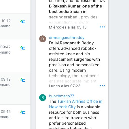
children, and adolescents.
Dr.
Best Urologist in Vijayawada | Urology Specialist in Vijayawada
B Rakesh Kumar, one of the
Dr. A. V. Krishna Kishore,
best pediatrician in
the Best Urologist...
secunderabad
, provides
 10:12
vaccinations, growth
www.drkrishnakishore.com
emano
•••
Miércoles a las 05:15
monitoring, newborn care,
treatment for childhood
drmranganathreddy
illnesses, nutrition guidance,
Dr. M Ranganath Reddy
and preventive healthcare in
 09:42
offers advanced robotic-
a child-friendly environment.
emano
assisted knee and hip
replacement surgeries with
precision and personalized
Children Hospital in Secunderabad | Best Pediatrician in Hyderabad | Neonatologist in Medchal
care. Using modern
Our pediatrician and
technology, the treatment
Neonatologist team at...
 09:12
ensures accurate implant
www.srianaghaclinic.com
emano
•••
Lunes a las 07:23
placement, reduced pain,
quicker recovery, and
bunchmario77
improved joint function,
B
The
Turkish Airlines Office in
helping patients return to an
New York City
is a valuable
active and comfortable
 09:12
resource for both business
lifestyle.
emano
and leisure travelers who
prefer personalized
assistance before their