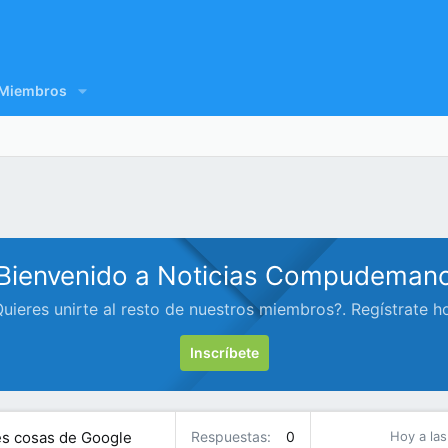
Miembros
Bienvenido a Noticias Compudeman
uieres unirte al resto de nuestros miembros?. Regístrate h
Inscríbete
res cosas de Google
Respuestas
0
Hoy a las