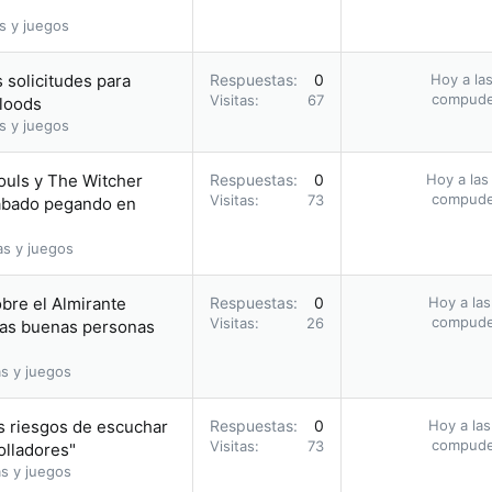
s y juegos
 solicitudes para
Respuestas
0
Hoy a las
compud
Visitas
67
bloods
s y juegos
ouls y The Witcher
Respuestas
0
Hoy a las
compud
Visitas
73
acabado pegando en
as y juegos
obre el Almirante
Respuestas
0
Hoy a las
compud
Visitas
26
 las buenas personas
s y juegos
s riesgos de escuchar
Respuestas
0
Hoy a las
compud
Visitas
73
olladores"
s y juegos