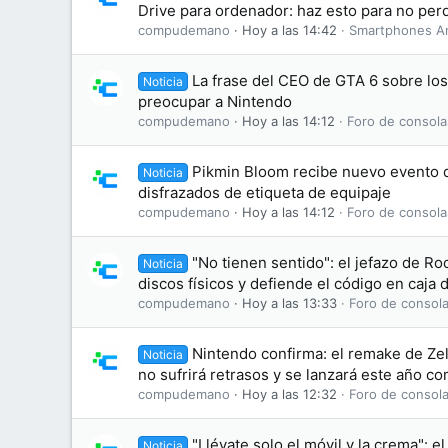
Drive para ordenador: haz esto para no perd
compudemano
Hoy a las 14:42
Smartphones A
La frase del CEO de GTA 6 sobre lo
Noticia
preocupar a Nintendo
compudemano
Hoy a las 14:12
Foro de consola
Pikmin Bloom recibe nuevo evento d
Noticia
disfrazados de etiqueta de equipaje
compudemano
Hoy a las 14:12
Foro de consola
"No tienen sentido": el jefazo de Ro
Noticia
discos físicos y defiende el código en caja
compudemano
Hoy a las 13:33
Foro de consola
Nintendo confirma: el remake de Zel
Noticia
no sufrirá retrasos y se lanzará este año c
compudemano
Hoy a las 12:32
Foro de consola
"Llévate solo el móvil y la crema": el
Noticia