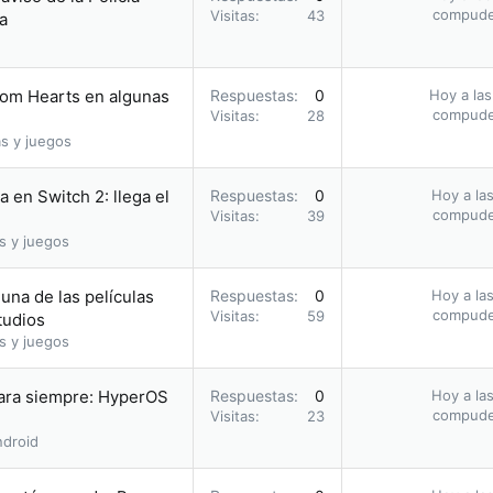
compud
Visitas
43
a
dom Hearts en algunas
Respuestas
0
Hoy a las
compud
Visitas
28
s y juegos
 en Switch 2: llega el
Respuestas
0
Hoy a las
compud
Visitas
39
s y juegos
una de las películas
Respuestas
0
Hoy a las
compud
Visitas
59
tudios
s y juegos
para siempre: HyperOS
Respuestas
0
Hoy a las
compud
Visitas
23
droid