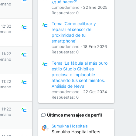
¿qué hacer?'
emano
compudemano
22 Ene 2025
Respuestas: 0
Tema 'Cómo calibrar y
 12:32
reparar el sensor de
emano
proximidad de tu
smartphone'
compudemano
18 Ene 2026
Respuestas: 0
 11:22
emano
Tema 'La fábula al más puro
estilo Studio Ghibli es
preciosa e implacable
atacando tus sentimientos.
 11:22
Análisis de Neva'
emano
compudemano
22 Oct 2024
Respuestas: 0
 11:22
emano
Últimos mensajes de perfil
Sumukha Hospitals
Sumukha Hospital offers