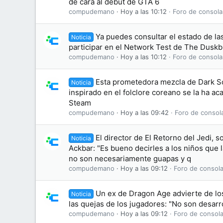
de cara al debut de GTA 6
compudemano
Hoy a las 10:12
Foro de consola
Ya puedes consultar el estado de las
Noticia
participar en el Network Test de The Dusk
compudemano
Hoy a las 10:12
Foro de consola
Esta prometedora mezcla de Dark S
Noticia
inspirado en el folclore coreano se la ha 
Steam
compudemano
Hoy a las 09:42
Foro de consol
El director de El Retorno del Jedi, s
Noticia
Ackbar: "Es bueno decirles a los niños que
no son necesariamente guapas y q
compudemano
Hoy a las 09:12
Foro de consola
Un ex de Dragon Age advierte de lo
Noticia
las quejas de los jugadores: "No son desarr
compudemano
Hoy a las 09:12
Foro de consola