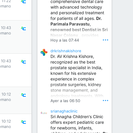
 11:22
comprehensive dental care
emano
with advanced technology
and personalized treatment
for patients of all ages.
Dr.
Parimala Paravastu,
 10:43
renowned best Dentist in Sri
emano
Nagar Colony
, provides
•••
Hoy a las 07:44
expert care for tooth pain,
gum disease, root canal
drkrishnakishore
treatment, dental implants,
Dr. AV Krishna Kishore,
smile designing, cosmetic
 10:43
recognized as the best
dentistry.
emano
prostate specialist in India,
known for his extensive
experience in complex
Sumukha Hospital | Ear, Nose & Throat, Dental & Maxillofacial Surgery Center
prostate surgeries, kidney
stone management, and
www.sumukhahospitals.co
 10:12
andrology treatments. With
m
emano
•••
Ayer a las 06:50
years of surgical practice and
a strong focus on minimally
srianaghaclinic
invasive and robotic
Sri Anagha Children's Clinic
techniques.
 10:12
offers expert pediatric care
emano
for newborns, infants,