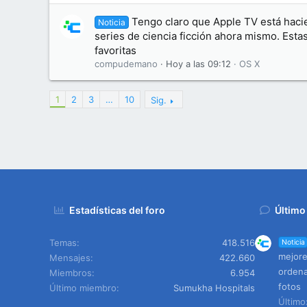
Tengo claro que Apple TV está haci
Noticia
series de ciencia ficción ahora mismo. Esta
favoritas
compudemano
Hoy a las 09:12
OS X
1
2
3
…
10
Sig.
Estadísticas del foro
Último
Temas
418.516
Noticia
mejore
Mensajes
422.660
ordena
Miembros
6.954
fotos
Último miembro
Sumukha Hospitals
Últim