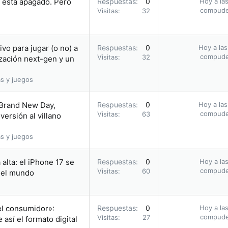
i está apagado. Pero
Respuestas
0
Hoy a las
compud
Visitas
32
vo para jugar (o no) a
Respuestas
0
Hoy a las
compud
Visitas
32
zación next-gen y un
s y juegos
 Brand New Day,
Respuestas
0
Hoy a las
compud
Visitas
63
ersión al villano
s y juegos
alta: el iPhone 17 se
Respuestas
0
Hoy a las
compud
Visitas
60
n el mundo
el consumidor»:
Respuestas
0
Hoy a las
compud
Visitas
27
así el formato digital