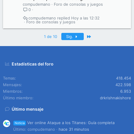
compudemano
Foro de consolas y juegos
0
compudemano
Hoy a las 12:32
Foro de consolas y juegos
Último
1 de 10
Sig.
Estadísticas del foro
Temas
418.454
Mensajes
422.598
Miembros
6.953
Último miembro
drkrishnakishore
Último mensaje
Ver online Ataque a los Titanes: Guía completa
Noticia
Último: compudemano
hace 31 minutos