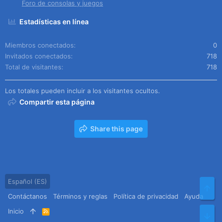
Foro de consolas y juegos
Estadísticas en línea
Miembros conectados
0
Invitados conectados
718
Total de visitantes
718
Los totales pueden incluir a los visitantes ocultos.
Compartir esta página
Share this page
Español (ES)
Arr
Contáctanos
Términos y reglas
Política de privacidad
Ayuda
Inicio
R
Pie
S