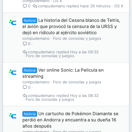
compudemano
OS X
compudemano
hace 26 minutos
OS X
0
La historia del Cessna blanco de Tetris,
Noticia
el avión que provocó la censura de la URSS y
dejó en ridículo al ejército soviético
compudemano
Foro de consolas y juegos
0
compudemano
Hoy a las 09:32
Foro de consolas y juegos
Ver online Sonic: La Pelicula en
Noticia
streaming
compudemano
Foro de consolas y juegos
0
compudemano
Hoy a las 08:32
Foro de consolas y juegos
Un cartucho de Pokémon Diamante se
Noticia
perdió en Andorra y encuentra a su dueña 16
años después
compudemano
Foro de consolas y juegos