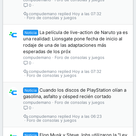
0
compudemano
Hoy a las 07:32
Foro de consolas y juegos
La película de live-action de Naruto ya es
Noticia
una realidad: Lionsgate pone fecha de inicio al
rodaje de una de las adaptaciones más
esperadas de los próx
compudemano
Foro de consolas y juegos
0
compudemano
Hoy a las 07:32
Foro de consolas y juegos
Cuando los discos de PlayStation olían a
Noticia
gasolina, asfalto y césped recién cortado
compudemano
Foro de consolas y juegos
0
compudemano
Hoy a las 06:23
Foro de consolas y juegos
Elon Musk y Steve Jobs utilizaron la "Ley
Noticia