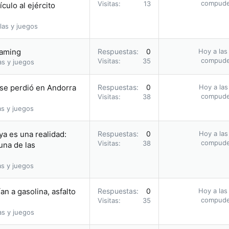
compud
Visitas
13
culo al ejército
las y juegos
eaming
Respuestas
0
Hoy a las
compud
Visitas
35
as y juegos
se perdió en Andorra
Respuestas
0
Hoy a las
compud
Visitas
38
as y juegos
ya es una realidad:
Respuestas
0
Hoy a las
compud
Visitas
38
una de las
as y juegos
an a gasolina, asfalto
Respuestas
0
Hoy a las
compud
Visitas
35
as y juegos