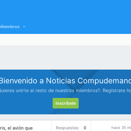
Miembros
Bienvenido a Noticias Compudeman
uieres unirte al resto de nuestros miembros?. Regístrate h
Inscríbete
ris, el avión que
Respuestas
0
hace 35 m