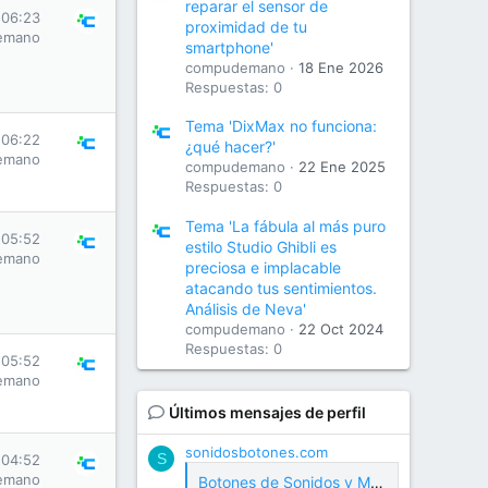
reparar el sensor de
 06:23
proximidad de tu
emano
smartphone'
compudemano
18 Ene 2026
Respuestas: 0
Tema 'DixMax no funciona:
 06:22
¿qué hacer?'
emano
compudemano
22 Ene 2025
Respuestas: 0
Tema 'La fábula al más puro
 05:52
estilo Studio Ghibli es
emano
preciosa e implacable
atacando tus sentimientos.
Análisis de Neva'
compudemano
22 Oct 2024
Respuestas: 0
 05:52
emano
Últimos mensajes de perfil
sonidosbotones.com
S
 04:52
emano
Botones de Sonidos y Meme Soundboard Gratis