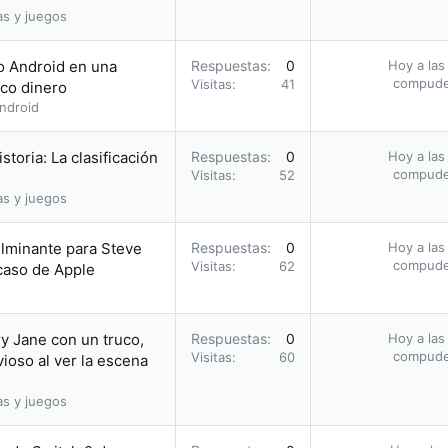
as y juegos
 o Android en una
Respuestas
0
Hoy a las
compud
Visitas
41
oco dinero
ndroid
storia: La clasificación
Respuestas
0
Hoy a las
compud
Visitas
52
as y juegos
ulminante para Steve
Respuestas
0
Hoy a las
compud
Visitas
62
acaso de Apple
y Jane con un truco,
Respuestas
0
Hoy a las
compud
Visitas
60
ioso al ver la escena
as y juegos