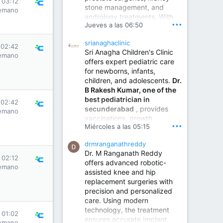
 03:12
stone management, and
www.sumukhahospitals.co
emano
andrology treatments. With
m
•••
Jueves a las 06:50
years of surgical practice and
a strong focus on minimally
srianaghaclinic
invasive and robotic
 02:42
Sri Anagha Children's Clinic
techniques.
emano
offers expert pediatric care
for newborns, infants,
children, and adolescents.
Dr.
Best Urologist in Vijayawada | Urology Specialist in Vijayawada
B Rakesh Kumar, one of the
Dr. A. V. Krishna Kishore,
best pediatrician in
the Best Urologist...
 02:42
secunderabad
, provides
emano
vaccinations, growth
www.drkrishnakishore.com
•••
Miércoles a las 05:15
monitoring, newborn care,
treatment for childhood
drmranganathreddy
illnesses, nutrition guidance,
Dr. M Ranganath Reddy
and preventive healthcare in
 02:12
offers advanced robotic-
a child-friendly environment.
emano
assisted knee and hip
replacement surgeries with
precision and personalized
Children Hospital in Secunderabad | Best Pediatrician in Hyderabad | Neonatologist in Medchal
care. Using modern
Our pediatrician and
technology, the treatment
Neonatologist team at...
 01:02
ensures accurate implant
www.srianaghaclinic.com
emano