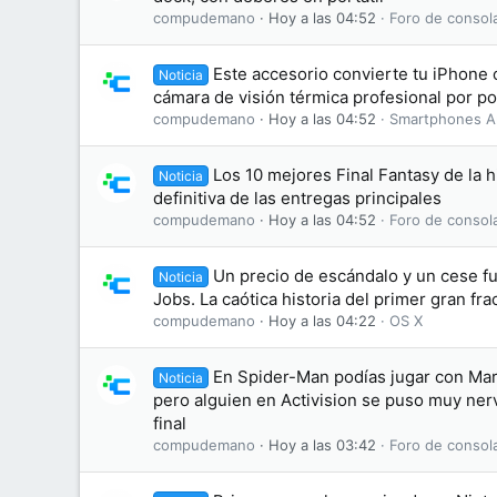
compudemano
Hoy a las 04:52
Foro de consol
Este accesorio convierte tu iPhone
Noticia
cámara de visión térmica profesional por p
compudemano
Hoy a las 04:52
Smartphones A
Los 10 mejores Final Fantasy de la hi
Noticia
definitiva de las entregas principales
compudemano
Hoy a las 04:52
Foro de consol
Un precio de escándalo y un cese f
Noticia
Jobs. La caótica historia del primer gran fr
compudemano
Hoy a las 04:22
OS X
En Spider-Man podías jugar con Mar
Noticia
pero alguien en Activision se puso muy nerv
final
compudemano
Hoy a las 03:42
Foro de consol