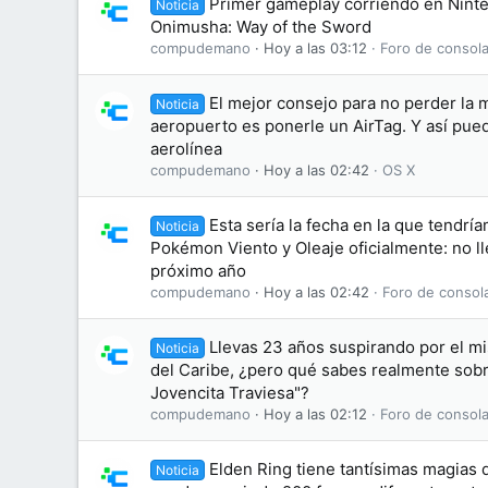
Primer gameplay corriendo en Nint
Noticia
Onimusha: Way of the Sword
compudemano
Hoy a las 03:12
Foro de consola
El mejor consejo para no perder la m
Noticia
aeropuerto es ponerle un AirTag. Y así pue
aerolínea
compudemano
Hoy a las 02:42
OS X
Esta sería la fecha en la que tendr
Noticia
Pokémon Viento y Oleaje oficialmente: no ll
próximo año
compudemano
Hoy a las 02:42
Foro de consol
Llevas 23 años suspirando por el m
Noticia
del Caribe, ¿pero qué sabes realmente sobre
Jovencita Traviesa"?
compudemano
Hoy a las 02:12
Foro de consola
Elden Ring tiene tantísimas magias 
Noticia