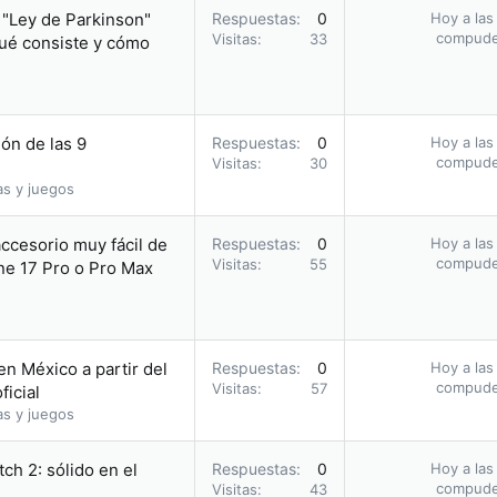
a "Ley de Parkinson"
Respuestas
0
Hoy a las
compud
Visitas
33
qué consiste y cómo
ón de las 9
Respuestas
0
Hoy a las
compud
Visitas
30
as y juegos
accesorio muy fácil de
Respuestas
0
Hoy a las
compud
Visitas
55
one 17 Pro o Pro Max
en México a partir del
Respuestas
0
Hoy a las
compud
Visitas
57
ficial
as y juegos
ch 2: sólido en el
Respuestas
0
Hoy a las
compud
Visitas
43