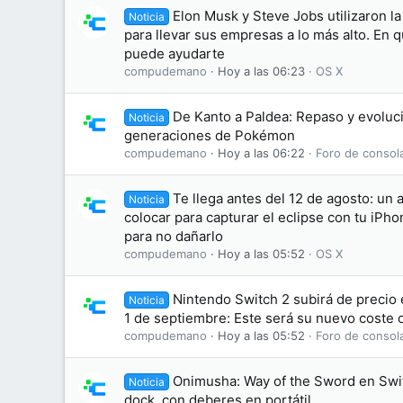
Elon Musk y Steve Jobs utilizaron l
Noticia
para llevar sus empresas a lo más alto. En 
puede ayudarte
compudemano
Hoy a las 06:23
OS X
De Kanto a Paldea: Repaso y evoluci
Noticia
generaciones de Pokémon
compudemano
Hoy a las 06:22
Foro de consol
Te llega antes del 12 de agosto: un 
Noticia
colocar para capturar el eclipse con tu iPh
para no dañarlo
compudemano
Hoy a las 05:52
OS X
Nintendo Switch 2 subirá de precio 
Noticia
1 de septiembre: Este será su nuevo coste o
compudemano
Hoy a las 05:52
Foro de consol
Onimusha: Way of the Sword en Swit
Noticia
dock, con deberes en portátil