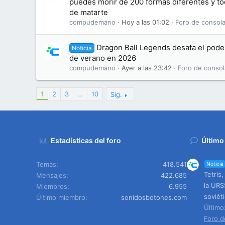
puedes morir de 200 formas diferentes y to
de matarte
compudemano
Hoy a las 01:02
Foro de consola
Dragon Ball Legends desata el pode
Noticia
de verano en 2026
compudemano
Ayer a las 23:42
Foro de consol
1
2
3
…
10
Sig.
Estadísticas del foro
Último
Temas
418.541
Noticia
Tetris
Mensajes
422.685
la URSS
Miembros
6.955
soviét
Último miembro
sonidosbotones.com
Últim
Foro d