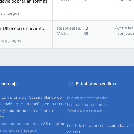
Visitas
82
davía sobrarían formas
s y juegos
r Ultra con un evento
Respuestas
0
Ayer a las
compud
Visitas
39
as y juegos
 mensaje
Estadísticas en línea
La historia del Cessna blanco de
Miembros conectados
, el avión que provocó la censura de
Invitados conectados
 y dejó en ridículo al ejército
Total de visitantes
ico
o: compudemano
hace 35 minutos
Los totales pueden incluir a los visi
e consolas y juegos
ocultos.