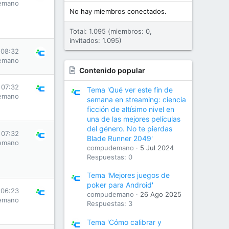
emano
No hay miembros conectados.
Total: 1.095 (miembros: 0,
invitados: 1.095)
 08:32
emano
Contenido popular
 07:32
Tema 'Qué ver este fin de
emano
semana en streaming: ciencia
ficción de altísimo nivel en
una de las mejores películas
del género. No te pierdas
 07:32
Blade Runner 2049'
emano
compudemano
5 Jul 2024
Respuestas: 0
Tema 'Mejores juegos de
poker para Android'
 06:23
compudemano
26 Ago 2025
emano
Respuestas: 3
Tema 'Cómo calibrar y