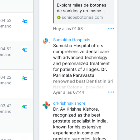
Explora miles de botones
de sonidos y un meme...
sonidosbotones.com
 04:52
emano
•••
Hoy a las 01:58
Sumukha Hospitals
Sumukha Hospital offers
 04:52
comprehensive dental care
emano
with advanced technology
and personalized treatment
for patients of all ages.
Dr.
Parimala Paravastu,
 04:22
renowned best Dentist in Sri
emano
Nagar Colony
, provides
•••
Ayer a las 07:44
expert care for tooth pain,
gum disease, root canal
drkrishnakishore
treatment, dental implants,
 03:42
Dr. AV Krishna Kishore,
smile designing, cosmetic
emano
recognized as the best
dentistry.
prostate specialist in India,
known for his extensive
experience in complex
Sumukha Hospital | Ear, Nose & Throat, Dental & Maxillofacial Surgery Center
prostate surgeries, kidney