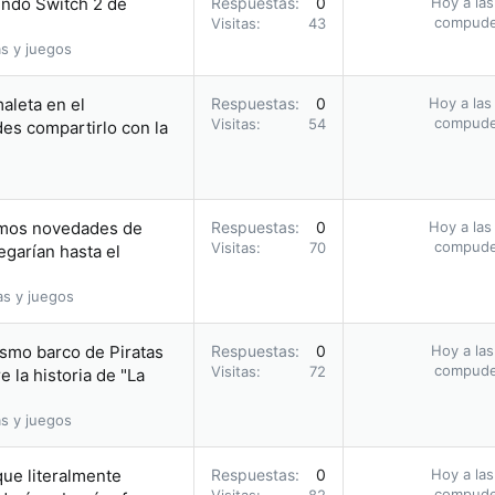
endo Switch 2 de
Respuestas
0
Hoy a las
compud
Visitas
43
s y juegos
aleta en el
Respuestas
0
Hoy a las
compud
Visitas
54
des compartirlo con la
íamos novedades de
Respuestas
0
Hoy a las
compud
Visitas
70
egarían hasta el
as y juegos
ismo barco de Piratas
Respuestas
0
Hoy a las
compud
Visitas
72
 la historia de "La
s y juegos
que literalmente
Respuestas
0
Hoy a las
compud