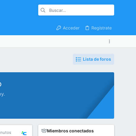
Acceder
Regístrate
Lista de foros
o
oy.
Miembros conectados
inutos