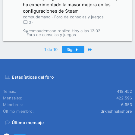
ha experimentado la mayor mejora en las
configuraciones de Steam
compudemano
Foro de consolas y juegos
0
compudemano
Hoy a las 12:02
Foro de consolas y juegos
Último
1 de 10
Sig.
Estadísticas del foro
Temas
418.452
Mensajes
422.596
Miembros
6.953
Último miembro
drkrishnakishore
Último mensaje