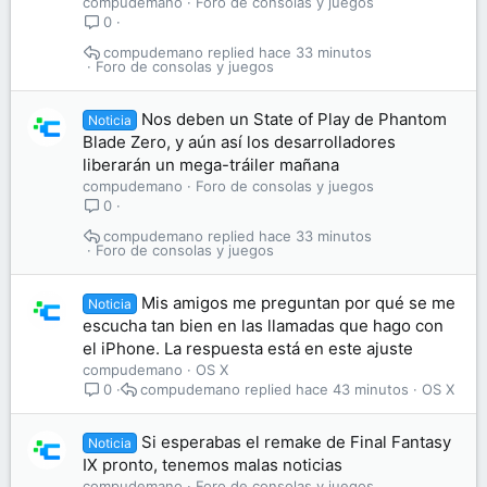
compudemano
Foro de consolas y juegos
0
compudemano
hace 33 minutos
Foro de consolas y juegos
Nos deben un State of Play de Phantom
Noticia
Blade Zero, y aún así los desarrolladores
liberarán un mega-tráiler mañana
compudemano
Foro de consolas y juegos
0
compudemano
hace 33 minutos
Foro de consolas y juegos
Mis amigos me preguntan por qué se me
Noticia
escucha tan bien en las llamadas que hago con
el iPhone. La respuesta está en este ajuste
compudemano
OS X
compudemano
hace 43 minutos
OS X
0
Si esperabas el remake de Final Fantasy
Noticia
IX pronto, tenemos malas noticias
compudemano
Foro de consolas y juegos