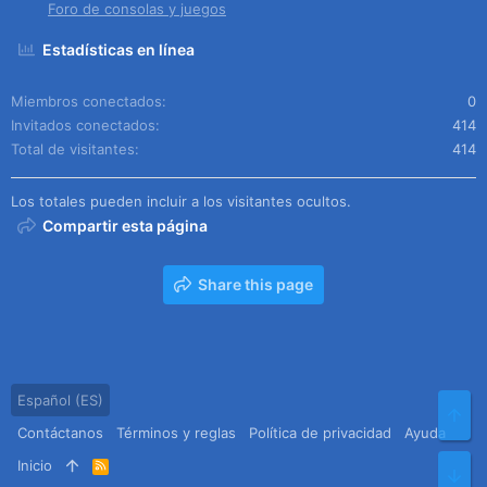
Foro de consolas y juegos
Estadísticas en línea
Miembros conectados
0
Invitados conectados
414
Total de visitantes
414
Los totales pueden incluir a los visitantes ocultos.
Compartir esta página
Share this page
Español (ES)
Arr
Contáctanos
Términos y reglas
Política de privacidad
Ayuda
Inicio
R
Pie
S