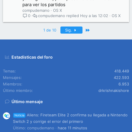
para ver los partidos
compudemano
OS X
compudemano
Hoy a las 12:02
OS X
0
Último
1 de 10
Sig.
Estadísticas del foro
Temas
418.449
Mensajes
422.593
Miembros
6.953
Último miembro
drkrishnakishore
Último mensaje
Aliens: Fireteam Elite 2 confirma su llegada a Nintendo
Noticia
Switch 2 y corrige el error del primero
Último: compudemano
hace 11 minutos