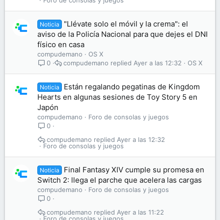
Foro de consolas y juegos
"Llévate solo el móvil y la crema": el
Noticia
aviso de la Policía Nacional para que dejes el DNI
físico en casa
compudemano
OS X
compudemano
Ayer a las 12:32
OS X
0
Están regalando pegatinas de Kingdom
Noticia
Hearts en algunas sesiones de Toy Story 5 en
Japón
compudemano
Foro de consolas y juegos
0
compudemano
Ayer a las 12:32
Foro de consolas y juegos
Final Fantasy XIV cumple su promesa en
Noticia
Switch 2: llega el parche que acelera las cargas
compudemano
Foro de consolas y juegos
0
compudemano
Ayer a las 11:22
Foro de consolas y juegos