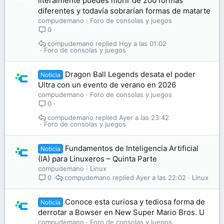
literalmente puedes morir de 200 formas
diferentes y todavía sobrarían formas de matarte
compudemano
Foro de consolas y juegos
0
compudemano
Hoy a las 01:02
Foro de consolas y juegos
Dragon Ball Legends desata el poder
Noticia
Ultra con un evento de verano en 2026
compudemano
Foro de consolas y juegos
0
compudemano
Ayer a las 23:42
Foro de consolas y juegos
Fundamentos de Inteligencia Artificial
Noticia
(IA) para Linuxeros – Quinta Parte
compudemano
Linux
compudemano
Ayer a las 22:02
Linux
0
Conoce esta curiosa y tediosa forma de
Noticia
derrotar a Bowser en New Super Mario Bros. U
compudemano
Foro de consolas y juegos