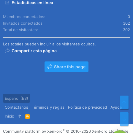
Estadísticas en línea
Miembros conectados
0
Invitados conectados
302
Total de visitantes
302
Los totales pueden incluir a los visitantes ocultos.
Compartir esta página
Share this page
Español (ES)
Arr
Contáctanos
Términos y reglas
Política de privacidad
Ayuda
Inicio
R
Pie
S
S
®
Community platform by XenForo
© 2010-2026 XenForo Ltd.
|
Style