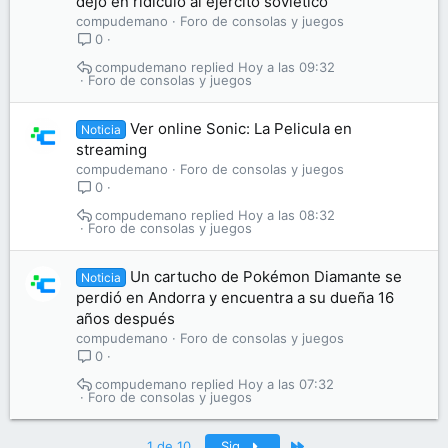
dejó en ridículo al ejército soviético
compudemano
Foro de consolas y juegos
0
compudemano
Hoy a las 09:32
Foro de consolas y juegos
Ver online Sonic: La Pelicula en
Noticia
streaming
compudemano
Foro de consolas y juegos
0
compudemano
Hoy a las 08:32
Foro de consolas y juegos
Un cartucho de Pokémon Diamante se
Noticia
perdió en Andorra y encuentra a su dueña 16
años después
compudemano
Foro de consolas y juegos
0
compudemano
Hoy a las 07:32
Foro de consolas y juegos
Último
1 de 10
Sig.