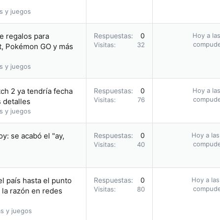
s y juegos
e regalos para
Respuestas
0
Hoy a las
compud
Visitas
32
, Pokémon GO y más
s y juegos
ch 2 ya tendría fecha
Respuestas
0
Hoy a las
compud
Visitas
76
 detalles
s y juegos
: se acabó el "ay,
Respuestas
0
Hoy a las
compud
Visitas
40
l país hasta el punto
Respuestas
0
Hoy a las
compud
Visitas
80
 la razón en redes
s y juegos