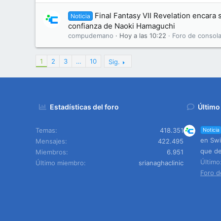
Final Fantasy VII Revelation encara s
Noticia
confianza de Naoki Hamaguchi
compudemano
Hoy a las 10:22
Foro de consola
1
2
3
…
10
Sig.
Estadísticas del foro
Último
Temas
418.351
Noticia
en Swi
Mensajes
422.495
que de
Miembros
6.951
Últim
Último miembro
srianaghaclinic
Foro d