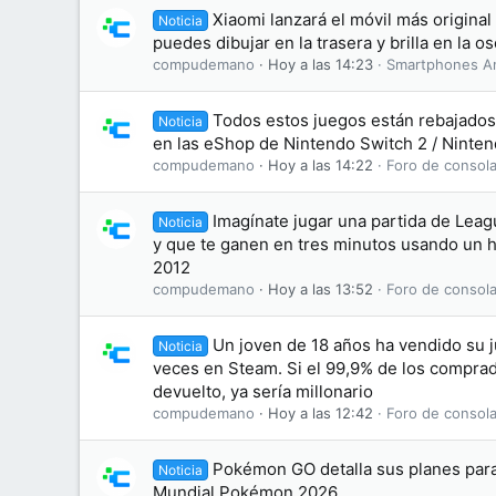
Xiaomi lanzará el móvil más original
Noticia
puedes dibujar en la trasera y brilla en la o
compudemano
Hoy a las 14:23
Smartphones A
Todos estos juegos están rebajados 
Noticia
en las eShop de Nintendo Switch 2 / Ninten
compudemano
Hoy a las 14:22
Foro de consola
Imagínate jugar una partida de Leag
Noticia
y que te ganen en tres minutos usando un 
2012
compudemano
Hoy a las 13:52
Foro de consola
Un joven de 18 años ha vendido su 
Noticia
veces en Steam. Si el 99,9% de los comprad
devuelto, ya sería millonario
compudemano
Hoy a las 12:42
Foro de consola
Pokémon GO detalla sus planes par
Noticia
Mundial Pokémon 2026