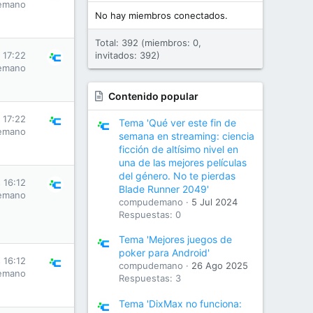
emano
No hay miembros conectados.
Total: 392 (miembros: 0,
 17:22
invitados: 392)
emano
Contenido popular
 17:22
Tema 'Qué ver este fin de
emano
semana en streaming: ciencia
ficción de altísimo nivel en
una de las mejores películas
del género. No te pierdas
 16:12
Blade Runner 2049'
emano
compudemano
5 Jul 2024
Respuestas: 0
Tema 'Mejores juegos de
poker para Android'
 16:12
compudemano
26 Ago 2025
emano
Respuestas: 3
Tema 'DixMax no funciona: