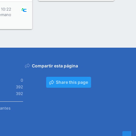
 10:22
emano
Compartir esta página
0
Share this page
392
392
tantes