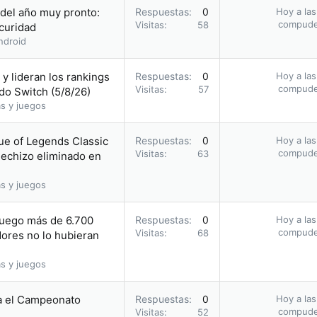
 del año muy pronto:
Respuestas
0
Hoy a las
compud
Visitas
58
scuridad
ndroid
y lideran los rankings
Respuestas
0
Hoy a las
compud
Visitas
57
do Switch (5/8/26)
s y juegos
ue of Legends Classic
Respuestas
0
Hoy a las
compud
Visitas
63
hechizo eliminado en
s y juegos
juego más de 6.700
Respuestas
0
Hoy a las
compud
Visitas
68
ores no lo hubieran
s y juegos
a el Campeonato
Respuestas
0
Hoy a las
compud
Visitas
52