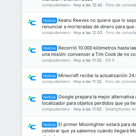
compudemano
Hoy a las 12:42
Foro de consola
Keanu Reeves no quiere que lo sepa
Noticia
renunciar a morteradas de dinero para que 
compudemano
Hoy a las 12:03
Foro de consola
Recorrió 10.000 kilómetros hasta la
Noticia
una misión: convencer a Tim Cook de no co
compudemano
Hoy a las 11:32
OS X
Minecraft recibe la actualización 24
Noticia
compudemano
Hoy a las 11:32
Foro de consola
Google prepara la mejor alternativa 
Noticia
localizador para objetos perdidos que ya ti
compudemano
Hoy a las 11:02
Smartphones An
El primer Moonlighter estará para d
Noticia
celebrar que ya sabemos cuándo llegará Moo