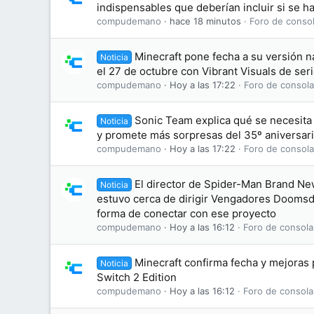
indispensables que deberían incluir si se h
compudemano
hace 18 minutos
Foro de consol
Minecraft pone fecha a su versión na
Noticia
el 27 de octubre con Vibrant Visuals de ser
compudemano
Hoy a las 17:22
Foro de consola
Sonic Team explica qué se necesit
Noticia
y promete más sorpresas del 35º aniversar
compudemano
Hoy a las 17:22
Foro de consola
El director de Spider-Man Brand N
Noticia
estuvo cerca de dirigir Vengadores Doomsd
forma de conectar con ese proyecto
compudemano
Hoy a las 16:12
Foro de consola
Minecraft confirma fecha y mejoras
Noticia
Switch 2 Edition
compudemano
Hoy a las 16:12
Foro de consola