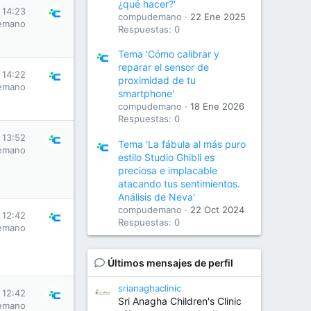
¿qué hacer?'
 14:23
compudemano
22 Ene 2025
emano
Respuestas: 0
Tema 'Cómo calibrar y
reparar el sensor de
 14:22
proximidad de tu
emano
smartphone'
compudemano
18 Ene 2026
Respuestas: 0
 13:52
Tema 'La fábula al más puro
emano
estilo Studio Ghibli es
preciosa e implacable
atacando tus sentimientos.
Análisis de Neva'
compudemano
22 Oct 2024
 12:42
Respuestas: 0
emano
Últimos mensajes de perfil
srianaghaclinic
 12:42
Sri Anagha Children's Clinic
emano