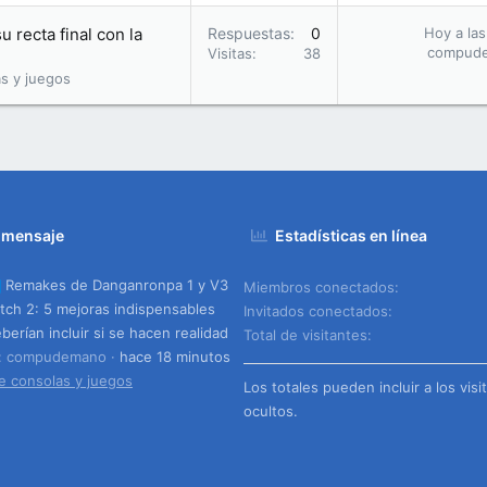
u recta final con la
Respuestas
0
Hoy a las
compud
Visitas
38
s y juegos
 mensaje
Estadísticas en línea
Remakes de Danganronpa 1 y V3
Miembros conectados
tch 2: 5 mejoras indispensables
Invitados conectados
berían incluir si se hacen realidad
Total de visitantes
o: compudemano
hace 18 minutos
e consolas y juegos
Los totales pueden incluir a los visi
ocultos.