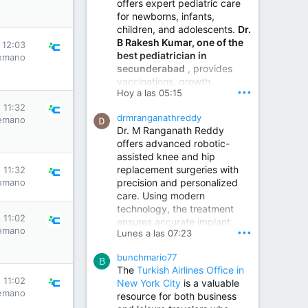
offers expert pediatric care
for newborns, infants,
children, and adolescents.
Dr.
B Rakesh Kumar, one of the
 12:03
best pediatrician in
emano
secunderabad
, provides
vaccinations, growth
•••
Hoy a las 05:15
monitoring, newborn care,
treatment for childhood
 11:32
drmranganathreddy
emano
illnesses, nutrition guidance,
Dr. M Ranganath Reddy
and preventive healthcare in
offers advanced robotic-
a child-friendly environment.
assisted knee and hip
replacement surgeries with
 11:32
precision and personalized
emano
Children Hospital in Secunderabad | Best Pediatrician in Hyderabad | Neonatologist in Medchal
care. Using modern
Our pediatrician and
technology, the treatment
Neonatologist team at...
 11:02
ensures accurate implant
www.srianaghaclinic.com
emano
•••
Lunes a las 07:23
placement, reduced pain,
quicker recovery, and
bunchmario77
improved joint function,
B
The
Turkish Airlines Office in
helping patients return to an
 11:02
New York City
is a valuable
active and comfortable
emano
resource for both business
lifestyle.