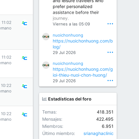
and leisure travelers who
prefer personalized
assistance before their
Orthopedic Surgeon in Kondapur | Best Orthopedic Doctor in Kondapur | Dr. M. Ranganath Reddy
journey.
Consult Dr. M. Ranganath
 11:02
•••
Viernes a las 05:09
Reddy, the best...
emano
nuoichonhuong
www.drranganathreddy.co
https://nuoichonhuong.com/b
m
log/
•••
29 Jul 2026
 11:02
emano
nuoichonhuong
https://nuoichonhuong.com/g
ioi-thieu-nuoi-chon-huong/
•••
29 Jul 2026
 10:22
emano
Estadísticas del foro
Temas
418.351
 10:22
Mensajes
422.495
emano
Miembros
6.951
Último miembro
srianaghaclinic