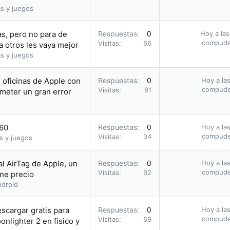
s y juegos
s, pero no para de
Respuestas
0
Hoy a las
compud
Visitas
66
a otros les vaya mejor
s y juegos
s oficinas de Apple con
Respuestas
0
Hoy a las
compud
Visitas
81
meter un gran error
.60
Respuestas
0
Hoy a las
compud
Visitas
34
s y juegos
al AirTag de Apple, un
Respuestas
0
Hoy a las
compud
Visitas
62
ene precio
droid
escargar gratis para
Respuestas
0
Hoy a las
compud
Visitas
69
nlighter 2 en físico y