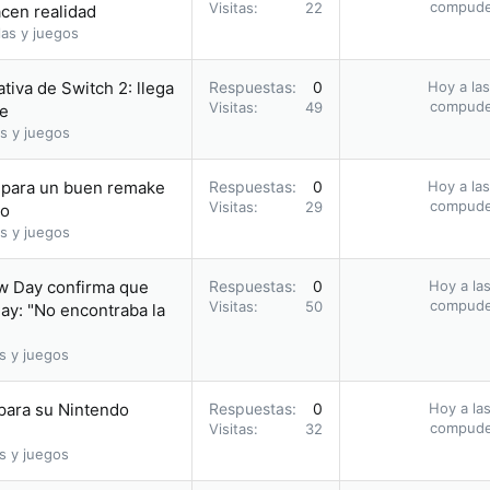
compud
Visitas
22
acen realidad
as y juegos
tiva de Switch 2: llega
Respuestas
0
Hoy a las
compud
Visitas
49
ie
s y juegos
a para un buen remake
Respuestas
0
Hoy a las
compud
Visitas
29
io
s y juegos
ew Day confirma que
Respuestas
0
Hoy a las
compud
Visitas
50
ay: "No encontraba la
s y juegos
 para su Nintendo
Respuestas
0
Hoy a las
compud
Visitas
32
s y juegos