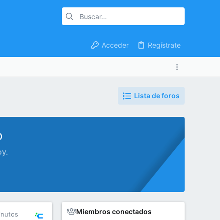
Acceder
Regístrate
Lista de foros
o
oy.
Miembros conectados
inutos