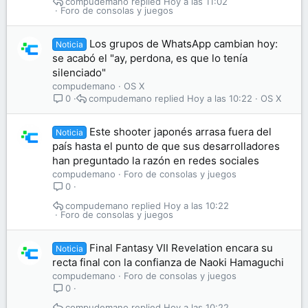
compudemano
Hoy a las 11:02
Foro de consolas y juegos
Los grupos de WhatsApp cambian hoy:
Noticia
se acabó el "ay, perdona, es que lo tenía
silenciado"
compudemano
OS X
compudemano
Hoy a las 10:22
OS X
0
Este shooter japonés arrasa fuera del
Noticia
país hasta el punto de que sus desarrolladores
han preguntado la razón en redes sociales
compudemano
Foro de consolas y juegos
0
compudemano
Hoy a las 10:22
Foro de consolas y juegos
Final Fantasy VII Revelation encara su
Noticia
recta final con la confianza de Naoki Hamaguchi
compudemano
Foro de consolas y juegos
0
compudemano
Hoy a las 10:22