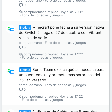
compudemano
Foro de consolas y juegos
0
compudemano
Hoy a las 20:12
Foro de consolas y juegos
Minecraft pone fecha a su versión nativa
Noticia
de Switch 2: llega el 27 de octubre con Vibrant
Visuals de serie
compudemano
Foro de consolas y juegos
0
compudemano
Hoy a las 17:22
Foro de consolas y juegos
Sonic Team explica qué se necesita para
Noticia
un buen remake y promete más sorpresas del
35º aniversario
compudemano
Foro de consolas y juegos
0
compudemano
Hoy a las 17:22
Foro de consolas y juegos
El director de Spider-Man Brand New