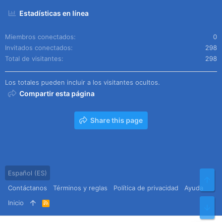
Estadísticas en línea
Miembros conectados
0
Invitados conectados
298
Total de visitantes
298
Los totales pueden incluir a los visitantes ocultos.
Compartir esta página
Share this page
Español (ES)
Arr
Contáctanos
Términos y reglas
Política de privacidad
Ayuda
Inicio
R
Pie
S
S