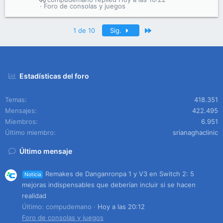
Foro de consolas y juegos
Último
1 de 10
Sig.
Estadísticas del foro
Temas
418.351
Mensajes
422.495
Miembros
6.951
Último miembro
srianaghaclinic
Último mensaje
Remakes de Danganronpa 1 y V3 en Switch 2: 5
Noticia
mejoras indispensables que deberían incluir si se hacen
realidad
Último: compudemano
Hoy a las 20:12
Foro de consolas y juegos