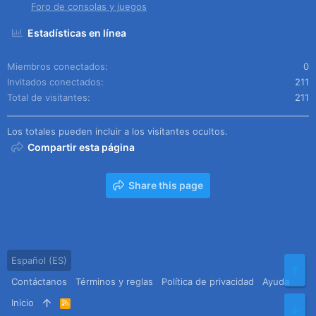
Foro de consolas y juegos
Estadísticas en línea
Miembros conectados
0
Invitados conectados
211
Total de visitantes
211
Los totales pueden incluir a los visitantes ocultos.
Compartir esta página
Share this page
Español (ES)
Arr
Contáctanos
Términos y reglas
Política de privacidad
Ayuda
Inicio
R
Pie
S