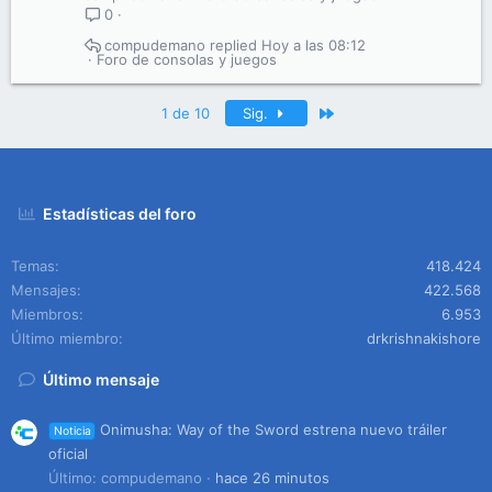
0
compudemano
Hoy a las 08:12
Foro de consolas y juegos
Último
1 de 10
Sig.
Estadísticas del foro
Temas
418.424
Mensajes
422.568
Miembros
6.953
Último miembro
drkrishnakishore
Último mensaje
Onimusha: Way of the Sword estrena nuevo tráiler
Noticia
oficial
Último: compudemano
hace 26 minutos