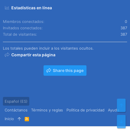
Estadísticas en línea
Miembros conectados
0
Invitados conectados
387
Total de visitantes
387
Los totales pueden incluir a los visitantes ocultos.
Compartir esta página
Share this page
Español (ES)
Arr
Contáctanos
Términos y reglas
Política de privacidad
Ayuda
Inicio
R
Pie
S
S