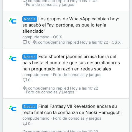
compudemano
Hoy a las 11:02
Foro de consolas y juegos
Los grupos de WhatsApp cambian hoy:
Noticia
se acabó el "ay, perdona, es que lo tenía
silenciado"
compudemano
OS X
compudemano
Hoy a las 10:22
OS X
0
Este shooter japonés arrasa fuera del
Noticia
país hasta el punto de que sus desarrolladores
han preguntado la razón en redes sociales
compudemano
Foro de consolas y juegos
0
compudemano
Hoy a las 10:22
Foro de consolas y juegos
Final Fantasy VII Revelation encara su
Noticia
recta final con la confianza de Naoki Hamaguchi
compudemano
Foro de consolas y juegos
0
compudemano
Hoy a las 10:22