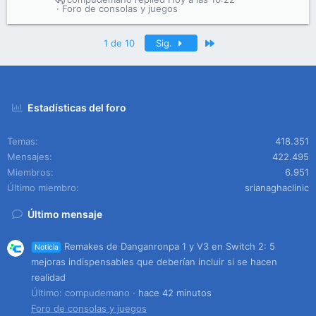
Foro de consolas y juegos
Último
1 de 10
Sig.
Estadísticas del foro
Temas
418.351
Mensajes
422.495
Miembros
6.951
Último miembro
srianaghaclinic
Último mensaje
Remakes de Danganronpa 1 y V3 en Switch 2: 5
Noticia
mejoras indispensables que deberían incluir si se hacen
realidad
Último: compudemano
hace 42 minutos
Foro de consolas y juegos