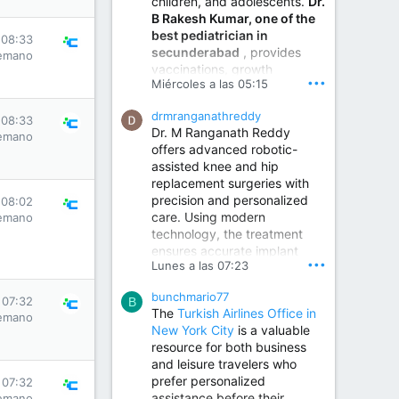
children, and adolescents.
Dr.
Best Urologist in Vijayawada | Urology Specialist in Vijayawada
B Rakesh Kumar, one of the
Dr. A. V. Krishna Kishore,
best pediatrician in
the Best Urologist...
 08:33
secunderabad
, provides
emano
vaccinations, growth
www.drkrishnakishore.com
•••
Miércoles a las 05:15
monitoring, newborn care,
treatment for childhood
drmranganathreddy
illnesses, nutrition guidance,
 08:33
Dr. M Ranganath Reddy
and preventive healthcare in
emano
offers advanced robotic-
a child-friendly environment.
assisted knee and hip
replacement surgeries with
precision and personalized
Children Hospital in Secunderabad | Best Pediatrician in Hyderabad | Neonatologist in Medchal
 08:02
care. Using modern
emano
Our pediatrician and
technology, the treatment
Neonatologist team at...
ensures accurate implant
www.srianaghaclinic.com
•••
Lunes a las 07:23
placement, reduced pain,
quicker recovery, and
bunchmario77
improved joint function,
 07:32
B
The
Turkish Airlines Office in
emano
helping patients return to an
New York City
is a valuable
active and comfortable
resource for both business
lifestyle.
and leisure travelers who
prefer personalized
 07:32
assistance before their
emano