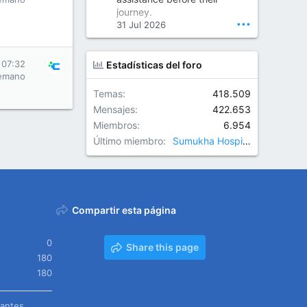
Orthopedic Surgeon in Kondapur | Best Orthopedic Doctor in Kondapur | Dr. M. Ranganath Reddy
journey.
Consult Dr. M. Ranganath
•••
31 Jul 2026
Reddy, the best...
www.drranganathreddy.co
 07:32
Estadísticas del foro
m
emano
Temas
418.509
Mensajes
422.653
Miembros
6.954
Último miembro
Sumukha Hospitals
Compartir esta página
0
Share this page
180
180
tantes