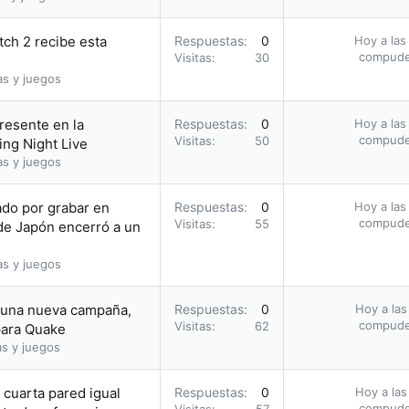
tch 2 recibe esta
Respuestas
0
Hoy a las
compud
Visitas
30
as y juegos
presente en la
Respuestas
0
Hoy a las
compud
Visitas
50
ng Night Live
as y juegos
tado por grabar en
Respuestas
0
Hoy a las
compud
Visitas
55
 de Japón encerró a un
as y juegos
a una nueva campaña,
Respuestas
0
Hoy a las
compud
Visitas
62
para Quake
as y juegos
cuarta pared igual
Respuestas
0
Hoy a las
compud