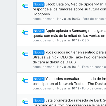
Jacob Batalon, Ned de Spider-Man:
Noticia
responde a los rumores sobre su futura conv
Hobgoblin
compudemano
Hoy a las 10:43
Foro de consola
Apple aplasta a Samsung en la gama 
Noticia
queda con más de la mitad de las ventas e
compudemano
Hoy a las 10:12
OS X
«Los discos no tienen sentido para 
Noticia
Strauss Zelnick, CEO de Take-Two, defiende 
de cara al debut de GTA 6
compudemano
Hoy a las 10:12
Foro de consola
Ya puedes consultar el estado de las
Noticia
participar en el Network Test de The Dusk
compudemano
Hoy a las 10:12
Foro de consola
Esta prometedora mezcla de Dark S
Noticia
inspirado en el folclore coreano se la ha 