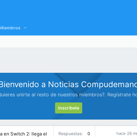
Miembros
Bienvenido a Noticias Compudeman
uieres unirte al resto de nuestros miembros?. Regístrate h
Inscríbete
 en Switch 2: llega el
Respuestas
0
hace 26 m