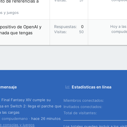
Visitas
57
eto de referencias a
as y juegos
positivo de OpenAI y
Respuestas
0
Hoy a las
compud
Visitas
50
 nada que tengas
 mensaje
Estadísticas en línea
Final Fantasy XIV cumple su
Miembros conectados
a en Switch 2: llega el parche que
Invitados conectados
a las cargas
Total de visitantes
o: compudemano
hace 26 minutos
e consolas y juegos
Los totales pueden incluir a los visi