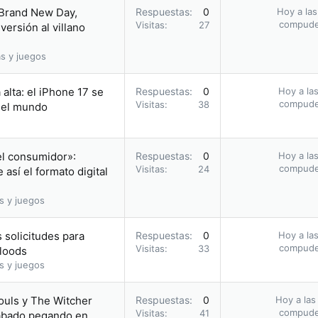
 Brand New Day,
Respuestas
0
Hoy a las
compud
Visitas
27
ersión al villano
s y juegos
alta: el iPhone 17 se
Respuestas
0
Hoy a las
compud
Visitas
38
n el mundo
el consumidor»:
Respuestas
0
Hoy a las
compud
Visitas
24
así el formato digital
s y juegos
 solicitudes para
Respuestas
0
Hoy a las
compud
Visitas
33
bloods
s y juegos
ouls y The Witcher
Respuestas
0
Hoy a las
compud
Visitas
41
acabado pegando en