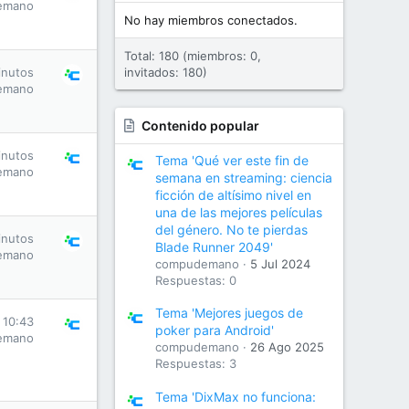
emano
No hay miembros conectados.
Total: 180 (miembros: 0,
inutos
invitados: 180)
emano
Contenido popular
inutos
Tema 'Qué ver este fin de
emano
semana en streaming: ciencia
ficción de altísimo nivel en
una de las mejores películas
del género. No te pierdas
inutos
Blade Runner 2049'
emano
compudemano
5 Jul 2024
Respuestas: 0
Tema 'Mejores juegos de
 10:43
poker para Android'
emano
compudemano
26 Ago 2025
Respuestas: 3
Tema 'DixMax no funciona: