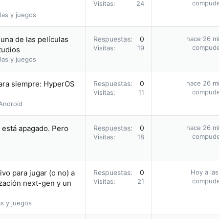
compud
Visitas
24
las y juegos
una de las películas
Respuestas
0
hace 26 m
compud
Visitas
19
tudios
las y juegos
para siempre: HyperOS
Respuestas
0
hace 26 m
compud
Visitas
11
Android
i está apagado. Pero
Respuestas
0
hace 26 m
compud
Visitas
18
vo para jugar (o no) a
Respuestas
0
Hoy a las
compud
Visitas
21
zación next-gen y un
s y juegos