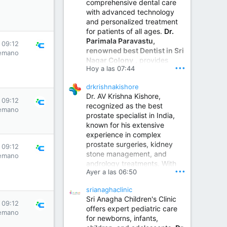
comprehensive dental care
with advanced technology
and personalized treatment
for patients of all ages.
Dr.
Parimala Paravastu,
 09:12
renowned best Dentist in Sri
emano
Nagar Colony
, provides
•••
Hoy a las 07:44
expert care for tooth pain,
gum disease, root canal
drkrishnakishore
treatment, dental implants,
Dr. AV Krishna Kishore,
smile designing, cosmetic
 09:12
recognized as the best
dentistry.
emano
prostate specialist in India,
known for his extensive
experience in complex
Sumukha Hospital | Ear, Nose & Throat, Dental & Maxillofacial Surgery Center
prostate surgeries, kidney
 09:12
stone management, and
www.sumukhahospitals.co
emano
andrology treatments. With
m
•••
Ayer a las 06:50
years of surgical practice and
a strong focus on minimally
srianaghaclinic
invasive and robotic
Sri Anagha Children's Clinic
techniques.
 09:12
offers expert pediatric care
emano
for newborns, infants,