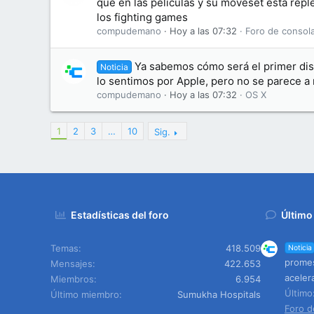
que en las películas y su moveset está repl
los fighting games
compudemano
Hoy a las 07:32
Foro de consol
Ya sabemos cómo será el primer dis
Noticia
lo sentimos por Apple, pero no se parece a
compudemano
Hoy a las 07:32
OS X
1
2
3
…
10
Sig.
Estadísticas del foro
Último
Temas
418.509
Noticia
promes
Mensajes
422.653
aceler
Miembros
6.954
Últim
Último miembro
Sumukha Hospitals
Foro d