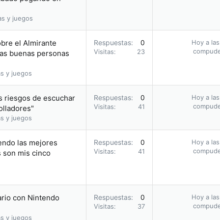
as y juegos
obre el Almirante
Respuestas
0
Hoy a las
compud
Visitas
23
 las buenas personas
s y juegos
s riesgos de escuchar
Respuestas
0
Hoy a las
compud
Visitas
41
olladores"
s y juegos
endo las mejores
Respuestas
0
Hoy a las
compud
Visitas
41
s son mis cinco
ario con Nintendo
Respuestas
0
Hoy a las
compud
Visitas
37
s y juegos