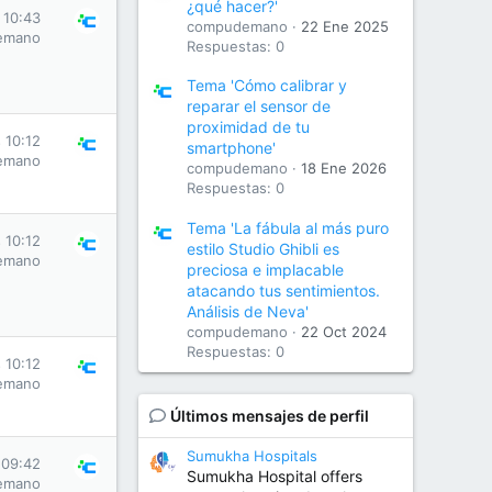
¿qué hacer?'
 10:43
compudemano
22 Ene 2025
emano
Respuestas: 0
Tema 'Cómo calibrar y
reparar el sensor de
proximidad de tu
 10:12
smartphone'
emano
compudemano
18 Ene 2026
Respuestas: 0
Tema 'La fábula al más puro
 10:12
estilo Studio Ghibli es
emano
preciosa e implacable
atacando tus sentimientos.
Análisis de Neva'
compudemano
22 Oct 2024
Respuestas: 0
 10:12
emano
Últimos mensajes de perfil
Sumukha Hospitals
 09:42
Sumukha Hospital offers
emano