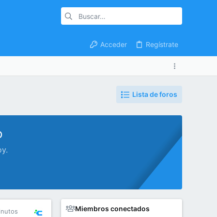
Acceder
Regístrate
Lista de foros
o
oy.
Miembros conectados
inutos