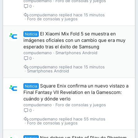
compudemano
Foro de consolas y juegos
0
compudemano
hace 15 minutos
Foro de consolas y juegos
El Xiaomi Mix Fold 5 se muestra en
Noticia
imágenes oficiales con un cambio que era muy
esperado tras el éxito de Samsung
compudemano
Smartphones Android
0
compudemano
hace 15 minutos
Smartphones Android
Square Enix confirma un nuevo vistazo a
Noticia
Final Fantasy VII Revelation en la Gamescom:
cuándo y dónde verlo
compudemano
Foro de consolas y juegos
0
compudemano
hace 55 minutos
Foro de consolas y juegos
Nos deben un State of Play de Phantom