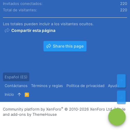
Invitados conectados
220
Total de visitantes
220
Los totales pueden incluir a los visitantes ocultos.
Compartir esta página
Share this page
Español (ES)
Arr
Contáctanos
Términos y reglas
Política de privacidad
Ayuda
Inicio
R
Pie
S
S
®
Community platform by XenForo
© 2010-2026 XenForo Ltd.
|
Style
and add-ons by ThemeHouse