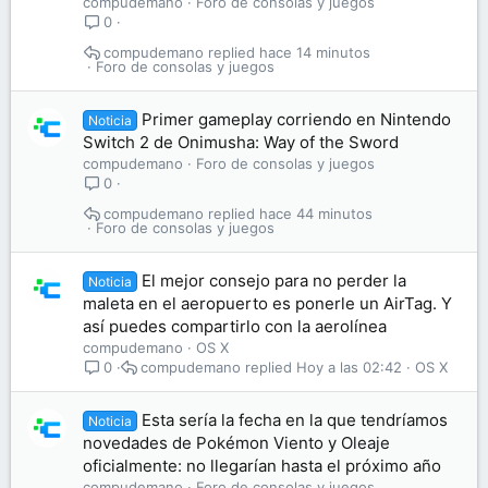
compudemano
Foro de consolas y juegos
0
compudemano
hace 14 minutos
Foro de consolas y juegos
Primer gameplay corriendo en Nintendo
Noticia
Switch 2 de Onimusha: Way of the Sword
compudemano
Foro de consolas y juegos
0
compudemano
hace 44 minutos
Foro de consolas y juegos
El mejor consejo para no perder la
Noticia
maleta en el aeropuerto es ponerle un AirTag. Y
así puedes compartirlo con la aerolínea
compudemano
OS X
compudemano
Hoy a las 02:42
OS X
0
Esta sería la fecha en la que tendríamos
Noticia
novedades de Pokémon Viento y Oleaje
oficialmente: no llegarían hasta el próximo año
compudemano
Foro de consolas y juegos