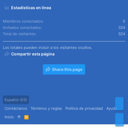
Estadísticas en línea
Miembros conectados
0
Invitados conectados
324
Total de visitantes
324
Los totales pueden incluir a los visitantes ocultos.
Compartir esta página
Share this page
Español (ES)
Arr
Contáctanos
Términos y reglas
Política de privacidad
Ayuda
Inicio
R
Pie
S
S