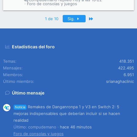
Foro de consolas y juegos
Último
1 de 10
Sig.
Estadísticas del foro
Temas
418.351
Mensajes
422.495
Miembros
6.951
Último miembro
srianaghaclinic
Último mensaje
Remakes de Danganronpa 1 y V3 en Switch 2: 5
Noticia
mejoras indispensables que deberían incluir si se hacen
realidad
Último: compudemano
hace 46 minutos
Foro de consolas y juegos