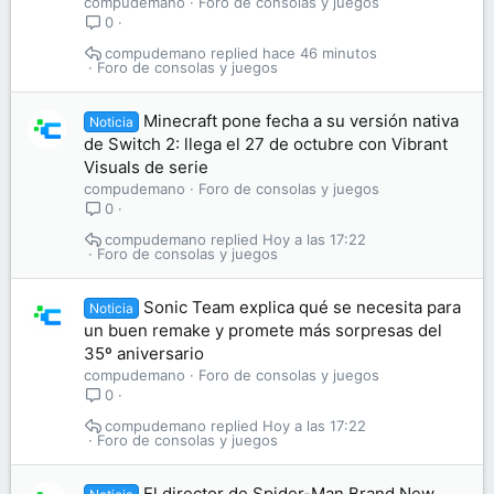
compudemano
Foro de consolas y juegos
0
compudemano
hace 46 minutos
Foro de consolas y juegos
Minecraft pone fecha a su versión nativa
Noticia
de Switch 2: llega el 27 de octubre con Vibrant
Visuals de serie
compudemano
Foro de consolas y juegos
0
compudemano
Hoy a las 17:22
Foro de consolas y juegos
Sonic Team explica qué se necesita para
Noticia
un buen remake y promete más sorpresas del
35º aniversario
compudemano
Foro de consolas y juegos
0
compudemano
Hoy a las 17:22
Foro de consolas y juegos
El director de Spider-Man Brand New