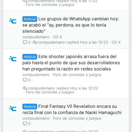
compudemano
Hoy a las 11:02
Foro de consolas y juegos
Los grupos de WhatsApp cambian hoy:
Noticia
se acabó el "ay, perdona, es que lo tenía
silenciado"
compudemano
OS X
compudemano
Hoy a las 10:22
OS X
0
Este shooter japonés arrasa fuera del
Noticia
país hasta el punto de que sus desarrolladores
han preguntado la razón en redes sociales
compudemano
Foro de consolas y juegos
0
compudemano
Hoy a las 10:22
Foro de consolas y juegos
Final Fantasy VII Revelation encara su
Noticia
recta final con la confianza de Naoki Hamaguchi
compudemano
Foro de consolas y juegos
0
compudemano
Hoy a las 10:22