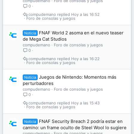
compudemano
Foro de consolas y juegos
0
compudemano
Hoy a las 16:52
Foro de consolas y juegos
FNAF World 2 asoma en el nuevo teaser
Noticia
de Mega Cat Studios
compudemano
Foro de consolas y juegos
0
compudemano
Hoy a las 16:22
Foro de consolas y juegos
Juegos de Nintendo: Momentos más
Noticia
perturbadores
compudemano
Foro de consolas y juegos
0
compudemano
Hoy a las 15:43
Foro de consolas y juegos
FNAF Security Breach 2 podría estar en
Noticia
camino: un frame oculto de Steel Wool lo sugiere
compudemano
Foro de consolas y juegos