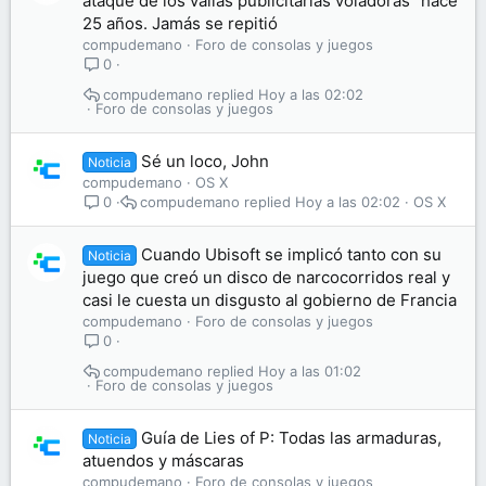
ataque de los vallas publicitarias voladoras" hace
25 años. Jamás se repitió
compudemano
Foro de consolas y juegos
0
compudemano
Hoy a las 02:02
Foro de consolas y juegos
Sé un loco, John
Noticia
compudemano
OS X
compudemano
Hoy a las 02:02
OS X
0
Cuando Ubisoft se implicó tanto con su
Noticia
juego que creó un disco de narcocorridos real y
casi le cuesta un disgusto al gobierno de Francia
compudemano
Foro de consolas y juegos
0
compudemano
Hoy a las 01:02
Foro de consolas y juegos
Guía de Lies of P: Todas las armaduras,
Noticia
atuendos y máscaras
compudemano
Foro de consolas y juegos