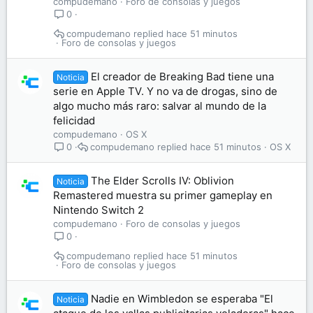
compudemano
Foro de consolas y juegos
0
compudemano
hace 51 minutos
Foro de consolas y juegos
El creador de Breaking Bad tiene una
Noticia
serie en Apple TV. Y no va de drogas, sino de
algo mucho más raro: salvar al mundo de la
felicidad
compudemano
OS X
compudemano
hace 51 minutos
OS X
0
The Elder Scrolls IV: Oblivion
Noticia
Remastered muestra su primer gameplay en
Nintendo Switch 2
compudemano
Foro de consolas y juegos
0
compudemano
hace 51 minutos
Foro de consolas y juegos
Nadie en Wimbledon se esperaba "El
Noticia