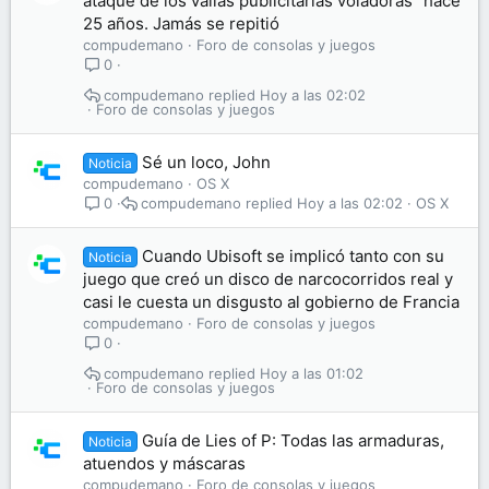
ataque de los vallas publicitarias voladoras" hace
25 años. Jamás se repitió
compudemano
Foro de consolas y juegos
0
compudemano
Hoy a las 02:02
Foro de consolas y juegos
Sé un loco, John
Noticia
compudemano
OS X
compudemano
Hoy a las 02:02
OS X
0
Cuando Ubisoft se implicó tanto con su
Noticia
juego que creó un disco de narcocorridos real y
casi le cuesta un disgusto al gobierno de Francia
compudemano
Foro de consolas y juegos
0
compudemano
Hoy a las 01:02
Foro de consolas y juegos
Guía de Lies of P: Todas las armaduras,
Noticia
atuendos y máscaras
compudemano
Foro de consolas y juegos