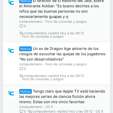
El director de El Retorno del Jedi, sobre
Noticia
el Almirante Ackbar: "Es bueno decirles a los
niños que las buenas personas no son
necesariamente guapas y q
compudemano
Foro de consolas y juegos
0
compudemano
Hoy a las 09:12
Foro de consolas y juegos
Un ex de Dragon Age advierte de los
Noticia
riesgos de escuchar las quejas de los jugadores:
"No son desarrolladores"
compudemano
Foro de consolas y juegos
0
compudemano
Hoy a las 09:12
Foro de consolas y juegos
Tengo claro que Apple TV está haciendo
Noticia
las mejores series de ciencia ficción ahora
mismo. Estas son mis cinco favoritas
compudemano
OS X
compudemano
Hoy a las 09:12
OS X
0