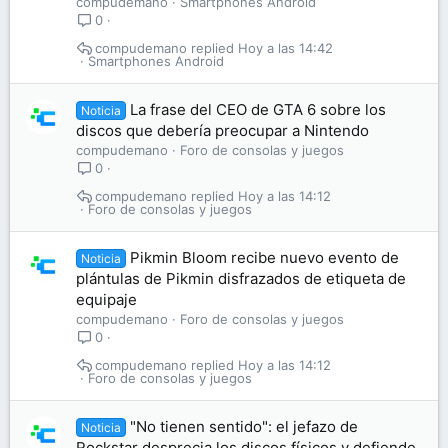
compudemano
Smartphones Android
0
compudemano
Hoy a las 14:42
Smartphones Android
La frase del CEO de GTA 6 sobre los
Noticia
discos que debería preocupar a Nintendo
compudemano
Foro de consolas y juegos
0
compudemano
Hoy a las 14:12
Foro de consolas y juegos
Pikmin Bloom recibe nuevo evento de
Noticia
plántulas de Pikmin disfrazados de etiqueta de
equipaje
compudemano
Foro de consolas y juegos
0
compudemano
Hoy a las 14:12
Foro de consolas y juegos
"No tienen sentido": el jefazo de
Noticia
Rockstar desprecia los discos físicos y defiende