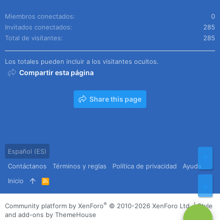
Miembros conectados
0
Invitados conectados
285
Total de visitantes
285
Los totales pueden incluir a los visitantes ocultos.
Compartir esta página
Share this page
Español (ES)
Arr
Contáctanos
Términos y reglas
Política de privacidad
Ayuda
Inicio
R
Pie
S
S
®
Community platform by XenForo
© 2010-2026 XenForo Ltd.
|
Style
and add-ons by ThemeHouse