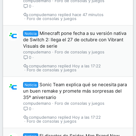
compudemano
Foro de consolas y juegos
0
compudemano
hace 47 minutos
Foro de consolas y juegos
Minecraft pone fecha a su versión nativa
Noticia
de Switch 2: llega el 27 de octubre con Vibrant
Visuals de serie
compudemano
Foro de consolas y juegos
0
compudemano
Hoy a las 17:22
Foro de consolas y juegos
Sonic Team explica qué se necesita para
Noticia
un buen remake y promete más sorpresas del
35º aniversario
compudemano
Foro de consolas y juegos
0
compudemano
Hoy a las 17:22
Foro de consolas y juegos
El director de Spider-Man Brand New