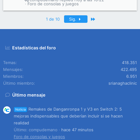
Foro de consolas y juegos
Último
1 de 10
Sig.
Estadísticas del foro
Temas
418.351
Mensajes
422.495
Miembros
6.951
Último miembro
srianaghaclinic
Último mensaje
Remakes de Danganronpa 1 y V3 en Switch 2: 5
Noticia
mejoras indispensables que deberían incluir si se hacen
realidad
Último: compudemano
hace 47 minutos
Foro de consolas y juegos