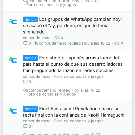
compudemano
Hoy a las 11:02
Foro de consolas y juegos
Los grupos de WhatsApp cambian hoy:
Noticia
se acabó el "ay, perdona, es que lo tenía
silenciado"
compudemano
OS X
compudemano
Hoy a las 10:22
OS X
0
Este shooter japonés arrasa fuera del
Noticia
país hasta el punto de que sus desarrolladores
han preguntado la razón en redes sociales
compudemano
Foro de consolas y juegos
0
compudemano
Hoy a las 10:22
Foro de consolas y juegos
Final Fantasy VII Revelation encara su
Noticia
recta final con la confianza de Naoki Hamaguchi
compudemano
Foro de consolas y juegos
0
compudemano
Hoy a las 10:22