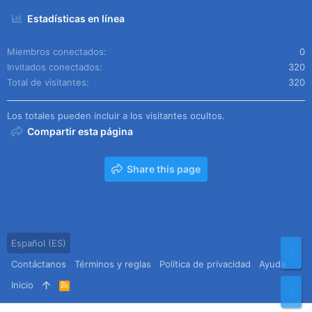
Estadísticas en línea
Miembros conectados
0
Invitados conectados
320
Total de visitantes
320
Los totales pueden incluir a los visitantes ocultos.
Compartir esta página
Share this page
Español (ES)
Arr
Contáctanos
Términos y reglas
Política de privacidad
Ayuda
Inicio
R
Pie
S
S