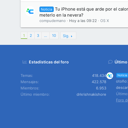
Tu iPhone está que arde por el calo
Noticia
meterlo en la nevera?
compudemano
Hoy a las 09:22
OS X
1
2
3
…
10
Sig.
Estadísticas del foro
Último
Temas
418.434
Noticia
otoño:
Mensajes
422.578
descar
Miembros
6.953
Últim
Último miembro
drkrishnakishore
Foro d