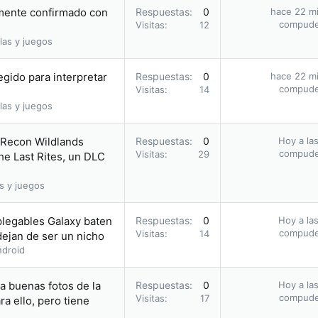
amente confirmado con
Respuestas
0
hace 22 m
compud
Visitas
12
las y juegos
egido para interpretar
Respuestas
0
hace 22 m
compud
Visitas
14
las y juegos
 Recon Wildlands
Respuestas
0
Hoy a las
compud
Visitas
29
he Last Rites, un DLC
s y juegos
plegables Galaxy baten
Respuestas
0
Hoy a las
compud
Visitas
14
dejan de ser un nicho
droid
ca buenas fotos de la
Respuestas
0
Hoy a las
compud
Visitas
17
a ello, pero tiene