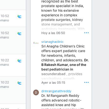
recognized as the best
prostate specialist in India,
known for his extensive
experience in complex
 10:52
prostate surgeries, kidney
emano
stone management, and
andrology treatments. With
•••
Hoy a las 06:50
 10:52
years of surgical practice and
emano
a strong focus on minimally
srianaghaclinic
invasive and robotic
Sri Anagha Children's Clinic
techniques.
offers expert pediatric care
for newborns, infants,
children, and adolescents.
Dr.
 10:22
Best Urologist in Vijayawada | Urology Specialist in Vijayawada
B Rakesh Kumar, one of the
emano
Dr. A. V. Krishna Kishore,
best pediatrician in
the Best Urologist...
secunderabad
, provides
vaccinations, growth
www.drkrishnakishore.com
•••
 10:22
Ayer a las 05:15
monitoring, newborn care,
emano
treatment for childhood
drmranganathreddy
illnesses, nutrition guidance,
Dr. M Ranganath Reddy
and preventive healthcare in
offers advanced robotic-
a child-friendly environment.
assisted knee and hip