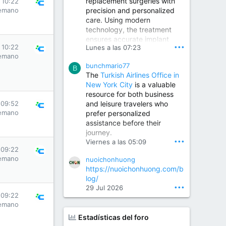
replacement surgeries with
 10:22
precision and personalized
emano
Children Hospital in Secunderabad | Best Pediatrician in Hyderabad | Neonatologist in Medchal
care. Using modern
Our pediatrician and
technology, the treatment
Neonatologist team at...
ensures accurate implant
www.srianaghaclinic.com
•••
 10:22
Lunes a las 07:23
placement, reduced pain,
emano
quicker recovery, and
bunchmario77
improved joint function,
B
The
Turkish Airlines Office in
helping patients return to an
New York City
is a valuable
active and comfortable
resource for both business
lifestyle.
and leisure travelers who
 09:52
emano
prefer personalized
assistance before their
Orthopedic Surgeon in Kondapur | Best Orthopedic Doctor in Kondapur | Dr. M. Ranganath Reddy
journey.
Consult Dr. M. Ranganath
•••
Viernes a las 05:09
Reddy, the best...
 09:22
emano
nuoichonhuong
www.drranganathreddy.co
https://nuoichonhuong.com/b
m
log/
•••
29 Jul 2026
 09:22
emano
Estadísticas del foro