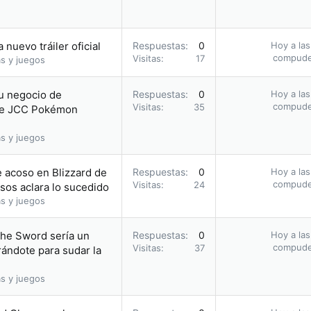
nuevo tráiler oficial
Respuestas
0
Hoy a las
compud
Visitas
17
s y juegos
su negocio de
Respuestas
0
Hoy a las
compud
Visitas
35
 de JCC Pokémon
s y juegos
e acoso en Blizzard de
Respuestas
0
Hoy a las
compud
Visitas
24
sos aclara lo sucedido
s y juegos
the Sword sería un
Respuestas
0
Hoy a las
compud
Visitas
37
rándote para sudar la
s y juegos