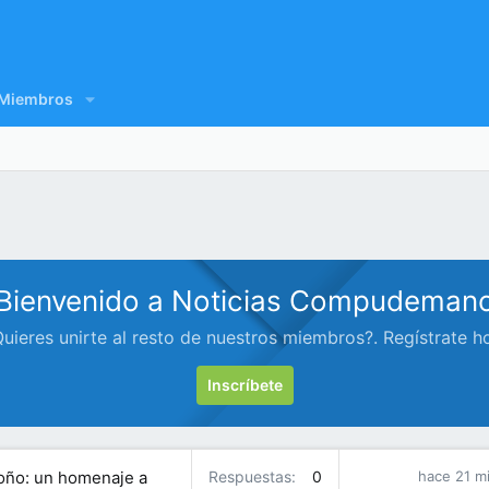
Miembros
Bienvenido a Noticias Compudeman
uieres unirte al resto de nuestros miembros?. Regístrate h
Inscríbete
toño: un homenaje a
Respuestas
0
hace 21 m