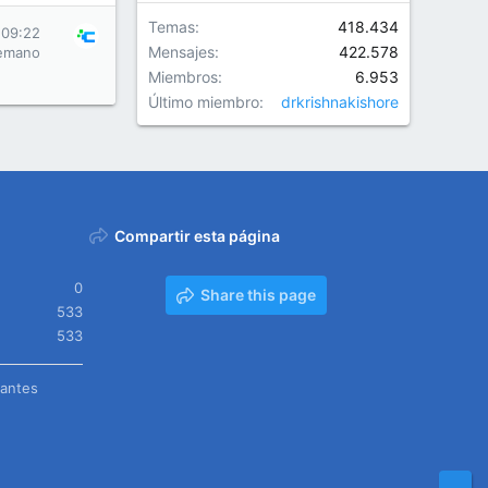
Temas
418.434
 09:22
Mensajes
422.578
emano
Miembros
6.953
Último miembro
drkrishnakishore
Compartir esta página
0
Share this page
533
533
tantes