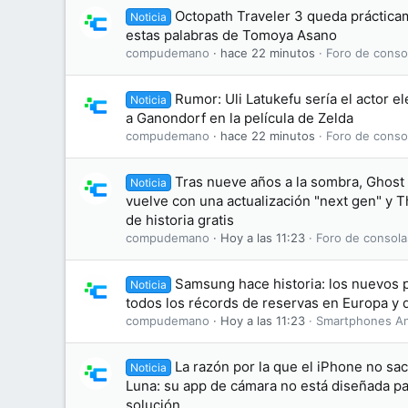
Octopath Traveler 3 queda práctic
Noticia
estas palabras de Tomoya Asano
compudemano
hace 22 minutos
Foro de conso
Rumor: Uli Latukefu sería el actor el
Noticia
a Ganondorf en la película de Zelda
compudemano
hace 22 minutos
Foro de conso
Tras nueve años a la sombra, Ghost
Noticia
vuelve con una actualización "next gen" y T
de historia gratis
compudemano
Hoy a las 11:23
Foro de consola
Samsung hace historia: los nuevos 
Noticia
todos los récords de reservas en Europa y 
compudemano
Hoy a las 11:23
Smartphones An
La razón por la que el iPhone no sa
Noticia
Luna: su app de cámara no está diseñada par
solución