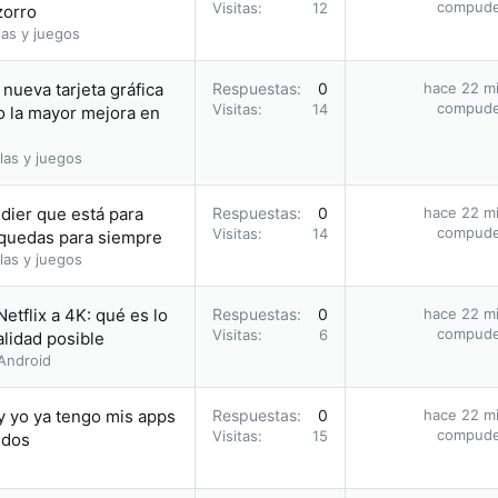
compud
Visitas
12
zorro
as y juegos
nueva tarjeta gráfica
Respuestas
0
hace 22 m
compud
Visitas
14
o la mayor mejora en
las y juegos
dier que está para
Respuestas
0
hace 22 m
compud
Visitas
14
o quedas para siempre
las y juegos
etflix a 4K: qué es lo
Respuestas
0
hace 22 m
compud
Visitas
6
alidad posible
Android
y yo ya tengo mis apps
Respuestas
0
hace 22 m
compud
Visitas
15
idos