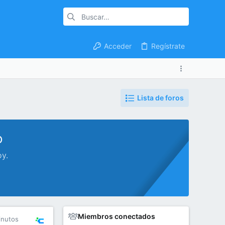
Acceder
Regístrate
Lista de foros
o
oy.
Miembros conectados
inutos