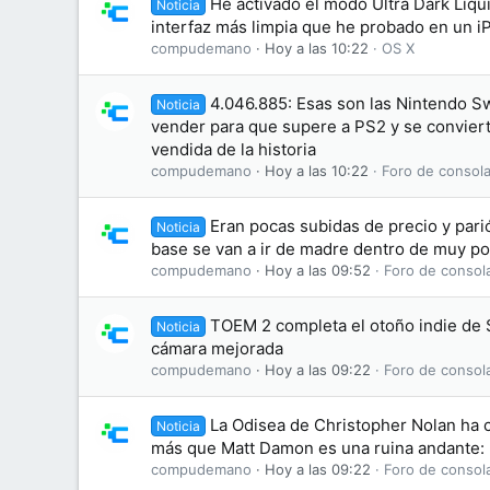
He activado el modo Ultra Dark Liqui
Noticia
interfaz más limpia que he probado en un 
compudemano
Hoy a las 10:22
OS X
4.046.885: Esas son las Nintendo S
Noticia
vender para que supere a PS2 y se conviert
vendida de la historia
compudemano
Hoy a las 10:22
Foro de consola
Eran pocas subidas de precio y parió
Noticia
base se van a ir de madre dentro de muy p
compudemano
Hoy a las 09:52
Foro de consol
TOEM 2 completa el otoño indie de Sw
Noticia
cámara mejorada
compudemano
Hoy a las 09:22
Foro de consol
La Odisea de Christopher Nolan ha 
Noticia
más que Matt Damon es una ruina andante: 
compudemano
Hoy a las 09:22
Foro de consol