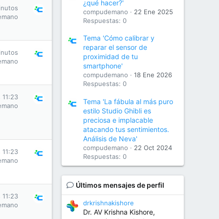
¿qué hacer?'
inutos
compudemano
22 Ene 2025
emano
Respuestas: 0
Tema 'Cómo calibrar y
reparar el sensor de
inutos
proximidad de tu
emano
smartphone'
compudemano
18 Ene 2026
Respuestas: 0
 11:23
Tema 'La fábula al más puro
emano
estilo Studio Ghibli es
preciosa e implacable
atacando tus sentimientos.
Análisis de Neva'
compudemano
22 Oct 2024
 11:23
Respuestas: 0
emano
Últimos mensajes de perfil
 11:23
drkrishnakishore
emano
Dr. AV Krishna Kishore,