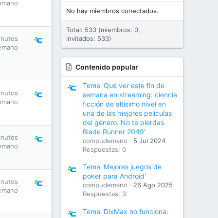
emano
No hay miembros conectados.
Total: 533 (miembros: 0,
inutos
invitados: 533)
emano
Contenido popular
Tema 'Qué ver este fin de
inutos
semana en streaming: ciencia
emano
ficción de altísimo nivel en
una de las mejores películas
del género. No te pierdas
Blade Runner 2049'
inutos
compudemano
5 Jul 2024
emano
Respuestas: 0
Tema 'Mejores juegos de
poker para Android'
inutos
compudemano
26 Ago 2025
emano
Respuestas: 3
Tema 'DixMax no funciona: