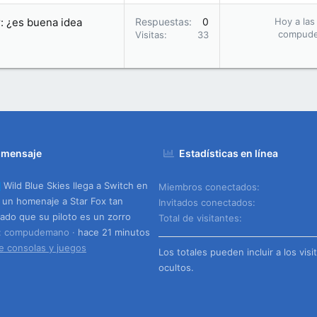
r: ¿es buena idea
Respuestas
0
Hoy a las
compud
Visitas
33
 mensaje
Estadísticas en línea
Wild Blue Skies llega a Switch en
Miembros conectados
 un homenaje a Star Fox tan
Invitados conectados
ado que su piloto es un zorro
Total de visitantes
o: compudemano
hace 21 minutos
e consolas y juegos
Los totales pueden incluir a los visi
ocultos.