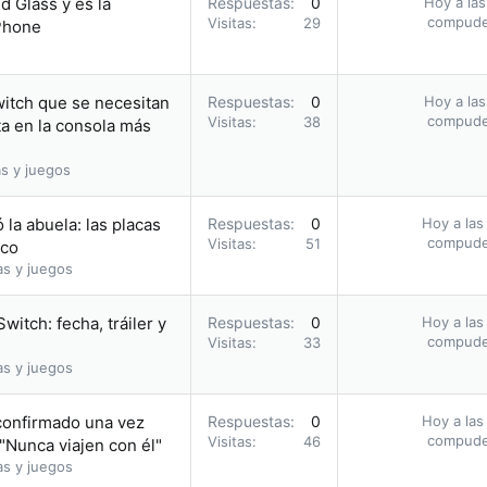
d Glass y es la
Respuestas
0
Hoy a las
compud
Visitas
29
iPhone
witch que se necesitan
Respuestas
0
Hoy a las
compud
Visitas
38
a en la consola más
s y juegos
 la abuela: las placas
Respuestas
0
Hoy a las
compud
Visitas
51
oco
as y juegos
itch: fecha, tráiler y
Respuestas
0
Hoy a las
compud
Visitas
33
as y juegos
confirmado una vez
Respuestas
0
Hoy a las
compud
Visitas
46
"Nunca viajen con él"
as y juegos