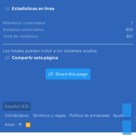
Estadísticas en línea
Miembros conectados
1
Invitados conectados
800
Total de visitantes
801
Los totales pueden incluir a los visitantes ocultos.
Compartir esta página
Share this page
Español (ES)
Arr
Contáctanos
Términos y reglas
Política de privacidad
Ayuda
Inicio
R
Pie
S
S