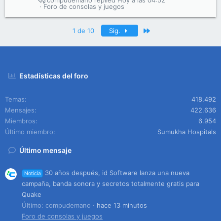
compudemano
Hoy a las 04:52
Foro de consolas y juegos
Último
1 de 10
Sig.
Estadísticas del foro
Temas
418.492
Mensajes
422.636
Miembros
6.954
Último miembro
Sumukha Hospitals
Último mensaje
30 años después, id Software lanza una nueva
Noticia
campaña, banda sonora y secretos totalmente gratis para
Quake
Último: compudemano
hace 13 minutos
Foro de consolas y juegos