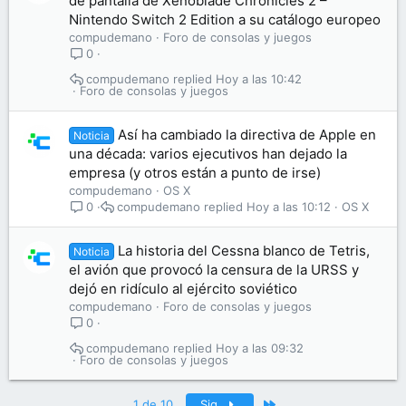
de pantalla de Xenoblade Chronicles 2 –
Nintendo Switch 2 Edition a su catálogo europeo
compudemano
Foro de consolas y juegos
0
compudemano
Hoy a las 10:42
Foro de consolas y juegos
Así ha cambiado la directiva de Apple en
Noticia
una década: varios ejecutivos han dejado la
empresa (y otros están a punto de irse)
compudemano
OS X
compudemano
Hoy a las 10:12
OS X
0
La historia del Cessna blanco de Tetris,
Noticia
el avión que provocó la censura de la URSS y
dejó en ridículo al ejército soviético
compudemano
Foro de consolas y juegos
0
compudemano
Hoy a las 09:32
Foro de consolas y juegos
Último
1 de 10
Sig.