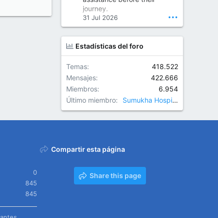
Orthopedic Surgeon in Kondapur | Best Orthopedic Doctor in Kondapur | Dr. M. Ranganath Reddy
journey.
Consult Dr. M. Ranganath
•••
31 Jul 2026
Reddy, the best...
www.drranganathreddy.co
Estadísticas del foro
m
Temas
418.522
Mensajes
422.666
Miembros
6.954
Último miembro
Sumukha Hospitals
Compartir esta página
0
Share this page
845
845
tantes