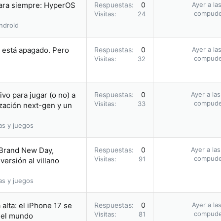
para siempre: HyperOS
Respuestas
0
Ayer a la
compud
Visitas
24
ndroid
i está apagado. Pero
Respuestas
0
Ayer a la
compud
Visitas
32
vo para jugar (o no) a
Respuestas
0
Ayer a la
compud
Visitas
33
zación next-gen y un
as y juegos
 Brand New Day,
Respuestas
0
Ayer a la
compud
Visitas
91
ersión al villano
as y juegos
alta: el iPhone 17 se
Respuestas
0
Ayer a la
compud
Visitas
81
n el mundo