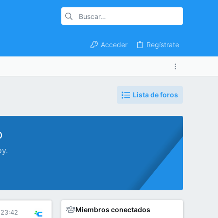
Acceder
Regístrate
Lista de foros
o
oy.
Miembros conectados
 23:42