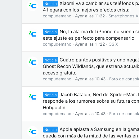
Xiaomi va a cambiar sus teléfonos 
Noticia
4 llegará con los mejores efectos cristal
compudemano
Ayer a las 11:22
Smartphones A
No, la alarma del iPhone no suena s
Noticia
este ajuste es perfecto para compensarlo
compudemano
Ayer a las 11:22
OS X
Cuatro puntos positivos y uno negati
Noticia
Ghost Recon Wildlands, que estrena actuali
acceso gratuito
compudemano
Ayer a las 10:43
Foro de consol
Jacob Batalon, Ned de Spider-Man:
Noticia
responde a los rumores sobre su futura conv
Hobgoblin
compudemano
Ayer a las 10:43
Foro de consol
Apple aplasta a Samsung en la gama 
Noticia
queda con más de la mitad de las ventas e