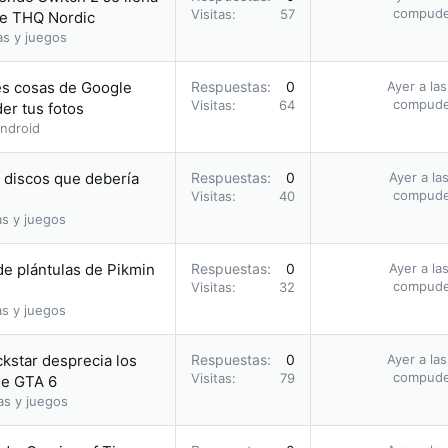
compud
Visitas
57
de THQ Nordic
as y juegos
res cosas de Google
Respuestas
0
Ayer a la
compud
Visitas
64
er tus fotos
ndroid
s discos que debería
Respuestas
0
Ayer a la
compud
Visitas
40
as y juegos
e plántulas de Pikmin
Respuestas
0
Ayer a la
compud
Visitas
32
as y juegos
ckstar desprecia los
Respuestas
0
Ayer a la
compud
Visitas
79
 de GTA 6
as y juegos