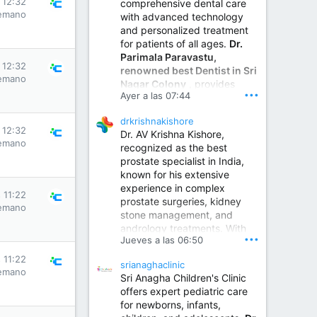
s 12:32
comprehensive dental care
emano
with advanced technology
and personalized treatment
for patients of all ages.
Dr.
Parimala Paravastu,
s 12:32
renowned best Dentist in Sri
emano
Nagar Colony
, provides
•••
Ayer a las 07:44
expert care for tooth pain,
gum disease, root canal
drkrishnakishore
treatment, dental implants,
s 12:32
Dr. AV Krishna Kishore,
smile designing, cosmetic
emano
recognized as the best
dentistry.
prostate specialist in India,
known for his extensive
experience in complex
Sumukha Hospital | Ear, Nose & Throat, Dental & Maxillofacial Surgery Center
s 11:22
prostate surgeries, kidney
emano
stone management, and
www.sumukhahospitals.co
andrology treatments. With
m
•••
Jueves a las 06:50
years of surgical practice and
a strong focus on minimally
s 11:22
srianaghaclinic
invasive and robotic
emano
Sri Anagha Children's Clinic
techniques.
offers expert pediatric care
for newborns, infants,