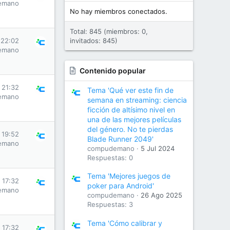
emano
No hay miembros conectados.
Total: 845 (miembros: 0,
 22:02
invitados: 845)
emano
Contenido popular
s 21:32
Tema 'Qué ver este fin de
emano
semana en streaming: ciencia
ficción de altísimo nivel en
una de las mejores películas
del género. No te pierdas
s 19:52
Blade Runner 2049'
emano
compudemano
5 Jul 2024
Respuestas: 0
Tema 'Mejores juegos de
s 17:32
poker para Android'
emano
compudemano
26 Ago 2025
Respuestas: 3
Tema 'Cómo calibrar y
s 17:32