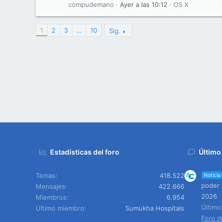
compudemano
Ayer a las 10:12
OS X
1
2
3
…
10
Sig.
Estadísticas del foro
Último
Temas
418.522
Noticia
poder 
Mensajes
422.666
2026
Miembros
6.954
Últim
Último miembro
Sumukha Hospitals
Foro d