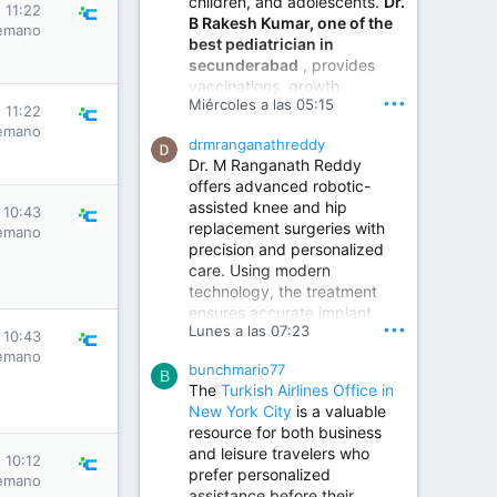
children, and adolescents.
Dr.
Best Urologist in Vijayawada | Urology Specialist in Vijayawada
s 11:22
B Rakesh Kumar, one of the
Dr. A. V. Krishna Kishore,
emano
best pediatrician in
the Best Urologist...
secunderabad
, provides
vaccinations, growth
www.drkrishnakishore.com
•••
Miércoles a las 05:15
monitoring, newborn care,
s 11:22
treatment for childhood
emano
drmranganathreddy
illnesses, nutrition guidance,
Dr. M Ranganath Reddy
and preventive healthcare in
offers advanced robotic-
a child-friendly environment.
assisted knee and hip
s 10:43
replacement surgeries with
emano
precision and personalized
Children Hospital in Secunderabad | Best Pediatrician in Hyderabad | Neonatologist in Medchal
care. Using modern
Our pediatrician and
technology, the treatment
Neonatologist team at...
ensures accurate implant
www.srianaghaclinic.com
•••
Lunes a las 07:23
placement, reduced pain,
s 10:43
quicker recovery, and
emano
bunchmario77
improved joint function,
B
The
Turkish Airlines Office in
helping patients return to an
New York City
is a valuable
active and comfortable
resource for both business
lifestyle.
and leisure travelers who
s 10:12
prefer personalized
emano
assistance before their