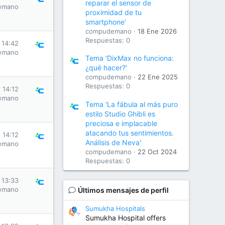
reparar el sensor de
emano
proximidad de tu
smartphone'
compudemano
18 Ene 2026
Respuestas: 0
s 14:42
emano
Tema 'DixMax no funciona:
¿qué hacer?'
compudemano
22 Ene 2025
Respuestas: 0
s 14:12
emano
Tema 'La fábula al más puro
estilo Studio Ghibli es
preciosa e implacable
atacando tus sentimientos.
s 14:12
Análisis de Neva'
emano
compudemano
22 Oct 2024
Respuestas: 0
s 13:33
emano
Últimos mensajes de perfil
Sumukha Hospitals
Sumukha Hospital offers