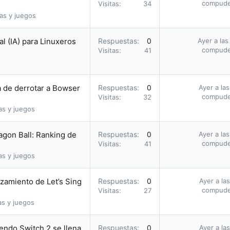
compud
Visitas
34
as y juegos
al (IA) para Linuxeros
Respuestas
0
Ayer a las
compud
Visitas
41
a de derrotar a Bowser
Respuestas
0
Ayer a la
compud
Visitas
32
as y juegos
agon Ball: Ranking de
Respuestas
0
Ayer a la
compud
Visitas
41
as y juegos
nzamiento de Let’s Sing
Respuestas
0
Ayer a la
compud
Visitas
27
as y juegos
endo Switch 2 se llena
Respuestas
0
Ayer a la