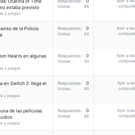
da: Ocarina of Time
Respuestas
0
Ayer a la
compud
Visitas
86
omo estaba previsto
as y juegos
 aviso de la Policía
Respuestas
0
Ayer a la
compud
Visitas
64
a
dom Hearts en algunas
Respuestas
0
Ayer a la
compud
Visitas
30
as y juegos
 en Switch 2: llega el
Respuestas
0
Ayer a la
compud
Visitas
40
as y juegos
una de las películas
Respuestas
0
Ayer a la
compud
Visitas
86
tudios
as y juegos