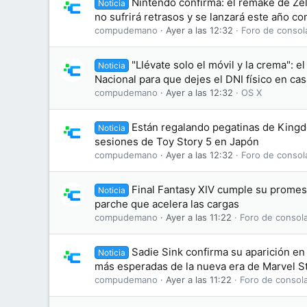
Nintendo confirma: el remake de Zel
Noticia
no sufrirá retrasos y se lanzará este año c
compudemano
Ayer a las 12:32
Foro de consol
"Llévate solo el móvil y la crema": el
Noticia
Nacional para que dejes el DNI físico en cas
compudemano
Ayer a las 12:32
OS X
Están regalando pegatinas de King
Noticia
sesiones de Toy Story 5 en Japón
compudemano
Ayer a las 12:32
Foro de consol
Final Fantasy XIV cumple su promesa
Noticia
parche que acelera las cargas
compudemano
Ayer a las 11:22
Foro de consol
Sadie Sink confirma su aparición en 
Noticia
más esperadas de la nueva era de Marvel S
compudemano
Ayer a las 11:22
Foro de consol