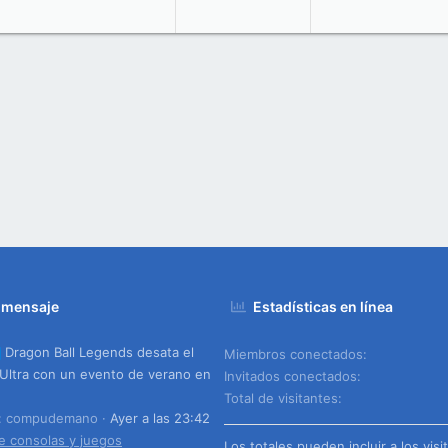
 mensaje
Estadísticas en línea
Dragon Ball Legends desata el
Miembros conectados
Ultra con un evento de verano en
Invitados conectados
Total de visitantes
o: compudemano
Ayer a las 23:42
e consolas y juegos
Los totales pueden incluir a los visi