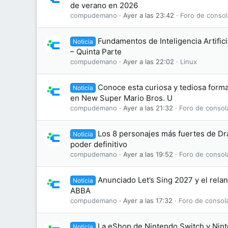
de verano en 2026
compudemano
Ayer a las 23:42
Foro de consol
Fundamentos de Inteligencia Artifici
Noticia
– Quinta Parte
compudemano
Ayer a las 22:02
Linux
Conoce esta curiosa y tediosa form
Noticia
en New Super Mario Bros. U
compudemano
Ayer a las 21:32
Foro de consol
Los 8 personajes más fuertes de Dr
Noticia
poder definitivo
compudemano
Ayer a las 19:52
Foro de consol
Anunciado Let’s Sing 2027 y el rela
Noticia
ABBA
compudemano
Ayer a las 17:32
Foro de consol
La eShop de Nintendo Switch y Nint
Noticia