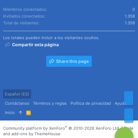
Miembros conectados
0
Invitados conectados
1.358
Total de visitantes
1.358
Los totales pueden incluir a los visitantes ocultos.
Compartir esta página
Share this page
Español (ES)
Arr
Contáctanos
Términos y reglas
Política de privacidad
Ayuda
Inicio
R
Pie
S
S
®
Community platform by XenForo
© 2010-2026 XenForo Ltd.
|
Style
and add-ons by ThemeHouse