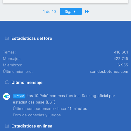
Último
1 de 10
Sig.
Estadísticas del foro
Temas
418.601
Mensajes
422.745
Miembros
6.955
Último miembro
sonidosbotones.com
Último mensaje
Los 10 Pokémon más fuertes: Ranking oficial por
Noticia
estadísticas base (BST)
Último: compudemano
hace 41 minutos
Foro de consolas y juegos
Estadísticas en línea