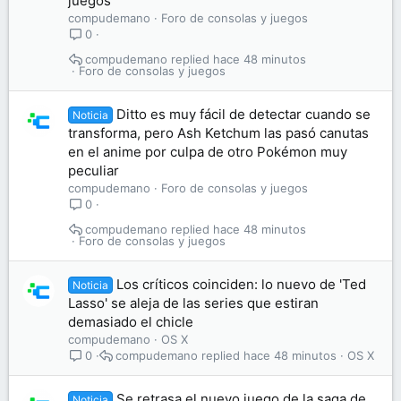
juegos
compudemano
Foro de consolas y juegos
0
compudemano
hace 48 minutos
Foro de consolas y juegos
Ditto es muy fácil de detectar cuando se
Noticia
transforma, pero Ash Ketchum las pasó canutas
en el anime por culpa de otro Pokémon muy
peculiar
compudemano
Foro de consolas y juegos
0
compudemano
hace 48 minutos
Foro de consolas y juegos
Los críticos coinciden: lo nuevo de 'Ted
Noticia
Lasso' se aleja de las series que estiran
demasiado el chicle
compudemano
OS X
compudemano
hace 48 minutos
OS X
0
Se retrasa el nuevo juego de la saga de
Noticia