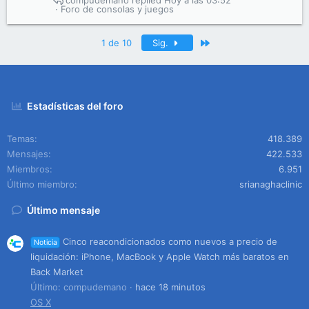
compudemano
Hoy a las 03:52
Foro de consolas y juegos
Último
1 de 10
Sig.
Estadísticas del foro
Temas
418.389
Mensajes
422.533
Miembros
6.951
Último miembro
srianaghaclinic
Último mensaje
Cinco reacondicionados como nuevos a precio de
Noticia
liquidación: iPhone, MacBook y Apple Watch más baratos en
Back Market
Último: compudemano
hace 18 minutos
OS X