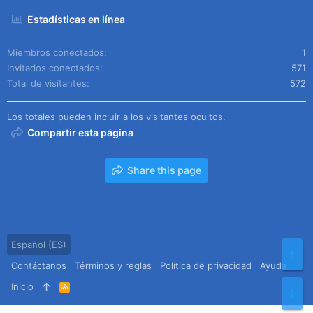
Estadísticas en línea
Miembros conectados
1
Invitados conectados
571
Total de visitantes
572
Los totales pueden incluir a los visitantes ocultos.
Compartir esta página
Share this page
Español (ES)
Arr
Contáctanos
Términos y reglas
Política de privacidad
Ayuda
Inicio
R
Pie
S
S