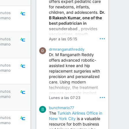
offers expert pediatric care
for newborns, infants,
children, and adolescents.
Dr.
inutos
B Rakesh Kumar, one of the
emano
best pediatrician in
secunderabad
, provides
vaccinations, growth
•••
Ayer a las 05:15
inutos
monitoring, newborn care,
emano
treatment for childhood
drmranganathreddy
illnesses, nutrition guidance,
Dr. M Ranganath Reddy
and preventive healthcare in
offers advanced robotic-
a child-friendly environment.
inutos
assisted knee and hip
emano
replacement surgeries with
precision and personalized
Children Hospital in Secunderabad | Best Pediatrician in Hyderabad | Neonatologist in Medchal
care. Using modern
Our pediatrician and
technology, the treatment
Neonatologist team at...
inutos
ensures accurate implant
www.srianaghaclinic.com
emano
•••
Lunes a las 07:23
placement, reduced pain,
quicker recovery, and
bunchmario77
improved joint function,
B
The
Turkish Airlines Office in
helping patients return to an
inutos
New York City
is a valuable
active and comfortable
emano
resource for both business
lifestyle.