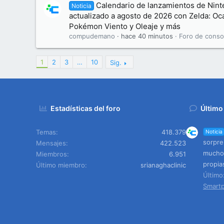
Calendario de lanzamientos de Nint
Noticia
actualizado a agosto de 2026 con Zelda: Oca
Pokémon Viento y Oleaje y más
compudemano
hace 40 minutos
Foro de conso
1
2
3
…
10
Sig.
Estadísticas del foro
Último
Temas
418.379
Noticia
sorpre
Mensajes
422.523
mucho 
Miembros
6.951
propia
Último miembro
srianaghaclinic
Últim
Smart