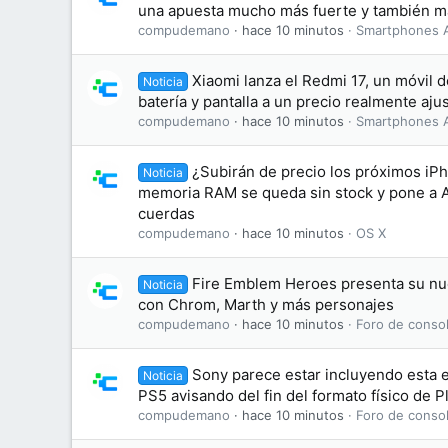
una apuesta mucho más fuerte y también má
compudemano
hace 10 minutos
Smartphones 
Xiaomi lanza el Redmi 17, un móvil
Noticia
batería y pantalla a un precio realmente aju
compudemano
hace 10 minutos
Smartphones 
¿Subirán de precio los próximos iP
Noticia
memoria RAM se queda sin stock y pone a A
cuerdas
compudemano
hace 10 minutos
OS X
Fire Emblem Heroes presenta su nue
Noticia
con Chrom, Marth y más personajes
compudemano
hace 10 minutos
Foro de consol
Sony parece estar incluyendo esta e
Noticia
PS5 avisando del fin del formato físico de P
compudemano
hace 10 minutos
Foro de consol