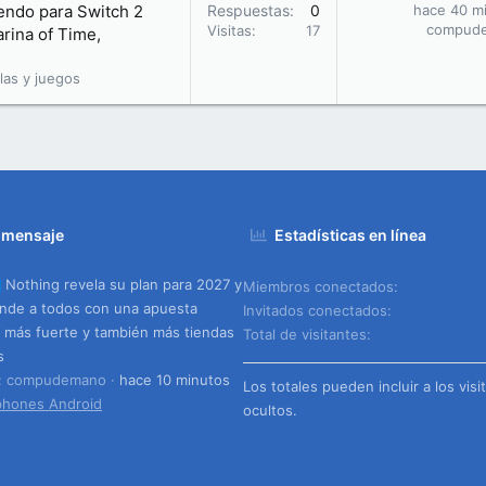
endo para Switch 2
Respuestas
0
hace 40 m
compud
Visitas
17
rina of Time,
las y juegos
 mensaje
Estadísticas en línea
Nothing revela su plan para 2027 y
Miembros conectados
nde a todos con una apuesta
Invitados conectados
más fuerte y también más tiendas
Total de visitantes
s
o: compudemano
hace 10 minutos
Los totales pueden incluir a los visi
phones Android
ocultos.