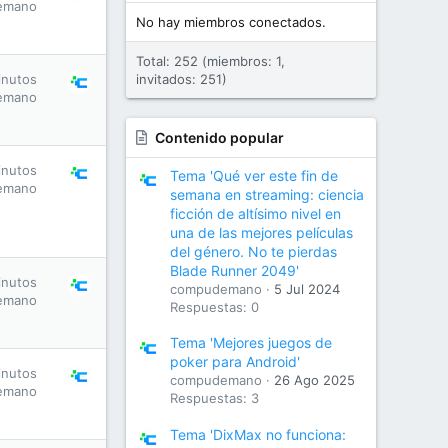
emano
No hay miembros conectados.
Total: 252 (miembros: 1,
inutos
invitados: 251)
emano
Contenido popular
inutos
Tema 'Qué ver este fin de
emano
semana en streaming: ciencia
ficción de altísimo nivel en
una de las mejores películas
del género. No te pierdas
Blade Runner 2049'
inutos
compudemano
5 Jul 2024
emano
Respuestas: 0
Tema 'Mejores juegos de
poker para Android'
inutos
compudemano
26 Ago 2025
emano
Respuestas: 3
Tema 'DixMax no funciona: