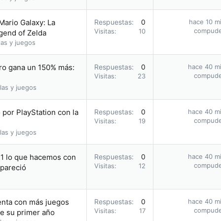
Mario Galaxy: La
Respuestas
0
hace 10 m
compud
Visitas
10
egend of Zelda
as y juegos
ro gana un 150% más:
Respuestas
0
hace 40 m
compud
Visitas
23
las y juegos
por PlayStation con la
Respuestas
0
hace 40 m
compud
Visitas
19
las y juegos
11 lo que hacemos con
Respuestas
0
hace 40 m
compud
Visitas
12
apareció
enta con más juegos
Respuestas
0
hace 40 m
compud
Visitas
17
te su primer año