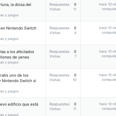
tuna, la diosa del
Respuestas
0
hace 10 m
compud
Visitas
11
as y juegos
 en Nintendo Switch
Respuestas
0
hace 10 m
compud
Visitas
4
as y juegos
tas a los afectados
Respuestas
0
hace 10 m
compud
Visitas
7
llones de yenes
as y juegos
ratis uno de los
Respuestas
0
hace 10 m
compud
Visitas
10
 Nintendo Switch si
as y juegos
evo edificio que está
Respuestas
0
hace 10 m
compud
Visitas
11
as y juegos