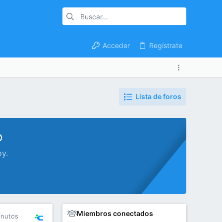
Acceder
Regístrate
Lista de foros
o
oy.
Miembros conectados
inutos