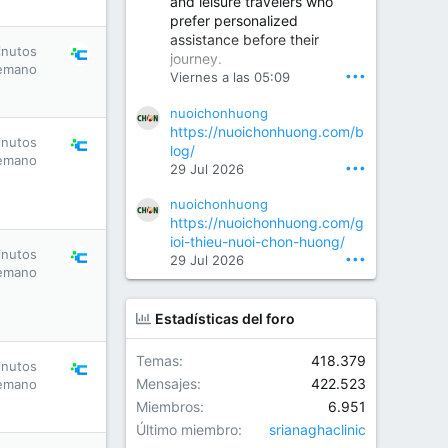
and leisure travelers who
prefer personalized
assistance before their
Orthopedic Surgeon in Kondapur | Best Orthopedic Doctor in Kondapur | Dr. M. Ranganath Reddy
inutos
journey.
Consult Dr. M. Ranganath
emano
•••
Viernes a las 05:09
Reddy, the best...
nuoichonhuong
www.drranganathreddy.co
https://nuoichonhuong.com/b
m
inutos
log/
emano
•••
29 Jul 2026
nuoichonhuong
https://nuoichonhuong.com/g
ioi-thieu-nuoi-chon-huong/
inutos
•••
29 Jul 2026
emano
Estadísticas del foro
Temas
418.379
inutos
Mensajes
422.523
emano
Miembros
6.951
Último miembro
srianaghaclinic