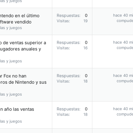
las y juegos
ntendo en el último
Respuestas
0
hace 40 m
compud
Visitas
19
software vendido
las y juegos
o de ventas superior a
Respuestas
0
hace 40 m
compud
Visitas
16
 jugadores anuales y
las y juegos
ar Fox no han
Respuestas
0
hace 40 m
compud
Visitas
18
eros de Nintendo y sus
las y juegos
n año las ventas
Respuestas
0
hace 40 m
compud
Visitas
18
las y juegos