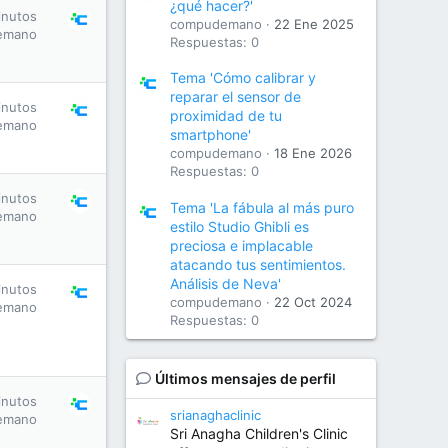
¿qué hacer?'
inutos
compudemano
22 Ene 2025
emano
Respuestas: 0
Tema 'Cómo calibrar y
reparar el sensor de
inutos
proximidad de tu
emano
smartphone'
compudemano
18 Ene 2026
Respuestas: 0
inutos
Tema 'La fábula al más puro
emano
estilo Studio Ghibli es
preciosa e implacable
atacando tus sentimientos.
Análisis de Neva'
inutos
compudemano
22 Oct 2024
emano
Respuestas: 0
Últimos mensajes de perfil
inutos
srianaghaclinic
emano
Sri Anagha Children's Clinic