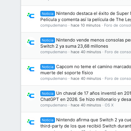
Nintendo destaca el éxito de Super 
Noticia
Película y comenta así la película de The L
compudemano
hace 10 minutos
Foro de consol
Nintendo vende menos consolas pe
Noticia
Switch 2 ya suma 23,68 millones
compudemano
hace 40 minutos
Foro de conso
Capcom no teme el camino marcado 
Noticia
muerte del soporte físico
compudemano
hace 40 minutos
Foro de conso
Un chaval de 17 años inventó en 20
Noticia
ChatGPT en 2026. Se hizo millonario y des
compudemano
hace 40 minutos
OS X
Nintendo afirma que Switch 2 ya cu
Noticia
third-party de los que recibió Switch duran