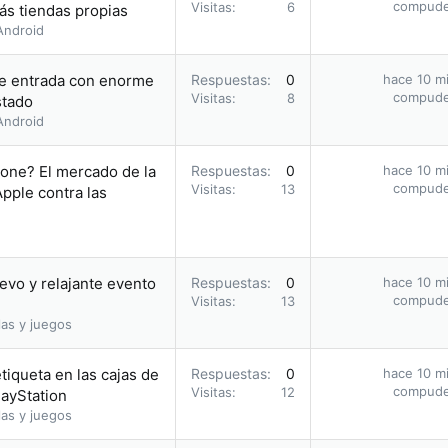
compud
Visitas
6
s tiendas propias
Android
 de entrada con enorme
Respuestas
0
hace 10 m
compud
Visitas
8
stado
Android
hone? El mercado de la
Respuestas
0
hace 10 m
compud
Visitas
13
pple contra las
vo y relajante evento
Respuestas
0
hace 10 m
compud
Visitas
13
as y juegos
tiqueta en las cajas de
Respuestas
0
hace 10 m
compud
Visitas
12
layStation
as y juegos