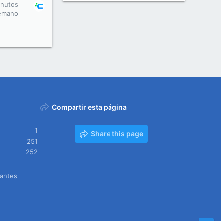
inutos
emano
Compartir esta página
1
Share this page
251
252
tantes