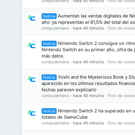
compudemano
hace 40 minutos
Foro de conso
Aumentan las ventas digitales de Ni
Noticia
año: ya representan el 61,5% del total del 
compudemano
hace 40 minutos
Foro de conso
Nintendo Switch 2 consigue un ritm
Noticia
Nintendo Switch en su primer año, cifra de
más datos
compudemano
hace 40 minutos
Foro de conso
Yoshi and the Mysterious Book y St
Noticia
aparecido en los últimos resultados financi
fechas parecen explicarlo
compudemano
hace 40 minutos
Foro de conso
Nintendo Switch 2 ha superado en u
Noticia
totales de GameCube
compudemano
hace 40 minutos
Foro de conso