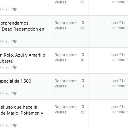
compud
Visitas
13
as y juegos
 sorprendernos.
Respuestas
0
hace 21 m
compud
Visitas
12
ed Dead Redemption en
as y juegos
 Rojo, Azul y Amarillo
Respuestas
0
hace 21 m
compud
Visitas
10
subasta
as y juegos
pecial de 1.500
Respuestas
0
hace 21 m
compud
Visitas
11
as y juegos
el uso que hace la
Respuestas
0
hace 21 m
compud
Visitas
12
 de Mario, Pokémon y
as y juegos