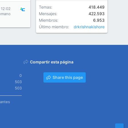
Temas
418.449
 12:02
Mensajes
422.593
emano
Miembros
6.953
Último miembro
drkrishnakishore
Compartir esta página
0
Share this page
503
503
tantes