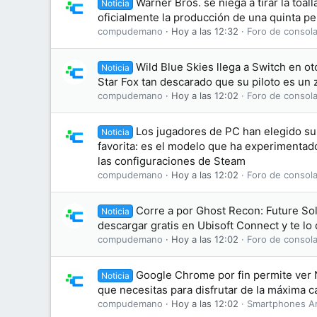
Warner Bros. se niega a tirar la toal
Noticia
oficialmente la producción de una quinta pel
compudemano
Hoy a las 12:32
Foro de consola
Wild Blue Skies llega a Switch en o
Noticia
Star Fox tan descarado que su piloto es un 
compudemano
Hoy a las 12:02
Foro de consola
Los jugadores de PC han elegido su 
Noticia
favorita: es el modelo que ha experimentad
las configuraciones de Steam
compudemano
Hoy a las 12:02
Foro de consola
Corre a por Ghost Recon: Future Sol
Noticia
descargar gratis en Ubisoft Connect y te l
compudemano
Hoy a las 12:02
Foro de consola
Google Chrome por fin permite ver N
Noticia
que necesitas para disfrutar de la máxima c
compudemano
Hoy a las 12:02
Smartphones A