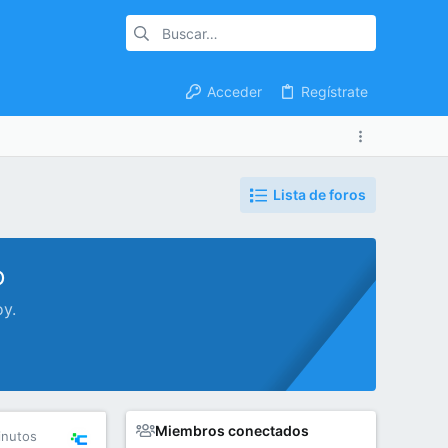
Acceder
Regístrate
Lista de foros
o
oy.
Miembros conectados
inutos