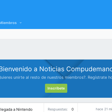
Miembros
Bienvenido a Noticias Compudeman
uieres unirte al resto de nuestros miembros?. Regístrate h
Inscríbete
 llegada a Nintendo
Respuestas
0
hace 21 m