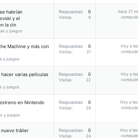
 se habrían
Respuestas
0
hace 21 m
compud
Visitas
6
vski y el
n la cin
as y juegos
 the Machine y más con
Respuestas
0
Hoy a las
compud
Visitas
21
s y juegos
hacer varias películas
Respuestas
0
Hoy a las
compud
Visitas
22
s y juegos
u estreno en Nintendo
Respuestas
0
Hoy a las
compud
Visitas
29
s y juegos
nuevo tráiler
Respuestas
0
Hoy a las
compud
Visitas
24