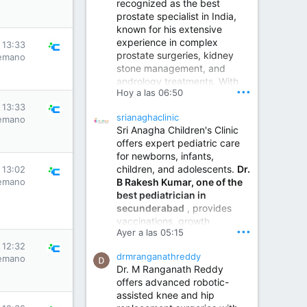
recognized as the best
prostate specialist in India,
known for his extensive
experience in complex
 13:33
prostate surgeries, kidney
emano
stone management, and
andrology treatments. With
•••
Hoy a las 06:50
years of surgical practice and
a strong focus on minimally
 13:33
srianaghaclinic
emano
invasive and robotic
Sri Anagha Children's Clinic
techniques.
offers expert pediatric care
for newborns, infants,
children, and adolescents.
Dr.
 13:02
Best Urologist in Vijayawada | Urology Specialist in Vijayawada
B Rakesh Kumar, one of the
emano
Dr. A. V. Krishna Kishore,
best pediatrician in
the Best Urologist...
secunderabad
, provides
vaccinations, growth
www.drkrishnakishore.com
•••
Ayer a las 05:15
monitoring, newborn care,
 12:32
treatment for childhood
drmranganathreddy
emano
illnesses, nutrition guidance,
Dr. M Ranganath Reddy
and preventive healthcare in
offers advanced robotic-
a child-friendly environment.
assisted knee and hip