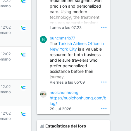
replacement surgeries with
 12:32
precision and personalized
emano
Children Hospital in Secunderabad | Best Pediatrician in Hyderabad | Neonatologist in Medchal
care. Using modern
Our pediatrician and
technology, the treatment
Neonatologist team at...
ensures accurate implant
www.srianaghaclinic.com
•••
 12:02
Lunes a las 07:23
placement, reduced pain,
emano
quicker recovery, and
bunchmario77
improved joint function,
B
The
Turkish Airlines Office in
helping patients return to an
New York City
is a valuable
active and comfortable
 12:02
resource for both business
lifestyle.
emano
and leisure travelers who
prefer personalized
assistance before their
Orthopedic Surgeon in Kondapur | Best Orthopedic Doctor in Kondapur | Dr. M. Ranganath Reddy
journey.
Consult Dr. M. Ranganath
•••
Viernes a las 05:09
Reddy, the best...
 12:02
emano
nuoichonhuong
www.drranganathreddy.co
https://nuoichonhuong.com/b
m
log/
•••
29 Jul 2026
 12:02
emano
Estadísticas del foro