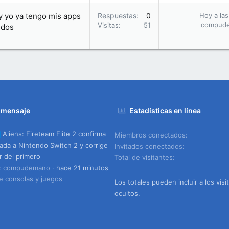
y yo ya tengo mis apps
Respuestas
0
Hoy a las
compud
Visitas
51
idos
 mensaje
Estadísticas en línea
Aliens: Fireteam Elite 2 confirma
Miembros conectados
gada a Nintendo Switch 2 y corrige
Invitados conectados
or del primero
Total de visitantes
o: compudemano
hace 21 minutos
e consolas y juegos
Los totales pueden incluir a los visi
ocultos.