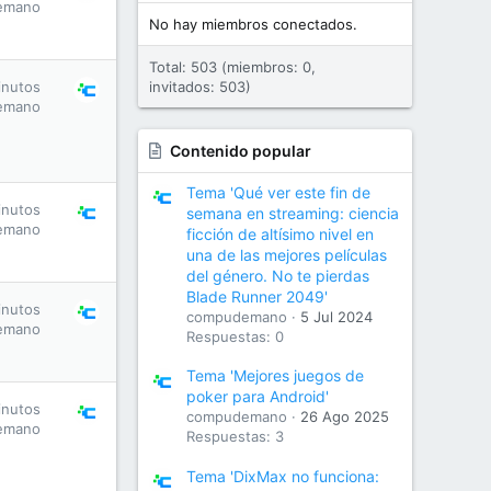
emano
No hay miembros conectados.
Total: 503 (miembros: 0,
inutos
invitados: 503)
emano
Contenido popular
Tema 'Qué ver este fin de
inutos
semana en streaming: ciencia
emano
ficción de altísimo nivel en
una de las mejores películas
del género. No te pierdas
Blade Runner 2049'
inutos
compudemano
5 Jul 2024
emano
Respuestas: 0
Tema 'Mejores juegos de
poker para Android'
inutos
compudemano
26 Ago 2025
emano
Respuestas: 3
Tema 'DixMax no funciona: