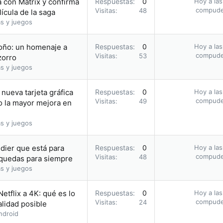
la con Matrix y confirma
Respuestas
0
Hoy a las
compud
Visitas
48
ícula de la saga
s y juegos
toño: un homenaje a
Respuestas
0
Hoy a las
compud
Visitas
53
zorro
s y juegos
nueva tarjeta gráfica
Respuestas
0
Hoy a las
compud
Visitas
49
o la mayor mejora en
s y juegos
dier que está para
Respuestas
0
Hoy a las
compud
Visitas
48
o quedas para siempre
s y juegos
etflix a 4K: qué es lo
Respuestas
0
Hoy a las
compud
Visitas
24
alidad posible
ndroid