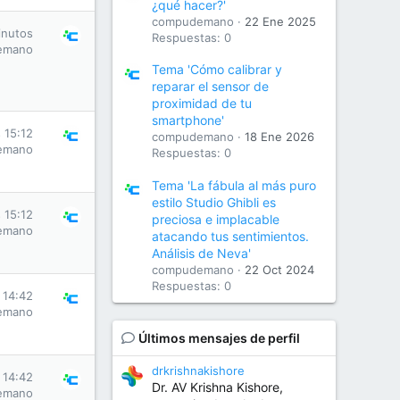
¿qué hacer?'
compudemano
22 Ene 2025
inutos
Respuestas: 0
emano
Tema 'Cómo calibrar y
reparar el sensor de
proximidad de tu
smartphone'
 15:12
compudemano
18 Ene 2026
emano
Respuestas: 0
Tema 'La fábula al más puro
estilo Studio Ghibli es
 15:12
preciosa e implacable
emano
atacando tus sentimientos.
Análisis de Neva'
compudemano
22 Oct 2024
Respuestas: 0
 14:42
emano
Últimos mensajes de perfil
drkrishnakishore
 14:42
Dr. AV Krishna Kishore,
emano