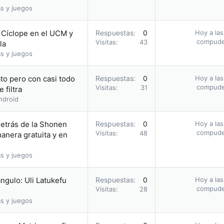
s y juegos
o Cíclope en el UCM y
Respuestas
0
Hoy a las
compud
Visitas
43
la
s y juegos
to pero con casi todo
Respuestas
0
Hoy a las
compud
Visitas
31
 filtra
ndroid
etrás de la Shonen
Respuestas
0
Hoy a las
compud
Visitas
48
nera gratuita y en
s y juegos
ángulo: Uli Latukefu
Respuestas
0
Hoy a las
compud
Visitas
28
s y juegos