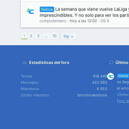
La semana que viene vuelve LaLiga 
Noticia
imprescindibles. Y no solo para ver los part
compudemano
Hoy a las 12:02
OS X
1
2
3
…
10
Sig.
Estadísticas del foro
Último
Temas
418.449
Noticia
su lle
Mensajes
422.593
el err
Miembros
6.953
Últim
Último miembro
drkrishnakishore
Foro d