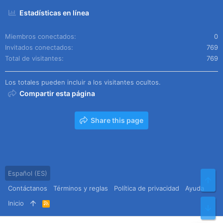
Estadísticas en línea
Miembros conectados
0
Invitados conectados
769
Total de visitantes
769
Los totales pueden incluir a los visitantes ocultos.
Compartir esta página
Share this page
Español (ES)
Arr
Contáctanos
Términos y reglas
Política de privacidad
Ayuda
Inicio
R
Pie
S
S