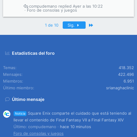
compudemano
Ayer a las 10:22
Foro de consolas y juegos
Último
1 de 10
Sig.
Estadísticas del foro
Temas
418.352
Mensajes
422.496
Miembros
6.951
Último miembro
srianaghaclinic
Último mensaje
Square Enix comparte el cuidado que está teniendo al
Noticia
llevar el contenido de Final Fantasy VII a Final Fantasy XIV
Último: compudemano
hace 10 minutos
Foro de consolas y juegos