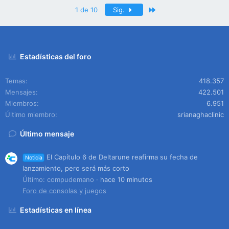
Último
1 de 10
Sig.
Estadísticas del foro
Temas
418.357
Mensajes
422.501
Miembros
6.951
Último miembro
srianaghaclinic
Último mensaje
El Capítulo 6 de Deltarune reafirma su fecha de
Noticia
lanzamiento, pero será más corto
Último: compudemano
hace 10 minutos
Foro de consolas y juegos
Estadísticas en línea