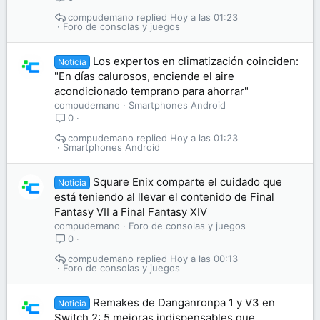
compudemano
Hoy a las 01:23
Foro de consolas y juegos
Los expertos en climatización coinciden:
Noticia
"En días calurosos, enciende el aire
acondicionado temprano para ahorrar"
compudemano
Smartphones Android
0
compudemano
Hoy a las 01:23
Smartphones Android
Square Enix comparte el cuidado que
Noticia
está teniendo al llevar el contenido de Final
Fantasy VII a Final Fantasy XIV
compudemano
Foro de consolas y juegos
0
compudemano
Hoy a las 00:13
Foro de consolas y juegos
Remakes de Danganronpa 1 y V3 en
Noticia
Switch 2: 5 mejoras indispensables que