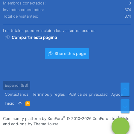
Miembros conectados
0
Invitados conectados
374
Total de visitantes
374
Los totales pueden incluir a los visitantes ocultos.
Compartir esta página
Share this page
Español (ES)
Arr
Contáctanos
Términos y reglas
Política de privacidad
Ayuda
Inicio
R
Pie
S
S
®
Community platform by XenForo
© 2010-2026 XenForo Ltd.
|
Style
and add-ons by ThemeHouse