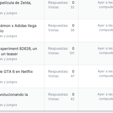
película de Zelda,
Respuestas
0
Ayer a la
compud
Visitas
32
as y juegos
kémon x Adidas llega
Respuestas
0
Ayer a la
compud
Visitas
36
io
as y juegos
Experiment 82626, un
Respuestas
0
Ayer a la
compud
Visitas
101
 un teaser
as y juegos
de GTA 6 en Netflix
Respuestas
0
Ayer a la
compud
Visitas
47
as y juegos
evolucionando la
Respuestas
0
Ayer a la
compud
Visitas
42
as y juegos