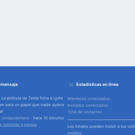
 mensaje
Estadísticas en línea
La película de Zelda ficha a Lydia
Miembros conectados
m para un papel que nadie quiere
Invitados conectados
ar
Total de visitantes
o: compudemano
hace 10 minutos
e consolas y juegos
Los totales pueden incluir a los visi
ocultos.