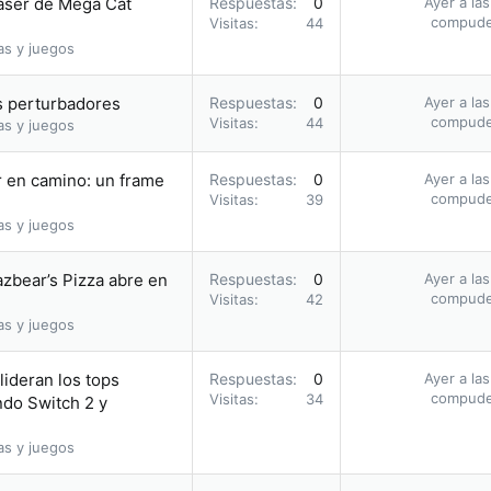
aser de Mega Cat
Respuestas
0
Ayer a la
compud
Visitas
44
as y juegos
 perturbadores
Respuestas
0
Ayer a la
compud
Visitas
44
as y juegos
r en camino: un frame
Respuestas
0
Ayer a la
compud
Visitas
39
as y juegos
azbear’s Pizza abre en
Respuestas
0
Ayer a la
compud
Visitas
42
as y juegos
ideran los tops
Respuestas
0
Ayer a la
compud
Visitas
34
ndo Switch 2 y
as y juegos