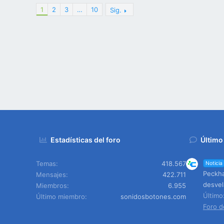
1
2
3
…
10
Sig.
Estadísticas del foro
Último
Temas
418.567
Noticia
Peckha
Mensajes
422.711
desvel
Miembros
6.955
Últim
Último miembro
sonidosbotones.com
Foro d