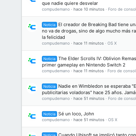
que nadie quiere desvelar
compudemano
hace 10 minutos
Foro de consol
El creador de Breaking Bad tiene un
Noticia
no va de drogas, sino de algo mucho más ra
la felicidad
compudemano
hace 11 minutos
OS X
The Elder Scrolls IV: Oblivion Rema
Noticia
primer gameplay en Nintendo Switch 2
compudemano
hace 11 minutos
Foro de consol
Nadie en Wimbledon se esperaba "El
Noticia
publicitarias voladoras" hace 25 años. Jamás
compudemano
hace 51 minutos
Foro de consol
Sé un loco, John
Noticia
compudemano
hace 51 minutos
OS X
Cuando Ubisoft se implicó tanto co
Noticia