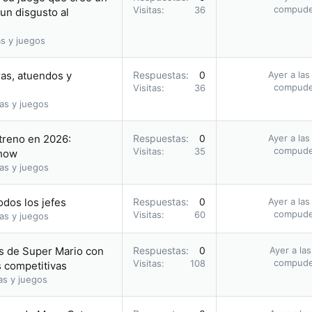
compud
Visitas
36
 un disgusto al
s y juegos
ras, atuendos y
Respuestas
0
Ayer a las
compud
Visitas
36
as y juegos
streno en 2026:
Respuestas
0
Ayer a las
compud
Visitas
35
Show
as y juegos
odos los jefes
Respuestas
0
Ayer a las
compud
Visitas
60
as y juegos
gos de Super Mario con
Respuestas
0
Ayer a la
compud
Visitas
108
s competitivas
as y juegos