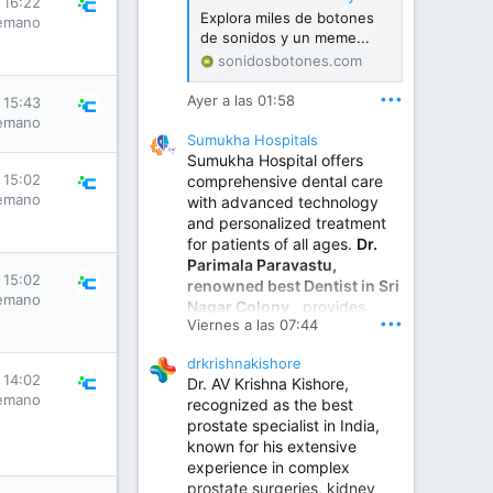
s 16:22
Explora miles de botones
emano
de sonidos y un meme...
sonidosbotones.com
•••
Ayer a las 01:58
s 15:43
emano
Sumukha Hospitals
Sumukha Hospital offers
s 15:02
comprehensive dental care
emano
with advanced technology
and personalized treatment
for patients of all ages.
Dr.
Parimala Paravastu,
s 15:02
renowned best Dentist in Sri
emano
Nagar Colony
, provides
•••
Viernes a las 07:44
expert care for tooth pain,
gum disease, root canal
drkrishnakishore
treatment, dental implants,
s 14:02
Dr. AV Krishna Kishore,
smile designing, cosmetic
emano
recognized as the best
dentistry.
prostate specialist in India,
known for his extensive
experience in complex
Sumukha Hospital | Ear, Nose & Throat, Dental & Maxillofacial Surgery Center
prostate surgeries, kidney