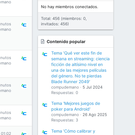
emano
No hay miembros conectados.
Total: 456 (miembros: 0,
inutos
invitados: 456)
emano
Contenido popular
Tema 'Qué ver este fin de
inutos
semana en streaming: ciencia
emano
ficción de altísimo nivel en
una de las mejores películas
del género. No te pierdas
Blade Runner 2049'
inutos
compudemano
5 Jul 2024
emano
Respuestas: 0
Tema 'Mejores juegos de
poker para Android'
inutos
compudemano
26 Ago 2025
emano
Respuestas: 3
Tema 'Cómo calibrar y
 01:02