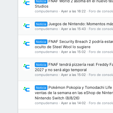
FNAF World 2 asoma en el nuevo te
Noticia
Studios
compudemano
Ayer a las 16:22
Foro de consol
Juegos de Nintendo: Momentos más
Noticia
compudemano
Ayer a las 15:43
Foro de consol
FNAF Security Breach 2 podría esta
Noticia
oculto de Steel Wool lo sugiere
compudemano
Ayer a las 15:02
Foro de consol
FNAF tendrá pizzería real: Freddy F
Noticia
2027 y no será algo temporal
compudemano
Ayer a las 15:02
Foro de consol
Pokémon Pokopia y Tomodachi Life l
Noticia
ventas de la semana en las eShop de Ninte
Nintendo Switch (8/8/26)
compudemano
Ayer a las 14:02
Foro de consol