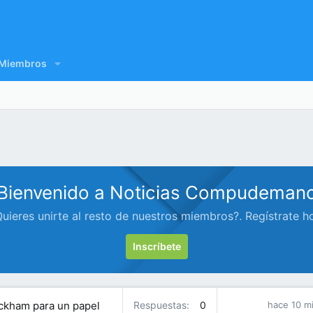
Miembros
Bienvenido a Noticias Compudeman
uieres unirte al resto de nuestros miembros?. Regístrate h
Inscríbete
Peckham para un papel
Respuestas
0
hace 10 m