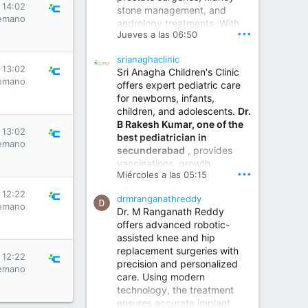
s 14:02
stone management, and
www.sumukhahospitals.co
emano
andrology treatments. With
m
•••
Jueves a las 06:50
years of surgical practice and
a strong focus on minimally
srianaghaclinic
invasive and robotic
s 13:02
Sri Anagha Children's Clinic
techniques.
emano
offers expert pediatric care
for newborns, infants,
children, and adolescents.
Dr.
Best Urologist in Vijayawada | Urology Specialist in Vijayawada
B Rakesh Kumar, one of the
Dr. A. V. Krishna Kishore,
s 13:02
best pediatrician in
the Best Urologist...
emano
secunderabad
, provides
vaccinations, growth
www.drkrishnakishore.com
•••
Miércoles a las 05:15
monitoring, newborn care,
treatment for childhood
s 12:22
drmranganathreddy
illnesses, nutrition guidance,
emano
Dr. M Ranganath Reddy
and preventive healthcare in
offers advanced robotic-
a child-friendly environment.
assisted knee and hip
replacement surgeries with
s 12:22
precision and personalized
Children Hospital in Secunderabad | Best Pediatrician in Hyderabad | Neonatologist in Medchal
emano
care. Using modern
Our pediatrician and
technology, the treatment
Neonatologist team at...
ensures accurate implant
www.srianaghaclinic.com