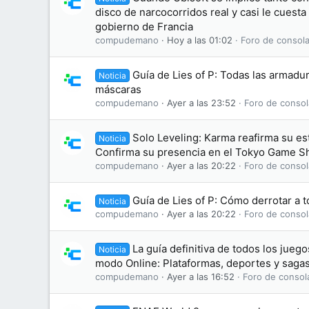
disco de narcocorridos real y casi le cuesta
gobierno de Francia
compudemano
Hoy a las 01:02
Foro de consola
Guía de Lies of P: Todas las armadu
Noticia
máscaras
compudemano
Ayer a las 23:52
Foro de consol
Solo Leveling: Karma reafirma su e
Noticia
Confirma su presencia en el Tokyo Game 
compudemano
Ayer a las 20:22
Foro de consol
Guía de Lies of P: Cómo derrotar a t
Noticia
compudemano
Ayer a las 20:22
Foro de consol
La guía definitiva de todos los jue
Noticia
modo Online: Plataformas, deportes y saga
compudemano
Ayer a las 16:52
Foro de consol