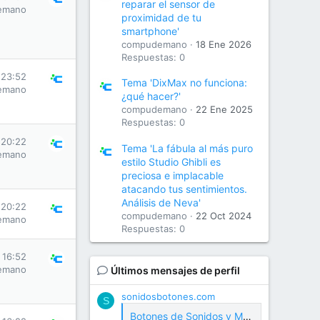
reparar el sensor de
emano
proximidad de tu
smartphone'
compudemano
18 Ene 2026
Respuestas: 0
 23:52
Tema 'DixMax no funciona:
emano
¿qué hacer?'
compudemano
22 Ene 2025
Respuestas: 0
 20:22
Tema 'La fábula al más puro
emano
estilo Studio Ghibli es
preciosa e implacable
atacando tus sentimientos.
Análisis de Neva'
 20:22
compudemano
22 Oct 2024
emano
Respuestas: 0
s 16:52
emano
Últimos mensajes de perfil
sonidosbotones.com
S
Botones de Sonidos y Meme Soundboard Gratis