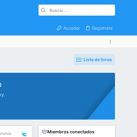
Acceder
Regístrate
Lista de foros
o
oy.
Miembros conectados
inutos