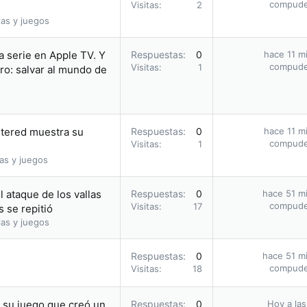
compud
Visitas
2
as y juegos
a serie en Apple TV. Y
Respuestas
0
hace 11 m
compud
Visitas
1
ro: salvar al mundo de
stered muestra su
Respuestas
0
hace 11 m
compud
Visitas
1
as y juegos
 ataque de los vallas
Respuestas
0
hace 51 m
compud
Visitas
17
 se repitió
as y juegos
Respuestas
0
hace 51 m
compud
Visitas
18
n su juego que creó un
Respuestas
0
Hoy a las