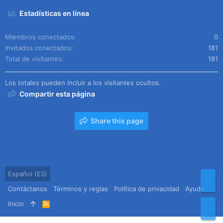
Estadísticas en línea
Miembros conectados
0
Invitados conectados
181
Total de visitantes
181
Los totales pueden incluir a los visitantes ocultos.
Compartir esta página
Share this page
Español (ES)
Arr
Contáctanos
Términos y reglas
Política de privacidad
Ayuda
Inicio
R
Pie
S
S