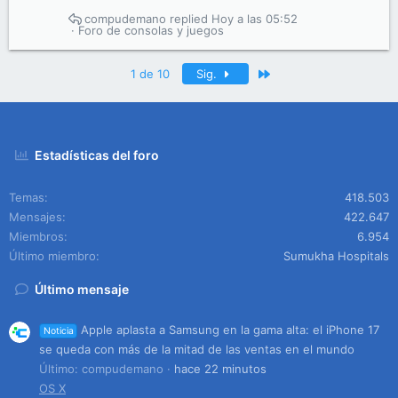
compudemano
Hoy a las 05:52
Foro de consolas y juegos
Último
1 de 10
Sig.
Estadísticas del foro
Temas
418.503
Mensajes
422.647
Miembros
6.954
Último miembro
Sumukha Hospitals
Último mensaje
Apple aplasta a Samsung en la gama alta: el iPhone 17
Noticia
se queda con más de la mitad de las ventas en el mundo
Último: compudemano
hace 22 minutos
OS X