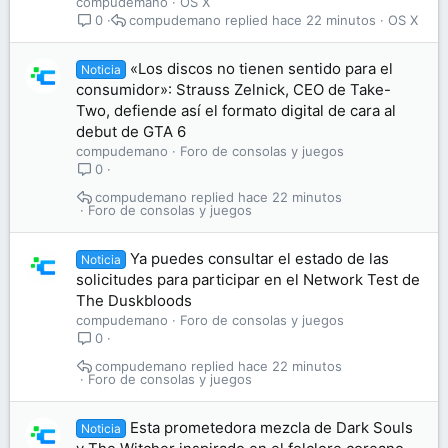
compudemano
OS X
compudemano
hace 22 minutos
OS X
0
«Los discos no tienen sentido para el
Noticia
consumidor»: Strauss Zelnick, CEO de Take-
Two, defiende así el formato digital de cara al
debut de GTA 6
compudemano
Foro de consolas y juegos
0
compudemano
hace 22 minutos
Foro de consolas y juegos
Ya puedes consultar el estado de las
Noticia
solicitudes para participar en el Network Test de
The Duskbloods
compudemano
Foro de consolas y juegos
0
compudemano
hace 22 minutos
Foro de consolas y juegos
Esta prometedora mezcla de Dark Souls
Noticia