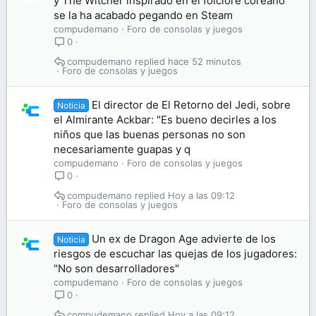
y The Witcher inspirado en el folclore coreano
se la ha acabado pegando en Steam
compudemano
Foro de consolas y juegos
0
compudemano
hace 52 minutos
Foro de consolas y juegos
El director de El Retorno del Jedi, sobre
Noticia
el Almirante Ackbar: "Es bueno decirles a los
niños que las buenas personas no son
necesariamente guapas y q
compudemano
Foro de consolas y juegos
0
compudemano
Hoy a las 09:12
Foro de consolas y juegos
Un ex de Dragon Age advierte de los
Noticia
riesgos de escuchar las quejas de los jugadores:
"No son desarrolladores"
compudemano
Foro de consolas y juegos
0
compudemano
Hoy a las 09:12