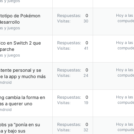
as y juegos
ototipo de Pokémon
Respuestas
0
Hoy a las
compud
Visitas
30
esarrollo
as y juegos
ico en Switch 2 que
Respuestas
0
Hoy a las
compud
Visitas
41
 parche
as y juegos
tente personal y se
Respuestas
0
Hoy a las
compud
Visitas
24
 de la app y mucho más
ndroid
ng cambia la forma en
Respuestas
0
Hoy a las
compud
Visitas
19
as a querer uno
ndroid
obs ya "ponía en su
Respuestas
0
Hoy a las
compud
Visitas
32
sa y bajo sus