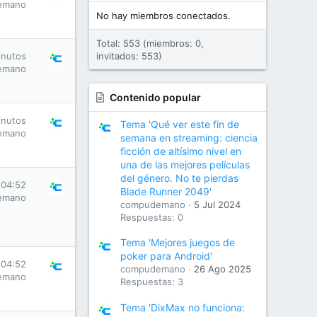
emano
No hay miembros conectados.
Total: 553 (miembros: 0,
inutos
invitados: 553)
emano
Contenido popular
inutos
Tema 'Qué ver este fin de
emano
semana en streaming: ciencia
ficción de altísimo nivel en
una de las mejores películas
del género. No te pierdas
 04:52
Blade Runner 2049'
emano
compudemano
5 Jul 2024
Respuestas: 0
Tema 'Mejores juegos de
poker para Android'
 04:52
compudemano
26 Ago 2025
emano
Respuestas: 3
Tema 'DixMax no funciona: