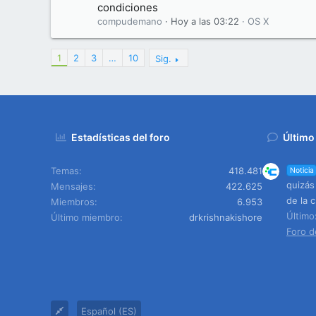
condiciones
compudemano
Hoy a las 03:22
OS X
1
2
3
…
10
Sig.
Estadísticas del foro
Último
Temas
418.481
Noticia
quizás
Mensajes
422.625
de la c
Miembros
6.953
Últim
Último miembro
drkrishnakishore
Foro d
Español (ES)