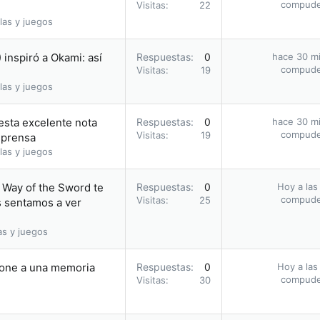
compud
Visitas
22
las y juegos
inspiró a Okami: así
Respuestas
0
hace 30 m
compud
Visitas
19
las y juegos
 esta excelente nota
Respuestas
0
hace 30 m
compud
Visitas
19
 prensa
las y juegos
 Way of the Sword te
Respuestas
0
Hoy a las
compud
Visitas
25
s sentamos a ver
as y juegos
hone a una memoria
Respuestas
0
Hoy a las
compud
Visitas
30