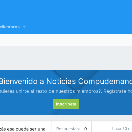
Miembros
Bienvenido a Noticias Compudeman
uieres unirte al resto de nuestros miembros?. Regístrate h
Inscríbete
izás esa pueda ser una
Respuestas
0
hace 30 m