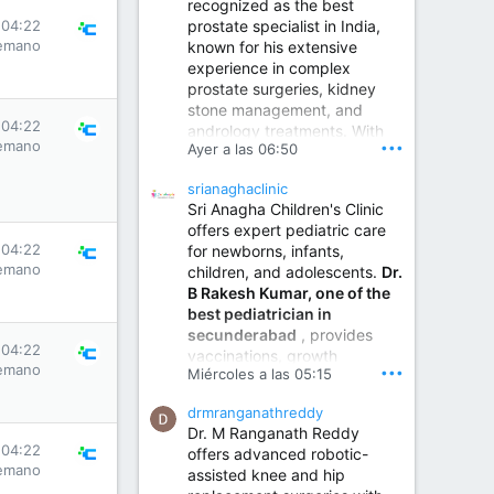
recognized as the best
prostate specialist in India,
 04:22
emano
known for his extensive
experience in complex
prostate surgeries, kidney
stone management, and
 04:22
andrology treatments. With
emano
•••
Ayer a las 06:50
years of surgical practice and
a strong focus on minimally
srianaghaclinic
invasive and robotic
Sri Anagha Children's Clinic
techniques.
offers expert pediatric care
 04:22
for newborns, infants,
emano
children, and adolescents.
Dr.
Best Urologist in Vijayawada | Urology Specialist in Vijayawada
B Rakesh Kumar, one of the
Dr. A. V. Krishna Kishore,
best pediatrician in
the Best Urologist...
secunderabad
, provides
 04:22
vaccinations, growth
www.drkrishnakishore.com
emano
•••
Miércoles a las 05:15
monitoring, newborn care,
treatment for childhood
drmranganathreddy
illnesses, nutrition guidance,
Dr. M Ranganath Reddy
and preventive healthcare in
 04:22
offers advanced robotic-
a child-friendly environment.
emano
assisted knee and hip