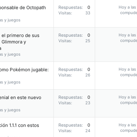
sponsable de Octopath
Respuestas
0
Hoy a las
compud
Visitas
33
as y juegos
 el primero de sus
Respuestas
0
Hoy a las
compud
Visitas
25
e Glimmora y
a
as y juegos
como Pokémon jugable:
Respuestas
0
Hoy a las
compud
Visitas
26
as y juegos
genial en este nuevo
Respuestas
0
Hoy a las
compud
Visitas
23
as y juegos
ión 1.1.1 con estos
Respuestas
0
Hoy a las
compud
Visitas
24