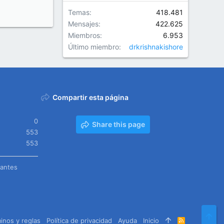
Temas
418.481
Mensajes
422.625
Miembros
6.953
Último miembro
drkrishnakishore
Compartir esta página
0
Share this page
553
553
tantes
Arr
inos y reglas
Política de privacidad
Ayuda
Inicio
R