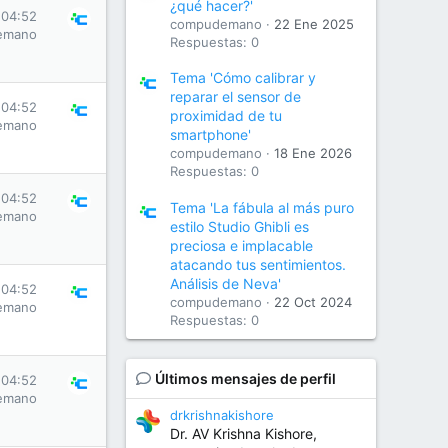
¿qué hacer?'
 04:52
compudemano
22 Ene 2025
emano
Respuestas: 0
Tema 'Cómo calibrar y
reparar el sensor de
 04:52
proximidad de tu
emano
smartphone'
compudemano
18 Ene 2026
Respuestas: 0
 04:52
Tema 'La fábula al más puro
emano
estilo Studio Ghibli es
preciosa e implacable
atacando tus sentimientos.
Análisis de Neva'
 04:52
compudemano
22 Oct 2024
emano
Respuestas: 0
Últimos mensajes de perfil
 04:52
emano
drkrishnakishore
Dr. AV Krishna Kishore,