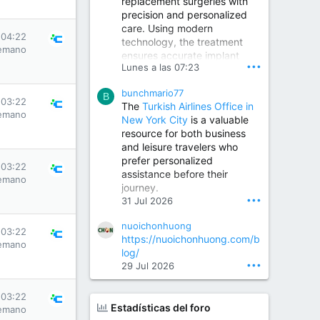
replacement surgeries with
precision and personalized
Children Hospital in Secunderabad | Best Pediatrician in Hyderabad | Neonatologist in Medchal
care. Using modern
Our pediatrician and
 04:22
technology, the treatment
Neonatologist team at...
emano
ensures accurate implant
www.srianaghaclinic.com
•••
Lunes a las 07:23
placement, reduced pain,
quicker recovery, and
bunchmario77
improved joint function,
B
 03:22
The
Turkish Airlines Office in
helping patients return to an
emano
New York City
is a valuable
active and comfortable
resource for both business
lifestyle.
and leisure travelers who
prefer personalized
 03:22
assistance before their
Orthopedic Surgeon in Kondapur | Best Orthopedic Doctor in Kondapur | Dr. M. Ranganath Reddy
emano
journey.
Consult Dr. M. Ranganath
•••
31 Jul 2026
Reddy, the best...
nuoichonhuong
www.drranganathreddy.co
 03:22
https://nuoichonhuong.com/b
m
emano
log/
•••
29 Jul 2026
 03:22
Estadísticas del foro
emano