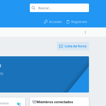
Acceder
Regístrate
Lista de foros
o
oy.
Miembros conectados
inutos