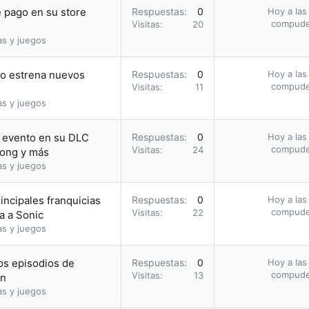
 pago en su store
Respuestas
0
Hoy a las
compud
Visitas
20
as y juegos
ño estrena nuevos
Respuestas
0
Hoy a las
compud
Visitas
11
as y juegos
 evento en su DLC
Respuestas
0
Hoy a las
compud
Visitas
24
Kong y más
as y juegos
incipales franquicias
Respuestas
0
Hoy a las
compud
Visitas
22
a a Sonic
as y juegos
os episodios de
Respuestas
0
Hoy a las
compud
Visitas
13
on
as y juegos