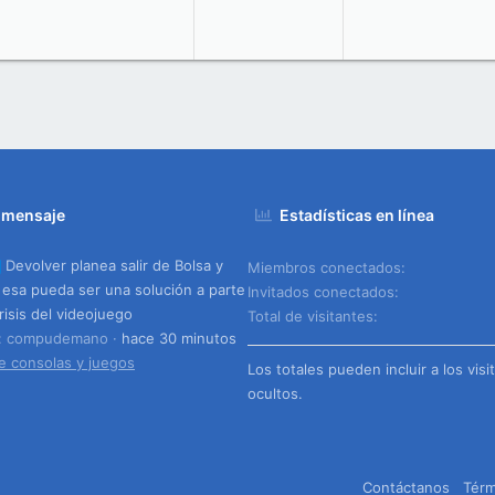
 mensaje
Estadísticas en línea
Devolver planea salir de Bolsa y
Miembros conectados
 esa pueda ser una solución a parte
Invitados conectados
risis del videojuego
Total de visitantes
o: compudemano
hace 30 minutos
e consolas y juegos
Los totales pueden incluir a los visi
ocultos.
Contáctanos
Térm