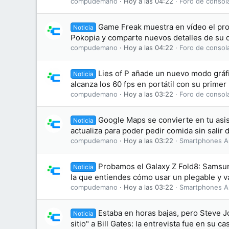
compudemano
Hoy a las 04:22
Foro de consol
Game Freak muestra en vídeo el pr
Noticia
Pokopia y comparte nuevos detalles de su d
compudemano
Hoy a las 04:22
Foro de consol
Lies of P añade un nuevo modo gráf
Noticia
alcanza los 60 fps en portátil con su primer
compudemano
Hoy a las 03:22
Foro de consol
Google Maps se convierte en tu asis
Noticia
actualiza para poder pedir comida sin salir
compudemano
Hoy a las 03:22
Smartphones A
Probamos el Galaxy Z Fold8: Samsu
Noticia
la que entiendes cómo usar un plegable y v
compudemano
Hoy a las 03:22
Smartphones A
Estaba en horas bajas, pero Steve J
Noticia
sitio" a Bill Gates: la entrevista fue en su ca