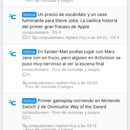
Foro de consolas y juegos
Un precio de escándalo y un cese
Noticia
fulminante para Steve Jobs. La caótica historia
del primer gran fracaso de Apple
compudemano
OS X
compudemano
Hoy a las 04:22
OS X
0
En Spider-Man podías jugar con Mary
Noticia
Jane con un truco, pero alguien en Activision se
puso muy nervioso al ver la escena final
compudemano
Foro de consolas y juegos
0
compudemano
Hoy a las 03:42
Foro de consolas y juegos
Primer gameplay corriendo en Nintendo
Noticia
Switch 2 de Onimusha: Way of the Sword
compudemano
Foro de consolas y juegos
0
compudemano
Hoy a las 03:12
Foro de consolas y juegos