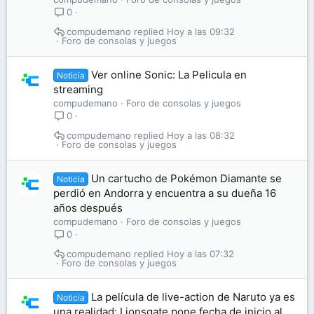
0
compudemano
Hoy a las 09:32
Foro de consolas y juegos
Ver online Sonic: La Pelicula en
Noticia
streaming
compudemano
Foro de consolas y juegos
0
compudemano
Hoy a las 08:32
Foro de consolas y juegos
Un cartucho de Pokémon Diamante se
Noticia
perdió en Andorra y encuentra a su dueña 16
años después
compudemano
Foro de consolas y juegos
0
compudemano
Hoy a las 07:32
Foro de consolas y juegos
La película de live-action de Naruto ya es
Noticia
una realidad: Lionsgate pone fecha de inicio al