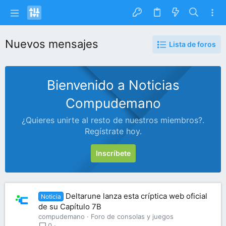
Nuevos mensajes
Lista de foros
Bienvenido a Noticias
Compudemano
¿Quieres unirte al resto de nuestros miembros?.
Regístrate hoy.
Inscríbete
Deltarune lanza esta críptica web oficial
Noticia
de su Capítulo 7B
compudemano
Foro de consolas y juegos
0