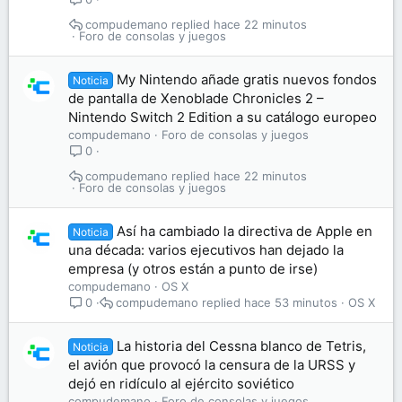
compudemano
hace 22 minutos
Foro de consolas y juegos
My Nintendo añade gratis nuevos fondos
Noticia
de pantalla de Xenoblade Chronicles 2 –
Nintendo Switch 2 Edition a su catálogo europeo
compudemano
Foro de consolas y juegos
0
compudemano
hace 22 minutos
Foro de consolas y juegos
Así ha cambiado la directiva de Apple en
Noticia
una década: varios ejecutivos han dejado la
empresa (y otros están a punto de irse)
compudemano
OS X
compudemano
hace 53 minutos
OS X
0
La historia del Cessna blanco de Tetris,
Noticia
el avión que provocó la censura de la URSS y
dejó en ridículo al ejército soviético
compudemano
Foro de consolas y juegos