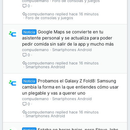
compudemano
Foro de consolas y juegos
0
compudemano
hace 16 minutos
Foro de consolas y juegos
Google Maps se convierte en tu
Noticia
asistente personal y se actualiza para poder
pedir comida sin salir de la app y mucho más
compudemano
Smartphones Android
0
compudemano
hace 16 minutos
Smartphones Android
Probamos el Galaxy Z Fold8: Samsung
Noticia
cambia la forma en la que entiendes cómo usar
un plegable y vas a querer uno
compudemano
Smartphones Android
0
compudemano
hace 16 minutos
Smartphones Android
Estaba en horas bajas, pero Steve Jobs