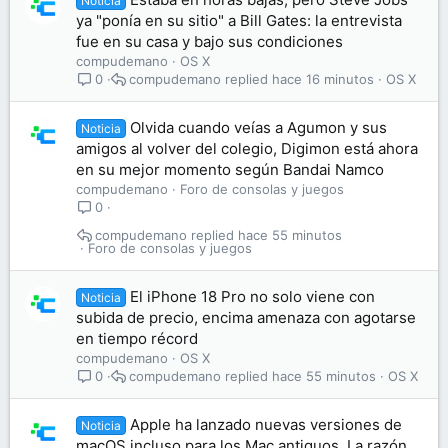
Noticia
ya "ponía en su sitio" a Bill Gates: la entrevista
fue en su casa y bajo sus condiciones
compudemano
OS X
compudemano
hace 16 minutos
OS X
0
Olvida cuando veías a Agumon y sus
Noticia
amigos al volver del colegio, Digimon está ahora
en su mejor momento según Bandai Namco
compudemano
Foro de consolas y juegos
0
compudemano
hace 55 minutos
Foro de consolas y juegos
El iPhone 18 Pro no solo viene con
Noticia
subida de precio, encima amenaza con agotarse
en tiempo récord
compudemano
OS X
compudemano
hace 55 minutos
OS X
0
Apple ha lanzado nuevas versiones de
Noticia
macOS incluso para los Mac antiguos. La razón