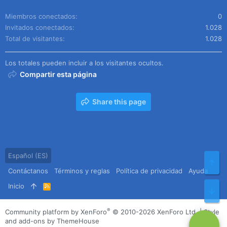
Miembros conectados
0
Invitados conectados
1.028
Total de visitantes
1.028
Los totales pueden incluir a los visitantes ocultos.
Compartir esta página
Share this page
Español (ES)
Arr
Contáctanos
Términos y reglas
Política de privacidad
Ayuda
Inicio
R
Pie
S
S
®
Community platform by XenForo
© 2010-2026 XenForo Ltd.
|
Style
and add-ons by ThemeHouse