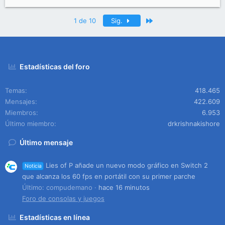
Último
1 de 10
Sig.
Estadísticas del foro
Temas
418.465
Mensajes
422.609
Miembros
6.953
Último miembro
drkrishnakishore
Último mensaje
Lies of P añade un nuevo modo gráfico en Switch 2
Noticia
que alcanza los 60 fps en portátil con su primer parche
Último: compudemano
hace 16 minutos
Foro de consolas y juegos
Estadísticas en línea