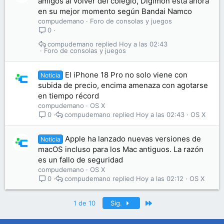
amigos al volver del colegio, Digimon está ahora
en su mejor momento según Bandai Namco
compudemano
Foro de consolas y juegos
0
compudemano
Hoy a las 02:43
Foro de consolas y juegos
El iPhone 18 Pro no solo viene con
Noticia
subida de precio, encima amenaza con agotarse
en tiempo récord
compudemano
OS X
compudemano
Hoy a las 02:43
OS X
0
Apple ha lanzado nuevas versiones de
Noticia
macOS incluso para los Mac antiguos. La razón
es un fallo de seguridad
compudemano
OS X
compudemano
Hoy a las 02:12
OS X
0
Último
1 de 10
Sig.