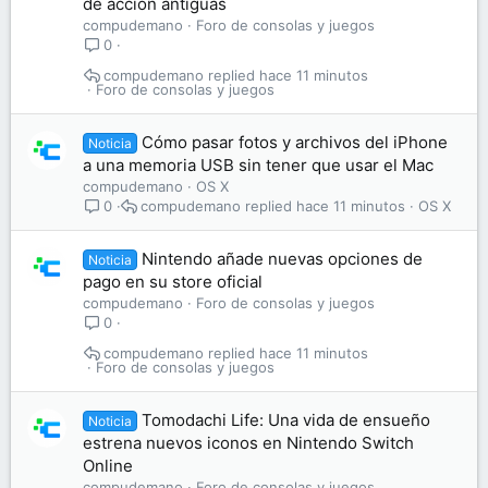
de acción antiguas
compudemano
Foro de consolas y juegos
0
compudemano
hace 11 minutos
Foro de consolas y juegos
Cómo pasar fotos y archivos del iPhone
Noticia
a una memoria USB sin tener que usar el Mac
compudemano
OS X
compudemano
hace 11 minutos
OS X
0
Nintendo añade nuevas opciones de
Noticia
pago en su store oficial
compudemano
Foro de consolas y juegos
0
compudemano
hace 11 minutos
Foro de consolas y juegos
Tomodachi Life: Una vida de ensueño
Noticia
estrena nuevos iconos en Nintendo Switch
Online
compudemano
Foro de consolas y juegos