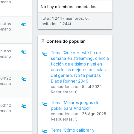
emano
No hay miembros conectados.
Total: 1.244 (miembros: 0,
inutos
invitados: 1.244)
emano
Contenido popular
inutos
Tema 'Qué ver este fin de
emano
semana en streaming: ciencia
ficción de altísimo nivel en
una de las mejores películas
del género. No te pierdas
 04:22
Blade Runner 2049'
emano
compudemano
5 Jul 2024
Respuestas: 0
Tema 'Mejores juegos de
 03:42
poker para Android'
emano
compudemano
26 Ago 2025
Respuestas: 3
Tema 'Cómo calibrar y