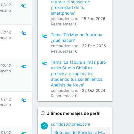
reparar el sensor de
 03:12
proximidad de tu
emano
smartphone'
compudemano
18 Ene 2026
Respuestas: 0
 02:42
Tema 'DixMax no funciona:
emano
¿qué hacer?'
compudemano
22 Ene 2025
Respuestas: 0
Tema 'La fábula al más puro
 02:42
estilo Studio Ghibli es
emano
preciosa e implacable
atacando tus sentimientos.
Análisis de Neva'
compudemano
22 Oct 2024
Respuestas: 0
 02:12
emano
Últimos mensajes de perfil
sonidosbotones.com
S
Botones de Sonidos y Meme Soundboard Gratis
 01:02