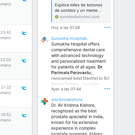
emano
Explora miles de botones
de sonidos y un meme...
sonidosbotones.com
•••
Hoy a las 01:58
 23:42
emano
Sumukha Hospitals
Sumukha Hospital offers
comprehensive dental care
with advanced technology
 22:02
and personalized treatment
emano
for patients of all ages.
Dr.
Parimala Paravastu,
renowned best Dentist in Sri
Nagar Colony
, provides
s 21:32
•••
Ayer a las 07:44
expert care for tooth pain,
emano
gum disease, root canal
drkrishnakishore
treatment, dental implants,
Dr. AV Krishna Kishore,
smile designing, cosmetic
recognized as the best
dentistry.
s 19:52
prostate specialist in India,
emano
known for his extensive
experience in complex
Sumukha Hospital | Ear, Nose & Throat, Dental & Maxillofacial Surgery Center
prostate surgeries, kidney