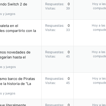
endo Switch 2 de
Respuestas
0
Hoy a las
compud
Visitas
39
s y juegos
aleta en el
Respuestas
0
Hoy a las
compud
Visitas
33
des compartirlo con la
íamos novedades de
Respuestas
0
Hoy a las
compud
Visitas
45
egarían hasta el
as y juegos
ismo barco de Piratas
Respuestas
0
Hoy a las
compud
Visitas
45
 la historia de "La
s y juegos
que literalmente
Respuestas
0
Hoy a las