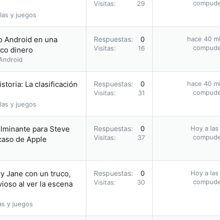
compud
Visitas
29
las y juegos
 o Android en una
Respuestas
0
hace 40 m
compud
Visitas
16
oco dinero
Android
storia: La clasificación
Respuestas
0
hace 40 m
compud
Visitas
31
las y juegos
ulminante para Steve
Respuestas
0
Hoy a las
compud
Visitas
37
acaso de Apple
y Jane con un truco,
Respuestas
0
Hoy a las
compud
Visitas
30
ioso al ver la escena
as y juegos