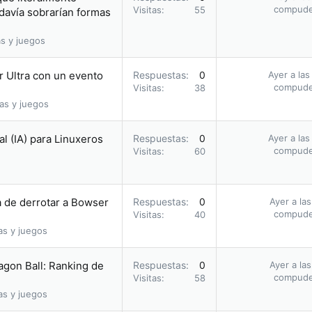
compud
Visitas
55
davía sobrarían formas
s y juegos
r Ultra con un evento
Respuestas
0
Ayer a las
compud
Visitas
38
as y juegos
al (IA) para Linuxeros
Respuestas
0
Ayer a las
compud
Visitas
60
a de derrotar a Bowser
Respuestas
0
Ayer a la
compud
Visitas
40
as y juegos
agon Ball: Ranking de
Respuestas
0
Ayer a la
compud
Visitas
58
as y juegos