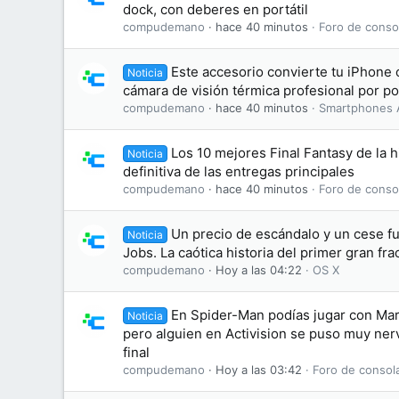
dock, con deberes en portátil
compudemano
hace 40 minutos
Foro de conso
Este accesorio convierte tu iPhone
Noticia
cámara de visión térmica profesional por p
compudemano
hace 40 minutos
Smartphones 
Los 10 mejores Final Fantasy de la hi
Noticia
definitiva de las entregas principales
compudemano
hace 40 minutos
Foro de conso
Un precio de escándalo y un cese f
Noticia
Jobs. La caótica historia del primer gran fr
compudemano
Hoy a las 04:22
OS X
En Spider-Man podías jugar con Mar
Noticia
pero alguien en Activision se puso muy nerv
final
compudemano
Hoy a las 03:42
Foro de consol