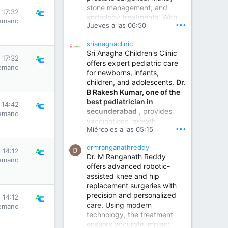
stone management, and
www.sumukhahospitals.co
s 17:32
andrology treatments. With
m
emano
•••
Jueves a las 06:50
years of surgical practice and
a strong focus on minimally
srianaghaclinic
invasive and robotic
Sri Anagha Children's Clinic
techniques.
s 17:32
offers expert pediatric care
emano
for newborns, infants,
children, and adolescents.
Dr.
Best Urologist in Vijayawada | Urology Specialist in Vijayawada
B Rakesh Kumar, one of the
Dr. A. V. Krishna Kishore,
best pediatrician in
the Best Urologist...
s 14:42
secunderabad
, provides
emano
vaccinations, growth
www.drkrishnakishore.com
•••
Miércoles a las 05:15
monitoring, newborn care,
treatment for childhood
drmranganathreddy
illnesses, nutrition guidance,
s 14:12
Dr. M Ranganath Reddy
and preventive healthcare in
emano
offers advanced robotic-
a child-friendly environment.
assisted knee and hip
replacement surgeries with
precision and personalized
Children Hospital in Secunderabad | Best Pediatrician in Hyderabad | Neonatologist in Medchal
s 14:12
care. Using modern
emano
Our pediatrician and
technology, the treatment
Neonatologist team at...
ensures accurate implant
www.srianaghaclinic.com