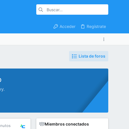
Acceder
Regístrate
Lista de foros
o
oy.
Miembros conectados
inutos