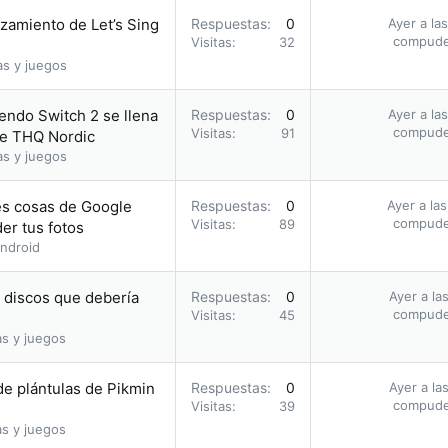
nzamiento de Let’s Sing
Respuestas
0
Ayer a la
compud
Visitas
32
as y juegos
endo Switch 2 se llena
Respuestas
0
Ayer a la
compud
Visitas
91
de THQ Nordic
as y juegos
res cosas de Google
Respuestas
0
Ayer a la
compud
Visitas
89
er tus fotos
ndroid
s discos que debería
Respuestas
0
Ayer a la
compud
Visitas
45
as y juegos
e plántulas de Pikmin
Respuestas
0
Ayer a la
compud
Visitas
39
as y juegos