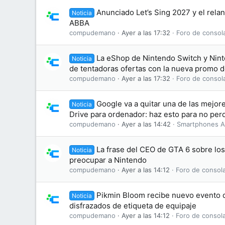
Anunciado Let’s Sing 2027 y el rela
Noticia
ABBA
compudemano
Ayer a las 17:32
Foro de consol
La eShop de Nintendo Switch y Nint
Noticia
de tentadoras ofertas con la nueva promo 
compudemano
Ayer a las 17:32
Foro de consol
Google va a quitar una de las mejo
Noticia
Drive para ordenador: haz esto para no perd
compudemano
Ayer a las 14:42
Smartphones A
La frase del CEO de GTA 6 sobre lo
Noticia
preocupar a Nintendo
compudemano
Ayer a las 14:12
Foro de consol
Pikmin Bloom recibe nuevo evento d
Noticia
disfrazados de etiqueta de equipaje
compudemano
Ayer a las 14:12
Foro de consol