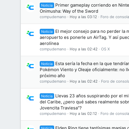
Primer gameplay corriendo en Nint
Noticia
Onimusha: Way of the Sword
compudemano
Hoy a las 03:12
Foro de consola
El mejor consejo para no perder la m
Noticia
aeropuerto es ponerle un AirTag. Y así pue
aerolínea
compudemano
Hoy a las 02:42
OS X
Esta sería la fecha en la que tendr
Noticia
Pokémon Viento y Oleaje oficialmente: no ll
próximo año
compudemano
Hoy a las 02:42
Foro de consol
Llevas 23 años suspirando por el m
Noticia
del Caribe, ¿pero qué sabes realmente sobre
Jovencita Traviesa"?
compudemano
Hoy a las 02:12
Foro de consola
Elden Ring tiene tantísimas magias 
Noticia