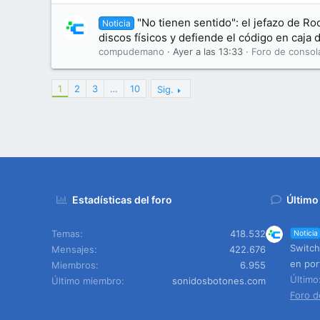
"No tienen sentido": el jefazo de Ro
Noticia
discos físicos y defiende el código en caja
compudemano
Ayer a las 13:33
Foro de consol
1
2
3
…
10
Sig.
Estadísticas del foro
Último
Temas
418.532
Noticia
Switch
Mensajes
422.676
en port
Miembros
6.955
Últim
Último miembro
sonidosbotones.com
Foro d