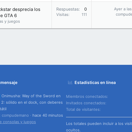
ckstar desprecia los
Respuestas
0
Ayer a la
compud
Visitas
111
 de GTA 6
as y juegos
 mensaje
Estadísticas en línea
Onimusha: Way of the Sword en
Miembros conectados
 2: sólido en el dock, con deberes
Invitados conectados
átil
Total de visitantes
o: compudemano
hace 40 minutos
e consolas y juegos
Los totales pueden incluir a los visi
ocultos.