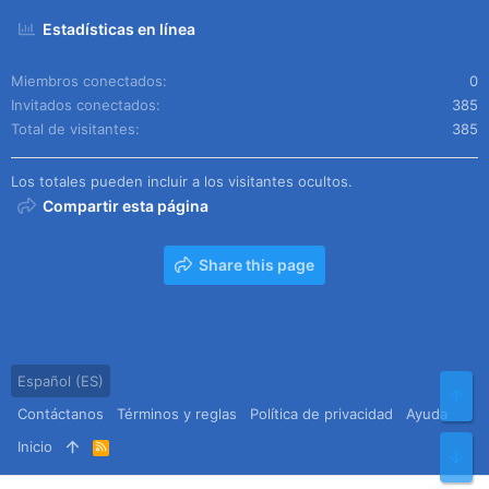
Estadísticas en línea
Miembros conectados
0
Invitados conectados
385
Total de visitantes
385
Los totales pueden incluir a los visitantes ocultos.
Compartir esta página
Share this page
Español (ES)
Arr
Contáctanos
Términos y reglas
Política de privacidad
Ayuda
Inicio
R
Pie
S
S