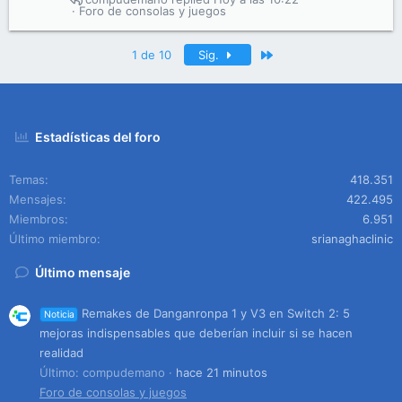
Foro de consolas y juegos
Último
1 de 10
Sig.
Estadísticas del foro
Temas
418.351
Mensajes
422.495
Miembros
6.951
Último miembro
srianaghaclinic
Último mensaje
Remakes de Danganronpa 1 y V3 en Switch 2: 5
Noticia
mejoras indispensables que deberían incluir si se hacen
realidad
Último: compudemano
hace 21 minutos
Foro de consolas y juegos