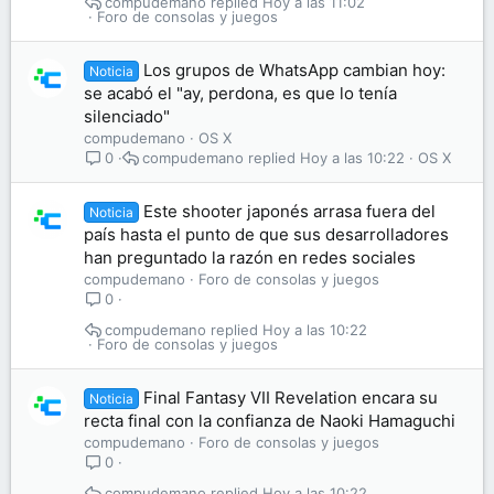
compudemano
Hoy a las 11:02
Foro de consolas y juegos
Los grupos de WhatsApp cambian hoy:
Noticia
se acabó el "ay, perdona, es que lo tenía
silenciado"
compudemano
OS X
compudemano
Hoy a las 10:22
OS X
0
Este shooter japonés arrasa fuera del
Noticia
país hasta el punto de que sus desarrolladores
han preguntado la razón en redes sociales
compudemano
Foro de consolas y juegos
0
compudemano
Hoy a las 10:22
Foro de consolas y juegos
Final Fantasy VII Revelation encara su
Noticia
recta final con la confianza de Naoki Hamaguchi
compudemano
Foro de consolas y juegos
0
compudemano
Hoy a las 10:22