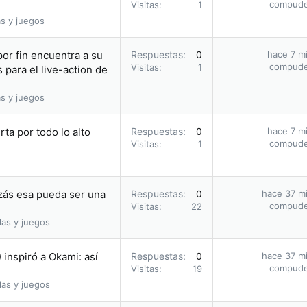
compud
Visitas
1
s y juegos
por fin encuentra a su
Respuestas
0
hace 7 m
compud
Visitas
1
 para el live-action de
s y juegos
rta por todo lo alto
Respuestas
0
hace 7 m
compud
Visitas
1
izás esa pueda ser una
Respuestas
0
hace 37 m
compud
Visitas
22
las y juegos
inspiró a Okami: así
Respuestas
0
hace 37 m
compud
Visitas
19
las y juegos