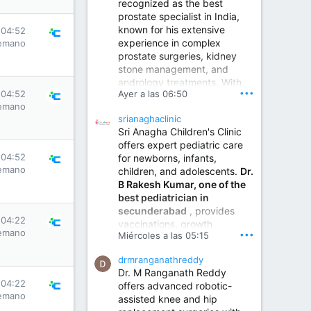
recognized as the best
prostate specialist in India,
known for his extensive
 04:52
experience in complex
emano
prostate surgeries, kidney
stone management, and
andrology treatments. With
•••
Ayer a las 06:50
 04:52
years of surgical practice and
emano
a strong focus on minimally
srianaghaclinic
invasive and robotic
Sri Anagha Children's Clinic
techniques.
offers expert pediatric care
 04:52
for newborns, infants,
emano
children, and adolescents.
Dr.
Best Urologist in Vijayawada | Urology Specialist in Vijayawada
B Rakesh Kumar, one of the
Dr. A. V. Krishna Kishore,
best pediatrician in
the Best Urologist...
secunderabad
, provides
 04:22
vaccinations, growth
www.drkrishnakishore.com
emano
•••
Miércoles a las 05:15
monitoring, newborn care,
treatment for childhood
drmranganathreddy
illnesses, nutrition guidance,
Dr. M Ranganath Reddy
and preventive healthcare in
 04:22
offers advanced robotic-
a child-friendly environment.
emano
assisted knee and hip