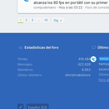
alcanza los 60 fps en portátil con su primer
compudemano
Hoy a las 03:22
Foro de consol
1
2
3
…
10
Sig.
Estadísticas del foro
Último
Temas
418.484
Noticia
Kamiya
Mensajes
422.628
escen
Miembros
6.953
Últim
Último miembro
drkrishnakishore
Foro d
Español (ES)