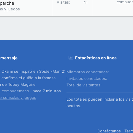
compud
Visitas
41
 parche
as y juegos
 mensaje
Estadísticas en línea
Okami se inspiró en Spider-Man 2:
Miembros conectados
 confirma el guiño a la famosa
Invitados conectados
a de Tobey Maguire
Total de visitantes
o: compudemano
hace 7 minutos
e consolas y juegos
Los totales pueden incluir a los visi
ocultos.
Contáctanos
Térm