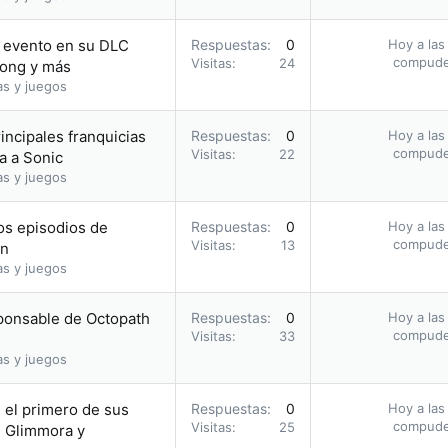
 evento en su DLC
Respuestas
0
Hoy a las
compud
Visitas
24
Kong y más
as y juegos
incipales franquicias
Respuestas
0
Hoy a las
compud
Visitas
22
a a Sonic
as y juegos
os episodios de
Respuestas
0
Hoy a las
compud
Visitas
13
on
as y juegos
sponsable de Octopath
Respuestas
0
Hoy a las
compud
Visitas
33
as y juegos
 el primero de sus
Respuestas
0
Hoy a las
compud
Visitas
25
e Glimmora y