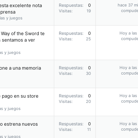
 esta excelente nota
Respuestas
0
hace 37 m
compud
Visitas
19
 prensa
las y juegos
 Way of the Sword te
Respuestas
0
Hoy a las
compud
Visitas
25
s sentamos a ver
as y juegos
hone a una memoria
Respuestas
0
Hoy a las
compud
Visitas
30
 pago en su store
Respuestas
0
Hoy a las
compud
Visitas
20
as y juegos
ño estrena nuevos
Respuestas
0
Hoy a las
compud
Visitas
11
as y juegos