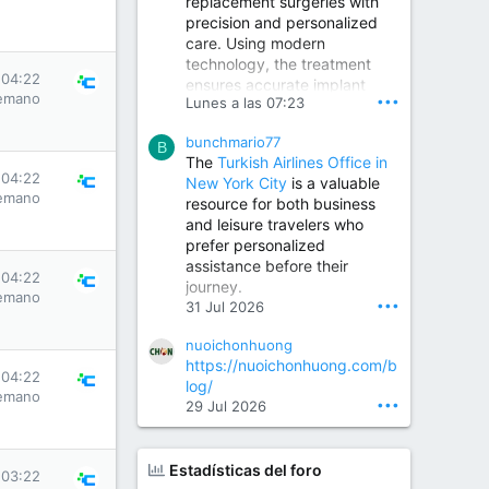
replacement surgeries with
precision and personalized
Children Hospital in Secunderabad | Best Pediatrician in Hyderabad | Neonatologist in Medchal
care. Using modern
Our pediatrician and
technology, the treatment
Neonatologist team at...
 04:22
ensures accurate implant
www.srianaghaclinic.com
emano
•••
Lunes a las 07:23
placement, reduced pain,
quicker recovery, and
bunchmario77
improved joint function,
B
The
Turkish Airlines Office in
helping patients return to an
 04:22
New York City
is a valuable
active and comfortable
emano
resource for both business
lifestyle.
and leisure travelers who
prefer personalized
assistance before their
Orthopedic Surgeon in Kondapur | Best Orthopedic Doctor in Kondapur | Dr. M. Ranganath Reddy
 04:22
journey.
Consult Dr. M. Ranganath
emano
•••
31 Jul 2026
Reddy, the best...
nuoichonhuong
www.drranganathreddy.co
https://nuoichonhuong.com/b
m
 04:22
log/
emano
•••
29 Jul 2026
Estadísticas del foro
 03:22