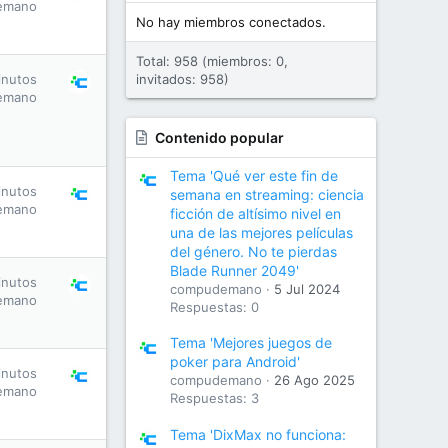
emano
No hay miembros conectados.
Total: 958 (miembros: 0,
inutos
invitados: 958)
emano
Contenido popular
Tema 'Qué ver este fin de
inutos
semana en streaming: ciencia
emano
ficción de altísimo nivel en
una de las mejores películas
del género. No te pierdas
Blade Runner 2049'
inutos
compudemano
5 Jul 2024
emano
Respuestas: 0
Tema 'Mejores juegos de
poker para Android'
inutos
compudemano
26 Ago 2025
emano
Respuestas: 3
Tema 'DixMax no funciona: