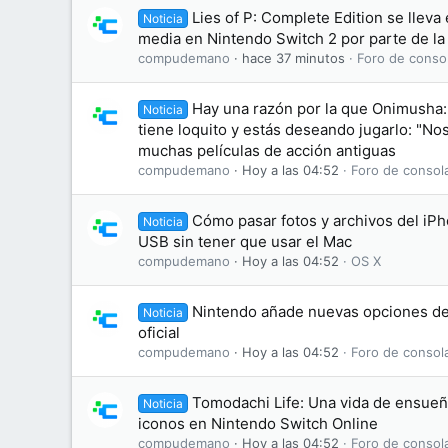
Lies of P: Complete Edition se lleva
Noticia
media en Nintendo Switch 2 por parte de la
compudemano
hace 37 minutos
Foro de conso
Hay una razón por la que Onimusha:
Noticia
tiene loquito y estás deseando jugarlo: "No
muchas películas de acción antiguas
compudemano
Hoy a las 04:52
Foro de consol
Cómo pasar fotos y archivos del iP
Noticia
USB sin tener que usar el Mac
compudemano
Hoy a las 04:52
OS X
Nintendo añade nuevas opciones de
Noticia
oficial
compudemano
Hoy a las 04:52
Foro de consol
Tomodachi Life: Una vida de ensue
Noticia
iconos en Nintendo Switch Online
compudemano
Hoy a las 04:52
Foro de consol