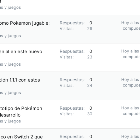
a
as y juegos
como Pokémon jugable:
Respuestas
0
Hoy a las
compud
Visitas
26
as y juegos
genial en este nuevo
Respuestas
0
Hoy a las
compud
Visitas
23
as y juegos
ión 1.1.1 con estos
Respuestas
0
Hoy a las
compud
Visitas
24
as y juegos
ototipo de Pokémon
Respuestas
0
Hoy a las
compud
Visitas
30
esarrollo
as y juegos
ico en Switch 2 que
Respuestas
0
Hoy a las