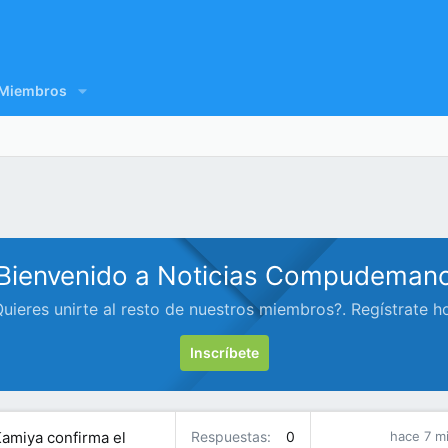
Miembros
Bienvenido a Noticias Compudeman
uieres unirte al resto de nuestros miembros?. Regístrate h
Inscríbete
Kamiya confirma el
Respuestas
0
hace 7 m