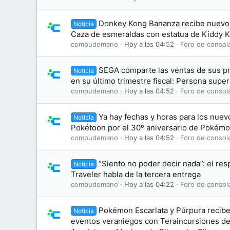
Donkey Kong Bananza recibe nuevo
Noticia
Caza de esmeraldas con estatua de Kiddy 
compudemano
Hoy a las 04:52
Foro de consol
SEGA comparte las ventas de sus pr
Noticia
en su último trimestre fiscal: Persona super
compudemano
Hoy a las 04:52
Foro de consol
Ya hay fechas y horas para los nuev
Noticia
Pokétoon por el 30º aniversario de Pokém
compudemano
Hoy a las 04:52
Foro de consol
“Siento no poder decir nada”: el re
Noticia
Traveler habla de la tercera entrega
compudemano
Hoy a las 04:22
Foro de consol
Pokémon Escarlata y Púrpura recibe
Noticia
eventos veraniegos con Teraincursiones d