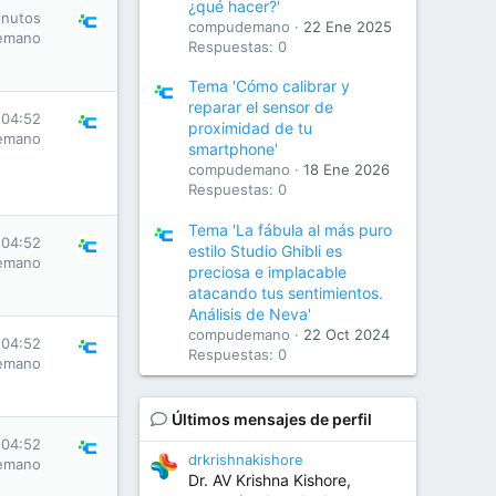
¿qué hacer?'
inutos
compudemano
22 Ene 2025
emano
Respuestas: 0
Tema 'Cómo calibrar y
reparar el sensor de
 04:52
proximidad de tu
emano
smartphone'
compudemano
18 Ene 2026
Respuestas: 0
Tema 'La fábula al más puro
 04:52
estilo Studio Ghibli es
emano
preciosa e implacable
atacando tus sentimientos.
Análisis de Neva'
compudemano
22 Oct 2024
 04:52
Respuestas: 0
emano
Últimos mensajes de perfil
 04:52
drkrishnakishore
emano
Dr. AV Krishna Kishore,