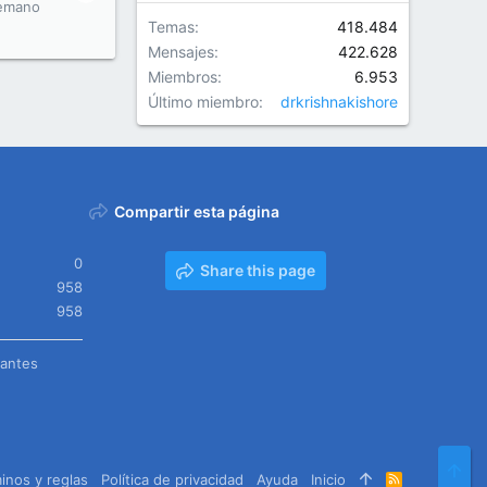
emano
Temas
418.484
Mensajes
422.628
Miembros
6.953
Último miembro
drkrishnakishore
Compartir esta página
0
Share this page
958
958
tantes
Arr
inos y reglas
Política de privacidad
Ayuda
Inicio
R