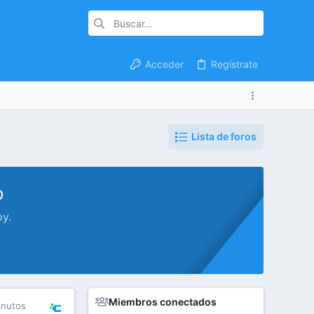
Acceder
Regístrate
Lista de foros
o
oy.
Miembros conectados
inutos