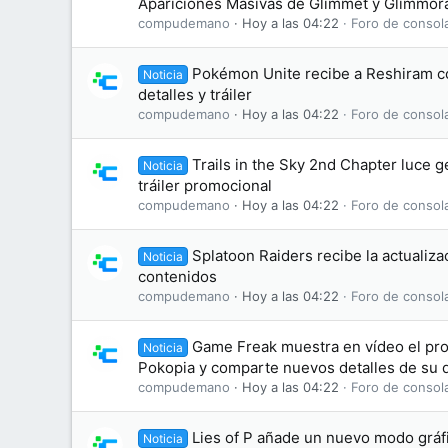
Apariciones Masivas de Glimmet y Glimmor
compudemano
Hoy a las 04:22
Foro de consol
Pokémon Unite recibe a Reshiram 
Noticia
detalles y tráiler
compudemano
Hoy a las 04:22
Foro de consol
Trails in the Sky 2nd Chapter luce 
Noticia
tráiler promocional
compudemano
Hoy a las 04:22
Foro de consol
Splatoon Raiders recibe la actualizac
Noticia
contenidos
compudemano
Hoy a las 04:22
Foro de consol
Game Freak muestra en vídeo el pr
Noticia
Pokopia y comparte nuevos detalles de su d
compudemano
Hoy a las 04:22
Foro de consol
Lies of P añade un nuevo modo gráf
Noticia